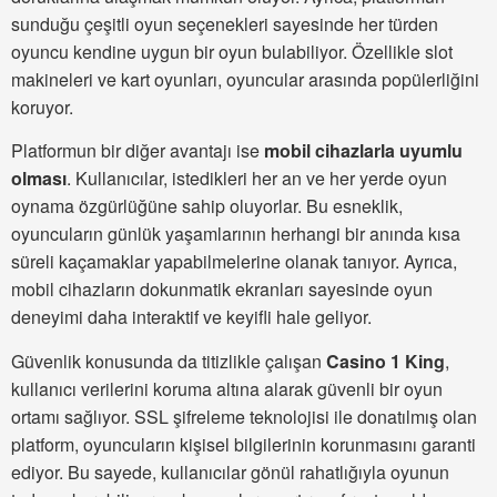
sunduğu çeşitli oyun seçenekleri sayesinde her türden
oyuncu kendine uygun bir oyun bulabiliyor. Özellikle slot
makineleri ve kart oyunları, oyuncular arasında popülerliğini
koruyor.
Platformun bir diğer avantajı ise
mobil cihazlarla uyumlu
olması
. Kullanıcılar, istedikleri her an ve her yerde oyun
oynama özgürlüğüne sahip oluyorlar. Bu esneklik,
oyuncuların günlük yaşamlarının herhangi bir anında kısa
süreli kaçamaklar yapabilmelerine olanak tanıyor. Ayrıca,
mobil cihazların dokunmatik ekranları sayesinde oyun
deneyimi daha interaktif ve keyifli hale geliyor.
Güvenlik konusunda da titizlikle çalışan
Casino 1 King
,
kullanıcı verilerini koruma altına alarak güvenli bir oyun
ortamı sağlıyor. SSL şifreleme teknolojisi ile donatılmış olan
platform, oyuncuların kişisel bilgilerinin korunmasını garanti
ediyor. Bu sayede, kullanıcılar gönül rahatlığıyla oyunun