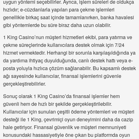
uygun yöntemi seçebilirler. Ayrıca, işlem süreleri de oldukça
hızlıdır; e-cüzdanlarla yapılan para çekme işlemleri
genellikle birkaç saat içinde tamamlanırken, banka havalesi
gibi yöntemlerde bu süre biraz daha uzun olabilir.
1 King Casino’nun müşteri hizmetleri ekibi, para yatırma ve
çekme süreçlerinde kullanıcılara destek olmak için 7/24
hizmet vermektedir. Herhangi bir sorunla karşılaşıldığında ya
da yardıma ihtiyaç duyulduğunda, canlı destek hattı veya e-
posta yoluyla hızlıca çözüm sağlanabilir. Bu kapsamlı destek
ağı sayesinde kullanıcılar, finansal işlemlerini güvenle
gerçekleştirebilirler.
Sonuç olarak 1 King Casino’da finansal işlemler hem
güvenli hem de hızlı bir şekilde gerçekleştirilebilir.
Kullanıcılar için sunulan çeşitli ödeme yöntemleri ve müşteri
desteği ile 1 King, çevrimiçi oyun deneyimini daha da cazip
hale getiriyor. Finansal güvenlik ve müşteri memnuniyeti
konusundaki hassasiyetiyle öne çıkan bu platformda oyun