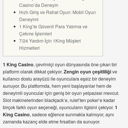
Casino’da Deneyin
Hızlı Giriş ve Rahat Oyun: Mobil Oyun
Deneyimi
1 King’te Güvenli Para Yatırma ve
Çekme İşlemleri
7/24 Yardım İçin 1King Müşteri
Hizmetleri
1 King Casino
, çevrimiçi oyun dünyasında öne çıkan bir
platform olarak dikkat çekiyor.
Zengin oyun çeşitliliği
ve
kullanıcı dostu arayüzü ile oyunculara eşsiz bir deneyim
sunuyor. Bu platformda, hem yeni başlayanlar hem de
deneyimli oyuncular için geniş bir oyun yelpazesi mevcut.
Slot makinelerinden blackjack’e, rulet’ten poker’e kadar
birçok farklı oyun seçeneği, oyuncuların ilgisini çekiyor.
1
King Casino
, sadece eğlence sunmakla kalmıyor, aynı
zamanda kazanç elde etme fırsatları da sunuyor.