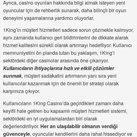
Ayrıca, casino oyunları hakkında bilgi almak isteyen yeni
oyuncular için de rehberlik sunarak, daha bilinçli bir oyun
deneyimi yaşamalarına yardımcı oluyorlar.
1King’in müşteri hizmetleri sadece sorun çözmekle kalmıyor,
aynı zamanda kullanıcı geri bildirimlerini de dikkate alarak
hizmet kalitesini sürekli olarak artırmayı hedefliyor. Kullanıcı
memnuniyetini ön planda tutan bu yaklaşım, 1King’i
sektördeki diğer casinolar arasında öne çıkarıyor.
Kullanıcıların ihtiyaçlarına hızlı ve etkili çözümler
sunmak
, müşteri sadakatini artırmanın yanı sıra yeni
kullanıcılar kazanmak için de önemli bir strateji olarak
karşımıza çıkıyor.
Kullanıcıların 1King Casino’da geçirdikleri zamanı daha
keyifli hale getiren bu kapsamlı müşteri hizmetleri sistemi,
sektördeki en iyi uygulamalardan biri olarak
değerlendiriliyor.
Her an ulaşılabilir olmanın verdiği
güvenceyle
, oyuncular kendilerini daha rahat hissediyor ve