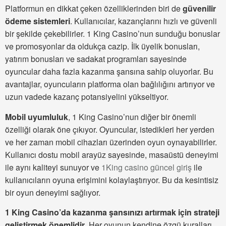
Platformun en dikkat çeken özelliklerinden biri de
güvenilir
ödeme sistemleri
. Kullanıcılar, kazançlarını hızlı ve güvenli
bir şekilde çekebilirler. 1 King Casino’nun sunduğu bonuslar
ve promosyonlar da oldukça cazip. İlk üyelik bonusları,
yatırım bonusları ve sadakat programları sayesinde
oyuncular daha fazla kazanma şansına sahip oluyorlar. Bu
avantajlar, oyuncuların platforma olan bağlılığını artırıyor ve
uzun vadede kazanç potansiyelini yükseltiyor.
Mobil uyumluluk
, 1 King Casino’nun diğer bir önemli
özelliği olarak öne çıkıyor. Oyuncular, istedikleri her yerden
ve her zaman mobil cihazları üzerinden oyun oynayabilirler.
Kullanıcı dostu mobil arayüz sayesinde, masaüstü deneyimi
ile aynı kaliteyi sunuyor ve
1King casino güncel giriş
ile
kullanıcıların oyuna erişimini kolaylaştırıyor. Bu da kesintisiz
bir oyun deneyimi sağlıyor.
1 King Casino’da kazanma şansınızı artırmak için strateji
geliştirmek önemlidir
. Her oyunun kendine özgü kuralları