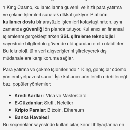
1 King Casino, kullanıcılarına güvenli ve hızlı para yatırma
ve çekme işlemleri sunarak dikkat çekiyor. Platform,
kullanıcı dostu
bir arayüzle işlemleri kolaylaştırırken, aynı
zamanda
güvenliği
ön planda tutuyor. Kullanıcılar, finansal
işlemlerini gerçekleştirirken
SSL şifreleme teknolojisi
sayesinde bilgilerinin güvende olduğundan emin olabilirler.
Bu teknoloji, tüm veri alışverişlerini şifreleyerek dış
müdahalelere karşı koruma sağlar.
Para yatırma ve çekme işlemlerinde 1 King, geniş bir ödeme
yöntemi yelpazesi sunar. İşte kullanıcıların tercih edebileceği
bazı popüler yöntemler:
Kredi Kartları
: Visa ve MasterCard
E-Cüzdanlar
: Skrill, Neteller
Kripto Paralar
: Bitcoin, Ethereum
Banka Havalesi
Bu seçenekler sayesinde kullanıcılar, kendi ihtiyaçlarına en