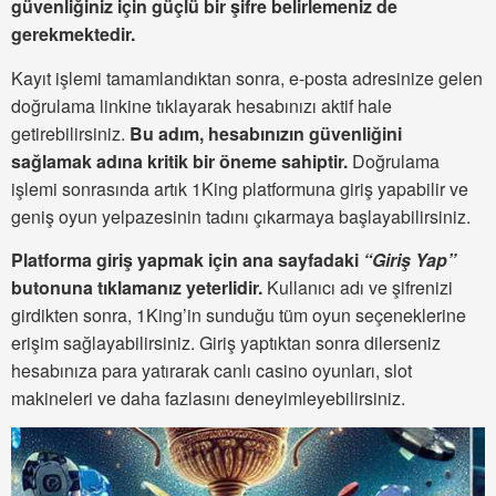
güvenliğiniz için güçlü bir şifre belirlemeniz de
gerekmektedir.
Kayıt işlemi tamamlandıktan sonra, e-posta adresinize gelen
doğrulama linkine tıklayarak hesabınızı aktif hale
getirebilirsiniz.
Bu adım, hesabınızın güvenliğini
sağlamak adına kritik bir öneme sahiptir.
Doğrulama
işlemi sonrasında artık 1King platformuna giriş yapabilir ve
geniş oyun yelpazesinin tadını çıkarmaya başlayabilirsiniz.
Platforma giriş yapmak için ana sayfadaki
“Giriş Yap”
butonuna tıklamanız yeterlidir.
Kullanıcı adı ve şifrenizi
girdikten sonra, 1King’in sunduğu tüm oyun seçeneklerine
erişim sağlayabilirsiniz. Giriş yaptıktan sonra dilerseniz
hesabınıza para yatırarak canlı casino oyunları, slot
makineleri ve daha fazlasını deneyimleyebilirsiniz.