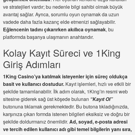
ve stratejileri vardır; bu nedenle bilgi sahibi olmak büyük
avantaj sağlar. Ayrıca, sorumlu oyun oynamak da uzun
vadede daha fazla kazanç elde etmenizi sağlayabilir.
Eğlencenin tadını çıkarırken akıllıca oynamak
, bu
platformda başarıya ulaşmanın anahtarıdır.
Kolay Kayıt Süreci ve 1King
Giriş Adımları
1King Casino’ya katılmak isteyenler için süreç oldukça
basit ve kullanıcı dostudur.
Kayıt işlemleri, hızlı ve etkili bir
şekilde tamamlanabilir. İlk adım olarak, 1King’in resmi web
sitesine giderek sağ üst köşede bulunan
“Kayıt Ol”
butonuna tıklamak gerekmektedir. Bu butona tıkladığınızda,
karşınıza çıkan formda istenen bilgileri eksiksiz ve doğru bir
şekilde doldurmanız önemlidir.
Ad, soyad, e-posta adresi
ve tercih edilen kullanıcı adı gibi temel bilgilerin yanı sıra,