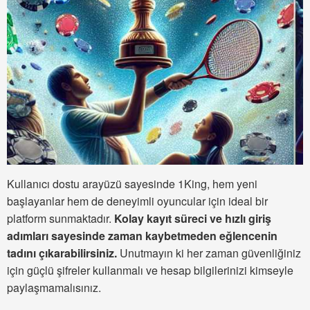
Kullanıcı dostu arayüzü sayesinde 1King, hem yeni
başlayanlar hem de deneyimli oyuncular için ideal bir
platform sunmaktadır.
Kolay kayıt süreci ve hızlı giriş
adımları sayesinde zaman kaybetmeden eğlencenin
tadını çıkarabilirsiniz.
Unutmayın ki her zaman güvenliğiniz
için güçlü şifreler kullanmalı ve hesap bilgilerinizi kimseyle
paylaşmamalısınız.