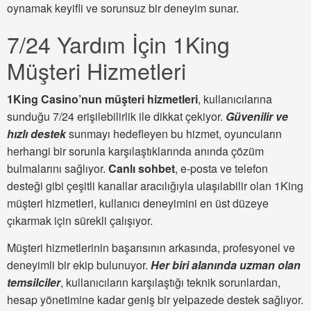
oynamak keyifli ve sorunsuz bir deneyim sunar.
7/24 Yardım İçin 1King
Müşteri Hizmetleri
1King Casino’nun müşteri hizmetleri
, kullanıcılarına
sunduğu 7/24 erişilebilirlik ile dikkat çekiyor.
Güvenilir ve
hızlı destek
sunmayı hedefleyen bu hizmet, oyuncuların
herhangi bir sorunla karşılaştıklarında anında çözüm
bulmalarını sağlıyor.
Canlı sohbet
, e-posta ve telefon
desteği gibi çeşitli kanallar aracılığıyla ulaşılabilir olan 1King
müşteri hizmetleri, kullanıcı deneyimini en üst düzeye
çıkarmak için sürekli çalışıyor.
Müşteri hizmetlerinin başarısının arkasında, profesyonel ve
deneyimli bir ekip bulunuyor.
Her biri alanında uzman olan
temsilciler
, kullanıcıların karşılaştığı teknik sorunlardan,
hesap yönetimine kadar geniş bir yelpazede destek sağlıyor.