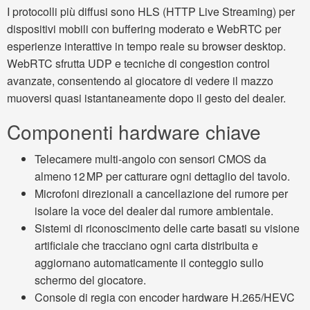
I protocolli più diffusi sono HLS (HTTP Live Streaming) per
dispositivi mobili con buffering moderato e WebRTC per
esperienze interattive in tempo reale su browser desktop.
WebRTC sfrutta UDP e tecniche di congestion control
avanzate, consentendo al giocatore di vedere il mazzo
muoversi quasi istantaneamente dopo il gesto del dealer.
Componenti hardware chiave
Telecamere multi‑angolo con sensori CMOS da
almeno 12 MP per catturare ogni dettaglio del tavolo.
Microfoni direzionali a cancellazione del rumore per
isolare la voce del dealer dal rumore ambientale.
Sistemi di riconoscimento delle carte basati su visione
artificiale che tracciano ogni carta distribuita e
aggiornano automaticamente il conteggio sullo
schermo del giocatore.
Console di regia con encoder hardware H.265/HEVC