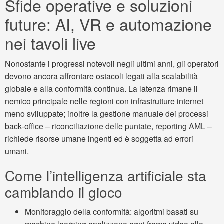
Sfide operative e soluzioni
future: AI, VR e automazione
nei tavoli live
Nonostante i progressi notevoli negli ultimi anni, gli operatori
devono ancora affrontare ostacoli legati alla scalabilità
globale e alla conformità continua. La latenza rimane il
nemico principale nelle regioni con infrastrutture internet
meno sviluppate; inoltre la gestione manuale dei processi
back‑office – riconciliazione delle puntate, reporting AML –
richiede risorse umane ingenti ed è soggetta ad errori
umani.
Come l’intelligenza artificiale sta
cambiando il gioco
Monitoraggio della conformità: algoritmi basati su