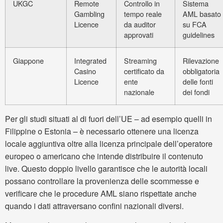
UKGC
Remote
Controllo in
Sistema
Gambling
tempo reale
AML basato
Licence
da auditor
su FCA
approvati
guidelines
Giappone
Integrated
Streaming
Rilevazione
Casino
certificato da
obbligatoria
Licence
ente
delle fonti
nazionale
dei fondi
Per gli studi situati al di fuori dell’UE – ad esempio quelli in
Filippine o Estonia – è necessario ottenere una licenza
locale aggiuntiva oltre alla licenza principale dell’operatore
europeo o americano che intende distribuire il contenuto
live. Questo doppio livello garantisce che le autorità locali
possano controllare la provenienza delle scommesse e
verificare che le procedure AML siano rispettate anche
quando i dati attraversano confini nazionali diversi.