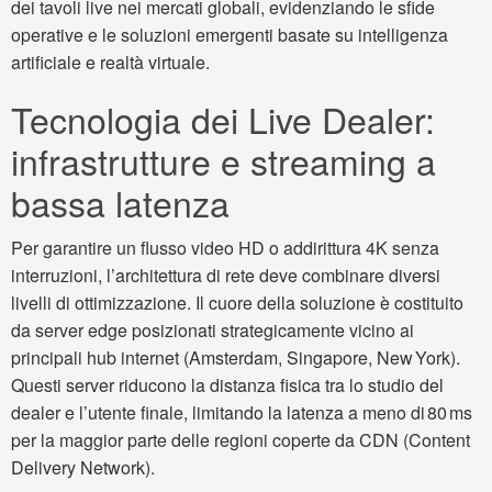
dei tavoli live nei mercati globali, evidenziando le sfide
operative e le soluzioni emergenti basate su intelligenza
artificiale e realtà virtuale.
Tecnologia dei Live Dealer:
infrastrutture e streaming a
bassa latenza
Per garantire un flusso video HD o addirittura 4K senza
interruzioni, l’architettura di rete deve combinare diversi
livelli di ottimizzazione. Il cuore della soluzione è costituito
da server edge posizionati strategicamente vicino ai
principali hub internet (Amsterdam, Singapore, New York).
Questi server riducono la distanza fisica tra lo studio del
dealer e l’utente finale, limitando la latenza a meno di 80 ms
per la maggior parte delle regioni coperte da CDN (Content
Delivery Network).