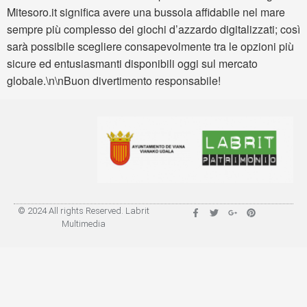
Mitesoro.it significa avere una bussola affidabile nel mare
sempre più complesso dei giochi d’azzardo digitalizzati; così
sarà possibile scegliere consapevolmente tra le opzioni più
sicure ed entusiasmanti disponibili oggi sul mercato
globale.\n\nBuon divertimento responsabile!
© 2024 All rights Reserved. Labrit
Multimedia