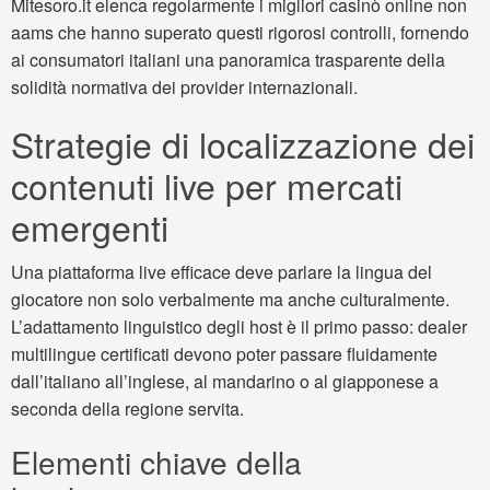
Mitesoro.it elenca regolarmente i migliori casinò online non
aams che hanno superato questi rigorosi controlli, fornendo
ai consumatori italiani una panoramica trasparente della
solidità normativa dei provider internazionali.
Strategie di localizzazione dei
contenuti live per mercati
emergenti
Una piattaforma live efficace deve parlare la lingua del
giocatore non solo verbalmente ma anche culturalmente.
L’adattamento linguistico degli host è il primo passo: dealer
multilingue certificati devono poter passare fluidamente
dall’italiano all’inglese, al mandarino o al giapponese a
seconda della regione servita.
Elementi chiave della