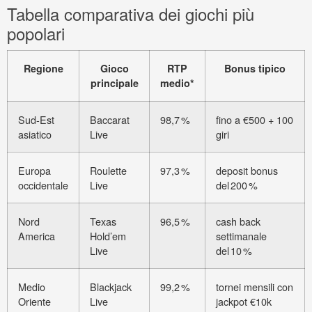
Tabella comparativa dei giochi più
popolari
Regione
Gioco
RTP
Bonus tipico
principale
medio*
Sud‑Est
Baccarat
98,7 %
fino a €500 + 100
asiatico
Live
giri
Europa
Roulette
97,3 %
deposit bonus
occidentale
Live
del 200 %
Nord
Texas
96,5 %
cash back
America
Hold’em
settimanale
Live
del 10 %
Medio
Blackjack
99,2 %
tornei mensili con
Oriente
Live
jackpot €10k