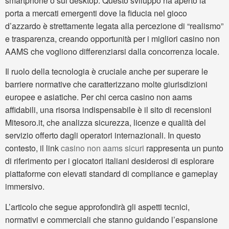
smartphone o sul desktop. Questo sviluppo ha aperto la
porta a mercati emergenti dove la fiducia nel gioco
d’azzardo è strettamente legata alla percezione di “realismo”
e trasparenza, creando opportunità per i migliori casino non
AAMS che vogliono differenziarsi dalla concorrenza locale.
Il ruolo della tecnologia è cruciale anche per superare le
barriere normative che caratterizzano molte giurisdizioni
europee e asiatiche. Per chi cerca casino non aams
affidabili, una risorsa indispensabile è il sito di recensioni
Mitesoro.it, che analizza sicurezza, licenze e qualità del
servizio offerto dagli operatori internazionali. In questo
contesto, il link
casino non aams sicuri
rappresenta un punto
di riferimento per i giocatori italiani desiderosi di esplorare
piattaforme con elevati standard di compliance e gameplay
immersivo.
L’articolo che segue approfondirà gli aspetti tecnici,
normativi e commerciali che stanno guidando l’espansione