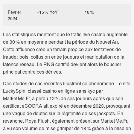
Février
+15 % YoY
18 %
2024
Les statistiques montrent que le trafic live casino augmente
de 30 % en moyenne pendant la période du Nouvel An.
Cette affluence crée un terrain propice aux tentatives de
fraude : bots, collusion entre joueurs et manipulation de la
latence réseau. Le RNG certifié devient alors le bouclier
principal contre ces dérives.
Des études de cas récentes illustrent ce phénomène. Le site
LuckySpin, classé casino en ligne sans kyc par
Market Me.Fr, a perdu 12 % de ses joueurs après que son
certificat eCOGRA ait expiré en décembre 2023, provoquant
une vague de doutes sur la légitimité de ses jackpots. En
revanche, RoyalFlush, également présent sur Market Me.Fr,
a vu son volume de mise grimper de 18 % grâce à la mise en