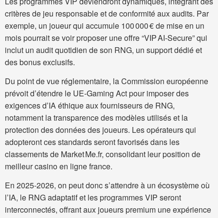
Les programmes VIP deviendront dynamiques, intégrant des
critères de jeu responsable et de conformité aux audits. Par
exemple, un joueur qui accumule 100 000 € de mise en un
mois pourrait se voir proposer une offre “VIP AI‑Secure” qui
inclut un audit quotidien de son RNG, un support dédié et
des bonus exclusifs.
Du point de vue réglementaire, la Commission européenne
prévoit d’étendre le UE‑Gaming Act pour imposer des
exigences d’IA éthique aux fournisseurs de RNG,
notamment la transparence des modèles utilisés et la
protection des données des joueurs. Les opérateurs qui
adopteront ces standards seront favorisés dans les
classements de Market Me.fr, consolidant leur position de
meilleur casino en ligne france.
En 2025‑2026, on peut donc s’attendre à un écosystème où
l’IA, le RNG adaptatif et les programmes VIP seront
interconnectés, offrant aux joueurs premium une expérience