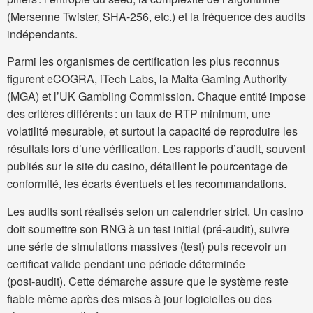
(Mersenne Twister, SHA‑256, etc.) et la fréquence des audits
indépendants.
Parmi les organismes de certification les plus reconnus
figurent eCOGRA, iTech Labs, la Malta Gaming Authority
(MGA) et l’UK Gambling Commission. Chaque entité impose
des critères différents : un taux de RTP minimum, une
volatilité mesurable, et surtout la capacité de reproduire les
résultats lors d’une vérification. Les rapports d’audit, souvent
publiés sur le site du casino, détaillent le pourcentage de
conformité, les écarts éventuels et les recommandations.
Les audits sont réalisés selon un calendrier strict. Un casino
doit soumettre son RNG à un test initial (pré‑audit), suivre
une série de simulations massives (test) puis recevoir un
certificat valide pendant une période déterminée
(post‑audit). Cette démarche assure que le système reste
fiable même après des mises à jour logicielles ou des