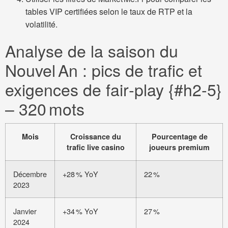
tables VIP certifiées selon le taux de RTP et la
volatilité.
Analyse de la saison du
Nouvel An : pics de trafic et
exigences de fair‑play {#h2-5}
– 320 mots
Mois
Croissance du
Pourcentage de
trafic live casino
joueurs premium
Décembre
+28 % YoY
22 %
2023
Janvier
+34 % YoY
27 %
2024