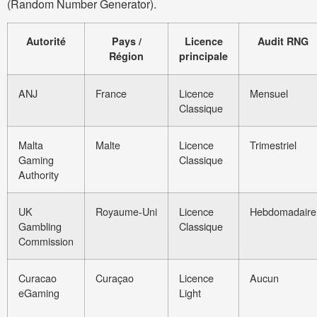
(Random Number Generator).
Autorité
Pays /
Licence
Audit RNG
Région
principale
ANJ
France
Licence
Mensuel
Classique
Malta
Malte
Licence
Trimestriel
Gaming
Classique
Authority
UK
Royaume‑Uni
Licence
Hebdomadaire
Gambling
Classique
Commission
Curacao
Curaçao
Licence
Aucun
eGaming
Light