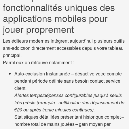
fonctionnalités uniques des
applications mobiles pour
jouer proprement
Les éditeurs modernes intègrent aujourd’hui plusieurs outils
anti‑addiction directement accessibles depuis votre tableau
principal.
Parmi eux on retrouve notamment :
Auto‑exclusion instantanée – désactive votre compte
pendant période définie sans besoin contact service
client.
Alertes temps/dépenses configurables jusqu’à seuils
très précis (exemple : notification dès dépassement de
€20 ou après trente minutes continues).
Statistiques détaillées présentant historique complet –
nombre total de mains jouées – gain moyen par