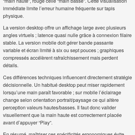
“main haute”, rouge celle “main basse”. Cette visualisation
immédiate limite l’erreur humaine fréquente sur tapis
physique.
La version desktop offre un affichage large avec plusieurs
angles virtuels ; latence quasi nulle grâce à connexion filaire
stable. La version mobile doit gérer bande passante
variable et écran limité à six ou sept pouces ; graphiques
compressés accélèrent rafraîchissement mais perdent
détails.
Ces différences techniques influencent directement stratégie
décisionnelle. Un habitué desktop peut miser rapidement
lorsqu’une main paraît favorable ; sur mobile l’éclairage
change selon orientation portrait/paysage ce qui altère
perception valeurs hautes/basses. Il faut donc valider
visuellement que la main haute est correctement placée
avant d’appuyer “Play”.
En résumé, maîtriser ces spécificités ergonomiques évite