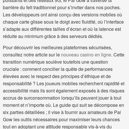
puissants et des réseaux 5G, le Pai Gow a traversé la
barrière du felt traditionnel pour s’inviter dans nos poches.
Les développeurs ont ainsi conçu des versions mobiles où
chaque carte glisse sous le doigt avec fluidité, où l’interface
s’adapte aux différentes tailles d’écran et où la latence est
réduite au minimum grâce à des serveurs dédiés.
Pour découvrir les meilleures plateformes sécurisées,
consultez notre article sur le
nouveau casino en ligne
. Cette
transition numérique soulève toutefois une question
cruciale : comment concilier la quête de performances
élevées avec le respect des principes d’éthique et de
responsabilité ? Les joueurs mobiles recherchent rapidité et
accessibilité mais ils sont également exposés à des risques
accrus de surconsommation lorsqu’ils peuvent jouer à tout
moment et n’importe où. Le guide qui suit se décompose en
six parties détaillées ; il vise à fournir aux amateurs de Pai
Gow les outils nécessaires pour maximiser leurs chances
tout en adoptant une attitude responsable vis‑à‑vis du