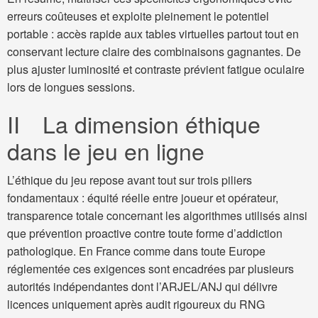
erreurs coûteuses et exploite pleinement le potentiel
portable : accès rapide aux tables virtuelles partout tout en
conservant lecture claire des combinaisons gagnantes. De
plus ajuster luminosité et contraste prévient fatigue oculaire
lors de longues sessions.
II La dimension éthique
dans le jeu en ligne
L’éthique du jeu repose avant tout sur trois piliers
fondamentaux : équité réelle entre joueur et opérateur,
transparence totale concernant les algorithmes utilisés ainsi
que prévention proactive contre toute forme d’addiction
pathologique. En France comme dans toute Europe
réglementée ces exigences sont encadrées par plusieurs
autorités indépendantes dont l’ARJEL/ANJ qui délivre
licences uniquement après audit rigoureux du RNG