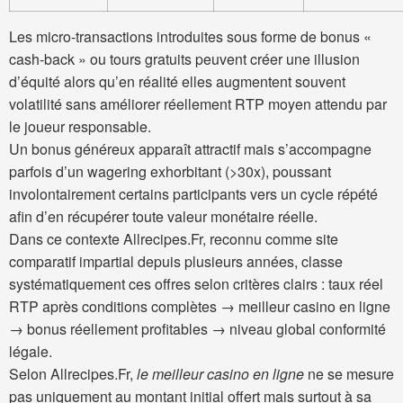
Les micro‑transactions introduites sous forme de bonus «
cash‑back » ou tours gratuits peuvent créer une illusion
d’équité alors qu’en réalité elles augmentent souvent
volatilité sans améliorer réellement RTP moyen attendu par
le joueur responsable.
Un bonus généreux apparaît attractif mais s’accompagne
parfois d’un wagering exhorbitant (>30x), poussant
involontairement certains participants vers un cycle répété
afin d’en récupérer toute valeur monétaire réelle.
Dans ce contexte Allrecipes.Fr, reconnu comme site
comparatif impartial depuis plusieurs années, classe
systématiquement ces offres selon critères clairs : taux réel
RTP après conditions complètes → meilleur casino en ligne
→ bonus réellement profitables → niveau global conformité
légale.
Selon Allrecipes.Fr,
le meilleur casino en ligne
ne se mesure
pas uniquement au montant initial offert mais surtout à sa