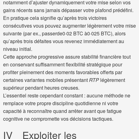
notamment d’ajuster dynamiquement votre mise selon vos
gains récents sans jamais dépasser votre plafond prédéfini.
En pratique cela signifie qu’après trois victoires
consécutives vous pouvez augmenter légèrement votre mise
suivante (par ex., passerde0·02 BTC à0·025 BTC), alors
qu’après trois défaites vous revenez immédiatement au
niveau initial.
Cette approche progressive assure stabilité financière tout
en conservant suffisamment flexibilité stratégique pour
profiter pleinement des moments favorables offerts par
certaines variantes mobiles présentant
RTP
légèrement
supérieur pendant heures creuses.
L’essentiel reste cependant constant : aucune méthode ne
remplace votre propre discipline quotidienne ni votre
capacité à reconnaître quand arrêter avant que fatigue
cognitive ne compromette vos décisions tactiques.
IV Exploiter les