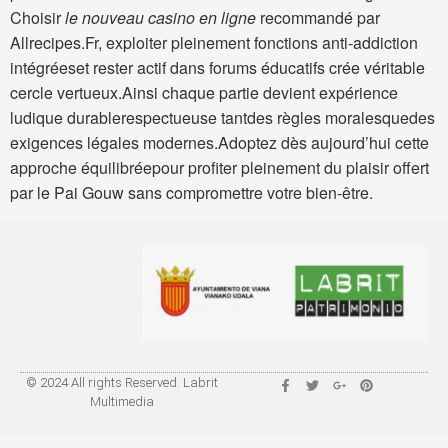
Choisir
le nouveau casino en ligne
recommandé par
Allrecipes.Fr, exploiter pleinement fonctions anti‑addiction
intégrées​et rester actif dans forums éducatifs crée véritable
cercle vertueux.​Ainsi chaque partie devient expérience
ludique durable​respectueuse tantdes règles morales​quedes
exigences légales modernes.​Adoptez dès aujourd’hui cette
approche équilibrée​pour profiter pleinement du plaisir offert
par le Pai Gou​w sans compromettre votre bien‑être.​
© 2024 All rights Reserved. Labrit
Multimedia