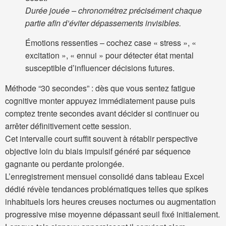
Durée jouée – chronométrez précisément chaque
partie afin d’éviter dépassements invisibles.
Émotions ressenties – cochez case « stress », «
excitation », « ennui » pour détecter état mental
susceptible d’influencer décisions futures.
Méthode “30 secondes” : dès que vous sentez fatigue
cognitive monter appuyez immédiatement pause puis
comptez trente secondes avant décider si continuer ou
arrêter définitivement cette session.
Cet intervalle court suffit souvent à rétablir perspective
objective loin du biais impulsif généré par séquence
gagnante ou perdante prolongée.
L’enregistrement mensuel consolidé dans tableau Excel
dédié révèle tendances problématiques telles que spikes
inhabituels lors heures creuses nocturnes ou augmentation
progressive mise moyenne dépassant seuil fixé initialement.