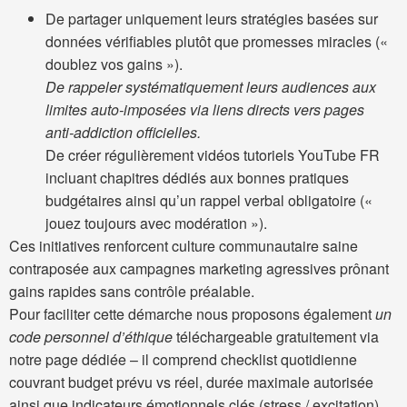
De partager uniquement leurs stratégies basées sur
données vérifiables plutôt que promesses miracles («
doublez vos gains »).
De rappeler systématiquement leurs audiences aux
limites auto‑imposées via liens directs vers pages
anti‑addiction officielles.
De créer régulièrement vidéos tutoriels YouTube FR
incluant chapitres dédiés aux bonnes pratiques
budgétaires ainsi qu’un rappel verbal obligatoire («
jouez toujours avec modération »).
Ces initiatives renforcent culture communautaire saine
contraposée aux campagnes marketing agressives prônant
gains rapides sans contrôle préalable.
Pour faciliter cette démarche nous proposons également
un
code personnel d’éthique
téléchargeable gratuitement via
notre page dédiée – il comprend checklist quotidienne
couvrant budget prévu vs réel, durée maximale autorisée
ainsi que indicateurs émotionnels clés (stress / excitation)