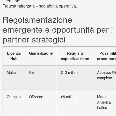
Fiducia rafforzata + scalabilità operativa.
Regolamentazione
emergente e opportunità per i
partner strategici
Licenza
Giurisdizione
Requisiti
Possibili
Hub
capitalizzazione
cross‑bor
Malta
UE
€12 milioni
Accesso U
completo
Curaçao
Offshore
€5 milioni
Mercati
America
Latina