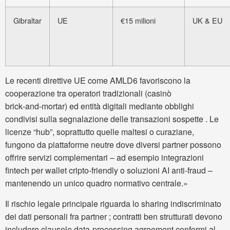
Gibraltar
UE
€15 milioni
UK & EU
Le recenti direttive UE come AMLD6 favoriscono la
cooperazione tra operatori tradizionali (casinò
brick‑and‑mortar) ed entità digitali mediante obblighi
condivisi sulla segnalazione delle transazioni sospette . Le
licenze “hub”, soprattutto quelle maltesi o curaziane,
fungono da piattaforme neutre dove diversi partner possono
offrire servizi complementari – ad esempio integrazioni
fintech per wallet cripto‑friendly o soluzioni AI anti‑fraud –
mantenendo un unico quadro normativo centrale.»
Il rischio legale principale riguarda lo sharing indiscriminato
dei dati personali fra partner ; contratti ben strutturati devono
includere clausole data‑processing agreement conformi al