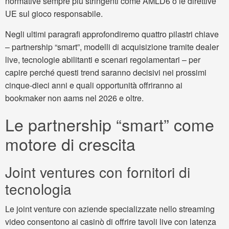
normative sempre più stringenti come AMLD6 o le direttive
UE sul gioco responsabile.
Negli ultimi paragrafi approfondiremo quattro pilastri chiave
– partnership “smart”, modelli di acquisizione tramite dealer
live, tecnologie abilitanti e scenari regolamentari – per
capire perché questi trend saranno decisivi nei prossimi
cinque‑dieci anni e quali opportunità offriranno ai
bookmaker non aams nel 2026 e oltre.
Le partnership “smart” come
motore di crescita
Joint ventures con fornitori di
tecnologia
Le joint venture con aziende specializzate nello streaming
video consentono ai casinò di offrire tavoli live con latenza