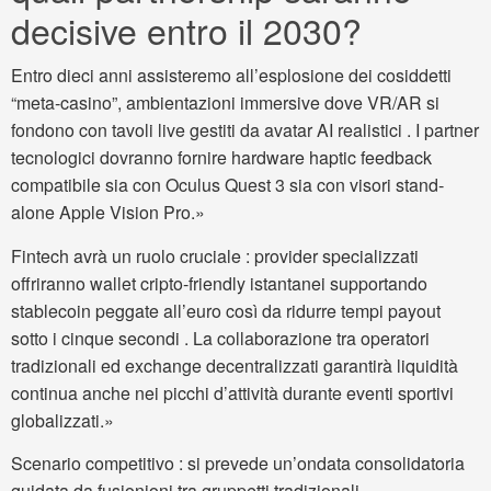
decisive entro il 2030?
Entro dieci anni assisteremo all’esplosione dei cosiddetti
“meta‑casino”, ambientazioni immersive dove VR/AR si
fondono con tavoli live gestiti da avatar AI realistici . I partner
tecnologici dovranno fornire hardware haptic feedback
compatibile sia con Oculus Quest 3 sia con visori stand‐
alone Apple Vision Pro.»
Fintech avrà un ruolo cruciale : provider specializzati
offriranno wallet cripto‐friendly istantanei supportando
stablecoin peggate all’euro così da ridurre tempi payout
sotto i cinque secondi . La collaborazione tra operatori
tradizionali ed exchange decentralizzati garantirà liquidità
continua anche nei picchi d’attività durante eventi sportivi
globalizzati.»
Scenario competitivo : si prevede un’ondata consolidatoria
guidata da fusion​ioni tra gruppetti tradizionali