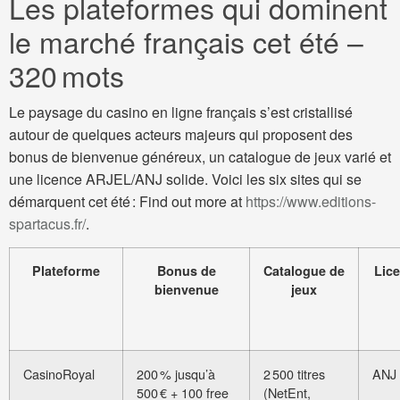
Les plateformes qui dominent
le marché français cet été –
320 mots
Le paysage du casino en ligne français s’est cristallisé
autour de quelques acteurs majeurs qui proposent des
bonus de bienvenue généreux, un catalogue de jeux varié et
une licence ARJEL/ANJ solide. Voici les six sites qui se
démarquent cet été : Find out more at
https://www.editions-
spartacus.fr/
.
Plateforme
Bonus de
Catalogue de
Lic
bienvenue
jeux
CasinoRoyal
200 % jusqu’à
2 500 titres
ANJ
500 € + 100 free
(NetEnt,