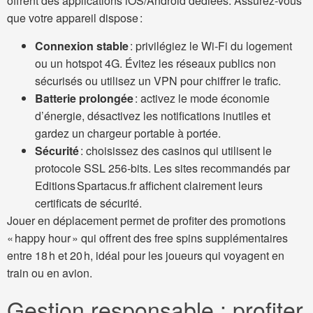
offrent des applications iOS/Android dédiées. Assurez‑vous
que votre appareil dispose :
Connexion stable
: privilégiez le Wi‑Fi du logement
ou un hotspot 4G. Évitez les réseaux publics non
sécurisés ou utilisez un VPN pour chiffrer le trafic.
Batterie prolongée
: activez le mode économie
d’énergie, désactivez les notifications inutiles et
gardez un chargeur portable à portée.
Sécurité
: choisissez des casinos qui utilisent le
protocole SSL 256‑bits. Les sites recommandés par
Editions Spartacus.fr affichent clairement leurs
certificats de sécurité.
Jouer en déplacement permet de profiter des promotions
« happy hour » qui offrent des free spins supplémentaires
entre 18 h et 20 h, idéal pour les joueurs qui voyagent en
train ou en avion.
Gestion responsable : profiter