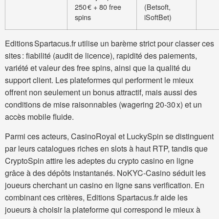
250 € + 80 free
(Betsoft,
spins
iSoftBet)
Editions Spartacus.fr utilise un barème strict pour classer ces
sites : fiabilité (audit de licence), rapidité des paiements,
variété et valeur des free spins, ainsi que la qualité du
support client. Les plateformes qui performent le mieux
offrent non seulement un bonus attractif, mais aussi des
conditions de mise raisonnables (wagering 20‑30 x) et un
accès mobile fluide.
Parmi ces acteurs, CasinoRoyal et LuckySpin se distinguent
par leurs catalogues riches en slots à haut RTP, tandis que
CryptoSpin attire les adeptes du crypto casino en ligne
grâce à des dépôts instantanés. NoKYC‑Casino séduit les
joueurs cherchant un casino en ligne sans verification. En
combinant ces critères, Editions Spartacus.fr aide les
joueurs à choisir la plateforme qui correspond le mieux à