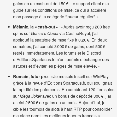
gains en un cash‑out de 150 €. Le support client m’a
guidé sur les conditions de mise, ce qui a accéléré
mon passage à la catégorie “joueur régulier”. »
Mélanie, la « cash‑out »
: « Après avoir reçu 200 free
spins sur
Gonzo’s Quest
via CasinoRoyal, j’ai
appliqué la stratégie de mise fixe à 0,20 €. En deux
semaines, j’ai cumulé 3 000 € de gains, dont 500 €
retirés immédiatement. Les forums et le Discord
d’Editions Spartacus.fr m’ont permis d’échanger des
astuces et d’éviter les pièges de mise élevée. »
Romain, futur pro
: « Je me suis inscrit sur WinPlay
grâce à la revue d’Editions Spartacus.fr, qui soulignait
la rapidité des paiements. En combinant 120 free spins
sur
Mega Joker
avec un bonus de dépôt de 300 €, j’ai
atteint 2 500 € de gains en un mois. Aujourd’hui, je
cible les tournois de slots à haut RTP pour consolider
ma place parmi les meilleurs joueurs français. »