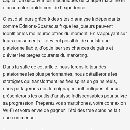
capital, de découvrir les mécaniques de chaque machine et
d’accumuler rapidement de l’expérience.
C’est d’ailleurs grâce à des sites d’analyse indépendants
comme Editions‑Spartacus.fr que les joueurs peuvent
identifier les meilleures offres du moment. En s’appuyant sur
leurs classements, il devient possible de choisir une
plateforme fiable, d’optimiser ses chances de gains et
d’éviter les pièges courants du marketing.
Dans la suite de cet article, nous ferons le tour des
plateformes les plus performantes, nous détaillerons les
stratégies qui transforment les free spins en gains réels,
nous partagerons des témoignages authentiques et nous
présenterons les outils d’analyse indispensables pour suivre
sa progression. Préparez vos smartphones, votre connexion
Wi‑Fi et votre envie de gagner : l’été des free spins ne fait
que commencer.