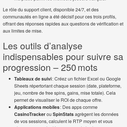
Le rôle du support client, disponible 24/7, et des
communautés en ligne a été décisif pour ces trois profils,
offrant des réponses rapides aux questions de vérification et
aux limites de mise.
Les outils d’analyse
indispensables pour suivre sa
progression – 250 mots
Tableaux de suivi
: Créez un fichier Excel ou Google
Sheets répertoriant chaque session (date, plateforme,
jeu, nombre de free spins, gains, mise totale). Cela
permet de visualiser le ROI de chaque offre.
Applications mobiles
: Des apps comme
CasinoTracker
ou
SpinStats
agrègent les données
de vos sessions, calculent le RTP moyen et vous