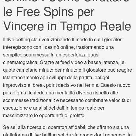
le Free Spins per
Vincere in Tempo Reale
Il live betting sta rivoluzionando il modo in cui i giocatori
interagiscono con i casinò online, trasformando una
semplice scommessa in un’esperienza quasi
cinematografica. Grazie ai feed video a bassa latenza, le
quote cambiano minuto per minuto e il giocatore può reagire
istantaneamente agli sviluppi della partita, dal gol
improvviso al break point decisivo nel tennis. Questo nuovo
paradigma richiede una mentalità diversa rispetto alle
scommesse tradizionali: è necessario combinare velocità di
esecuzione e analisi dei dati in tempo reale per
massimizzare le opportunità di profitto.
Se sei alla ricerca di operatori affidabili che offrano sia una
piattaforma di live betting solida sia promozioni generose, la