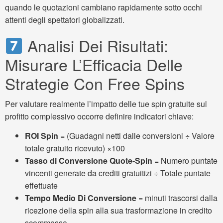
quando le quotazioni cambiano rapidamente sotto occhi
attenti degli spettatori globalizzati.
Analisi Dei Risultati:
Misurare L’Efficacia Delle
Strategie Con Free Spins
Per valutare realmente l’impatto delle tue spin gratuite sul
profitto complessivo occorre definire indicatori chiave:
ROI Spin
= (Guadagni netti dalle conversioni ÷ Valore
totale gratuito ricevuto) ×100
Tasso di Conversione Quote‑Spin
= Numero puntate
vincenti generate da crediti gratuitizi ÷ Totale puntate
effettuate
Tempo Medio Di Conversione
= minuti trascorsi dalla
ricezione della spin alla sua trasformazione in credito
scommessa