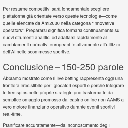
Per restarne competitivi sarà fondamentale scegliere
piattaforme già orientate verso queste tecnologie—come
quelle elencate da Ami2030 nella categoria “innovative
operators”. Prepararsi significa formarsi continuamente sui
nuovi strumenti analitici ed adattarsi rapidamente ai
cambiamenti normativi europeani relativamente all’utilizzo
dell’AI nelle scommesse sportive.
Conclusione – 150‑250 parole
Abbiamo mostrato come il live betting rappresenta oggi una
frontiera irresistibile per i giocatori esperti e perché integrare
le free spins nelle proprie strategie può trasformarle da
semplice omaggio promosso dal casino online non AAMS a
vero motore finanziario operativo durante eventi sportivi
real‑time.
Pianificare accuratamente—dal riconoscimento degli