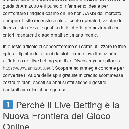
guida di Ami2030 è il punto di riferimento ideale per
confrontare i migliori casinò online non AAMS del mercato
europeo. Il sito recensisce più di cento operatori, valutando
licenze, sicurezza e qualità delle offerte promozionali con
criteri trasparenti e aggiornati settimanalmente.
In questo articolo ci concentreremo su come utilizzare le free
spins – tipiche dei giochi da slot – come leva finanziaria
all’interno del live betting sportivo. Discover your options at
https://www.ami2030.eu/
. Scopriremo strategie concrete per
convertire il valore delle spin gratuite in credito scommessa,
costruire piani basati su analisi statistiche e gestire il
bankroll con disciplina rigorosa.
Perché il Live Betting è la
Nuova Frontiera del Gioco
Online