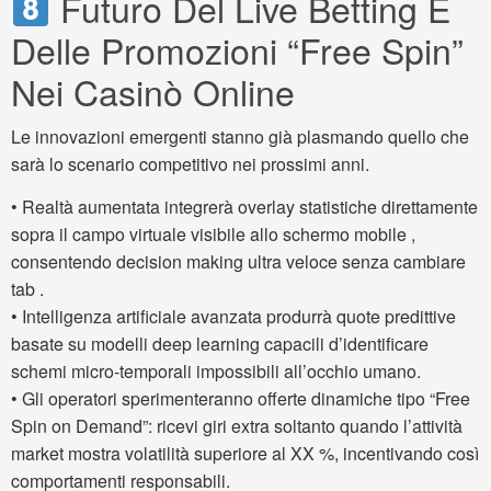
Futuro Del Live Betting E
Delle Promozioni “Free Spin”
Nei Casinò Online
Le innovazioni emergenti stanno già plasmando quello che
sarà lo scenario competitivo nei prossimi anni.
• Realtà aumentata integrerà overlay statistiche direttamente
sopra il campo virtuale visibile allo schermo mobile ,
consentendo decision making ultra veloce senza cambiare
tab .
• Intelligenza artificiale avanzata produrrà quote predittive
basate su modelli deep learning capacili d’identificare
schemi micro‑temporali impossibili all’occhio umano.
• Gli operatori sperimenteranno offerte dinamiche tipo “Free
Spin on Demand”: ricevi giri extra soltanto quando l’attività
market mostra volatilità superiore al XX %, incentivando così
comportamenti responsabili.