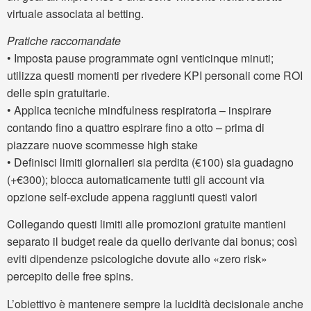
virtuale associata al betting.
Pratiche raccomandate
• Imposta pause programmate ogni venticinque minuti;
utilizza questi momenti per rivedere KPI personali come ROI
delle spin gratuitarie​.​
• Applica tecniche mindfulness respiratoria – inspirare
contando fino a quattro espirare fino a otto – prima di
piazzare nuove scommesse high stake
• Definisci limiti giornalieri sia perdita (€100) sia guadagno
(+€300); blocca automaticamente tutti gli account via
opzione self‑exclude appena raggiunti questi valori
Collegando questi limiti alle promozioni gratuite mantieni
separato il budget reale da quello derivante dai bonus; così
eviti dipendenze psicologiche dovute allo «zero risk»
percepito delle free spins.
L’obiettivo è mantenere sempre la lucidità decisionale anche