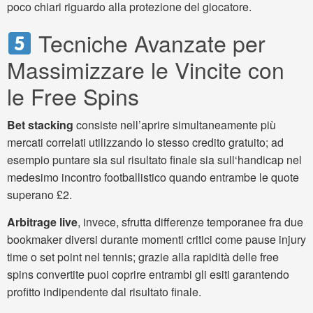
poco chiari riguardo alla protezione del giocatore.
Tecniche Avanzate per
Massimizzare le Vincite con
le Free Spins
Bet stacking
consiste nell’aprire simultaneamente più
mercati correlati utilizzando lo stesso credito gratuito; ad
esempio puntare sia sul risultato finale sia sull‘handicap nel
medesimo incontro footballistico quando entrambe le quote
superano £2.
Arbitrage live
, invece, sfrutta differenze temporanee fra due
bookmaker diversi durante momenti critici come pause injury
time o set point nel tennis; grazie alla rapidità delle free
spins convertite puoi coprire entrambi gli esiti garantendo
profitto indipendente dal risultato finale.