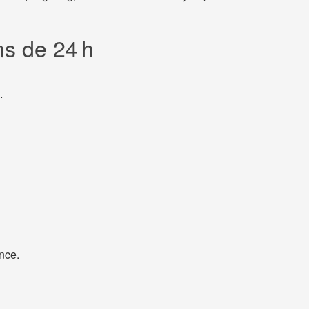
ns de 24 h
.
ance.