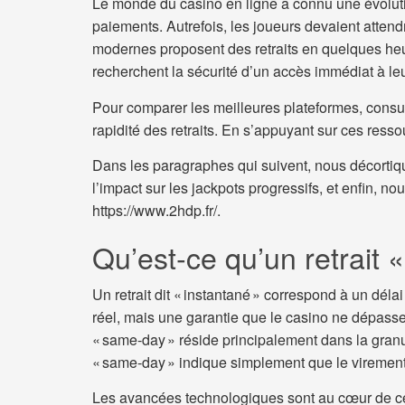
Le monde du casino en ligne a connu une évoluti
paiements. Autrefois, les joueurs devaient attendr
modernes proposent des retraits en quelques heur
recherchent la sécurité d’un accès immédiat à l
Pour comparer les meilleures plateformes, consu
rapidité des retraits. En s’appuyant sur ces res
Dans les paragraphes qui suivent, nous décortiqu
l’impact sur les jackpots progressifs, et enfin, 
https://www.2hdp.fr/.
Qu’est‑ce qu’un retrait «
Un retrait dit « instantané » correspond à un dél
réel, mais une garantie que le casino ne dépasse 
« same‑day » réside principalement dans la granula
« same‑day » indique simplement que le virement 
Les avancées technologiques sont au cœur de cet