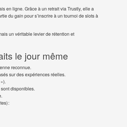
s en ligne. Grâce à un retrait via Trustly, elle a
ie du gain pour s’inscrire à un tournoi de slots à
s un véritable levier de rétention et
aits le jour même
péenne reconnue.
asés sur des expériences réelles.
 »).
 sont disponibles.
e.
es) :