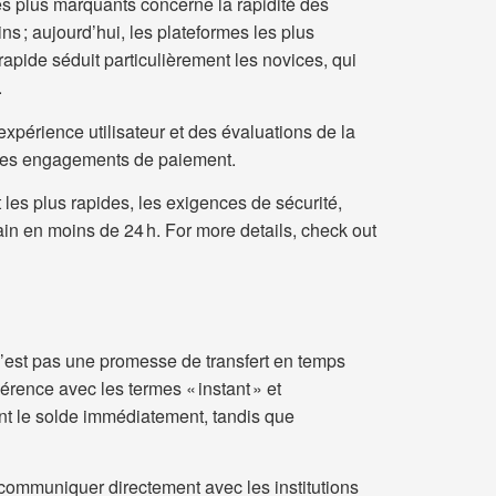
s plus marquants concerne la rapidité des
ns ; aujourd’hui, les plateformes les plus
apide séduit particulièrement les novices, qui
.
xpérience utilisateur et des évaluations de la
nt ses engagements de paiement.
les plus rapides, les exigences de sécurité,
ain en moins de 24 h. For more details, check out
 n’est pas une promesse de transfert en temps
érence avec les termes « instant » et
hent le solde immédiatement, tandis que
communiquer directement avec les institutions