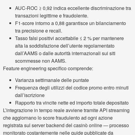
AUC‑ROC ≥ 0,92 indica eccellente discriminazione tra
transazioni legittime e fraudolente.
F1‑score intorno a 0,88 garantisce un bilanciamento
tra precisione e recall.
Tasso falsi positivi accettabile ≤ 2 % per mantenere
alta la soddisfazione dell’utente regolamentato
dall’AAMS o dalle autorità internazionali sui siti
scommesse non AAMS.
Feature engineering specifico comprende:
Varianza settimanale delle puntate
Frequenza degli utilizzi del codice promo entro minuti
dall’iscrizione
Rapporto tra vincite nette ed importo totale depositato
L’integrazione in tempo reale avviene tramite API streaming
che aggiornano lo score fraudulento ad ogni azione
registrata sul server backend del casinò online — processo
monitorato costantemente nelle guide pubblicate da