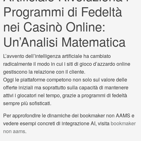
Programmi di Fedeltà
nei Casinò Online:
Un’Analisi Matematica
L’avvento dell’intelligenza artificiale ha cambiato
radicalmente il modo in cui i siti di gioco d’azzardo online
gestiscono la relazione con il cliente.
Oggi le piattaforme competono non solo sul valore delle
offerte iniziali ma soprattutto sulla capacità di mantenere
attivi i giocatori nel tempo, grazie a programmi di fedeltà
sempre più sofisticati.
Per approfondire le dinamiche dei bookmaker non AAMS e
vedere esempi concreti di integrazione AI, visita
bookmaker
non aams
.