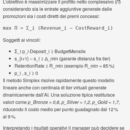
L’obiettivo è massimizzare il profitto netto complessivo (
Π
)
considerando sia le entrate aggiuntive generate dalle
promozioni sia i costi diretti dei premi concessi:
Soggetti ai vincoli:
Σ_i p_i·Deposit_i ≥ BudgetMensile
s_{i+1} – s_i ≥ Δ_min (garante distanza fra tier)
RetentionRate ≥ R_min (esempio R_min = 85 %)
p_i , s_i ≥ 0
Il metodo Simplex risolve rapidamente questo modello
lineare anche con centinaia di tier virtuali generate
dinamicamente dall’AI. Una soluzione tipica restituisce
valori come
p_Bronze = 0,8
,
p_Silver = 1,2
,
p_Gold = 1,7
,
riducendo il costo medio per punto guadagnato dal 12 %
al 9 %.
Interpretando i risultati operativi il manager può decidere se