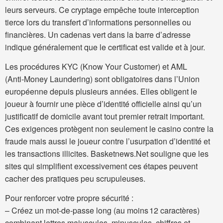
leurs serveurs. Ce cryptage empêche toute interception
tierce lors du transfert d’informations personnelles ou
financières. Un cadenas vert dans la barre d’adresse
indique généralement que le certificat est valide et à jour.
Les procédures KYC (Know Your Customer) et AML
(Anti‑Money Laundering) sont obligatoires dans l’Union
européenne depuis plusieurs années. Elles obligent le
joueur à fournir une pièce d’identité officielle ainsi qu’un
justificatif de domicile avant tout premier retrait important.
Ces exigences protègent non seulement le casino contre la
fraude mais aussi le joueur contre l’usurpation d’identité et
les transactions illicites. Basketnews.Net souligne que les
sites qui simplifient excessivement ces étapes peuvent
cacher des pratiques peu scrupuleuses.
Pour renforcer votre propre sécurité :
– Créez un mot‑de‑passe long (au moins 12 caractères)
combinant lettres majuscules, minuscules, chiffres et