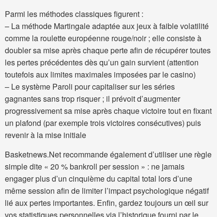
Parmi les méthodes classiques figurent :
– La méthode Martingale adaptée aux jeux à faible volatilité
comme la roulette européenne rouge/noir ; elle consiste à
doubler sa mise après chaque perte afin de récupérer toutes
les pertes précédentes dès qu’un gain survient (attention
toutefois aux limites maximales imposées par le casino)
– Le système Paroli pour capitaliser sur les séries
gagnantes sans trop risquer ; il prévoit d’augmenter
progressivement sa mise après chaque victoire tout en fixant
un plafond (par exemple trois victoires consécutives) puis
revenir à la mise initiale
Basketnews.Net recommande également d’utiliser une règle
simple dite « 20 % bankroll per session » : ne jamais
engager plus d’un cinquième du capital total lors d’une
même session afin de limiter l’impact psychologique négatif
lié aux pertes importantes. Enfin, gardez toujours un œil sur
vos statistiques personnelles via l’historique fourni par le