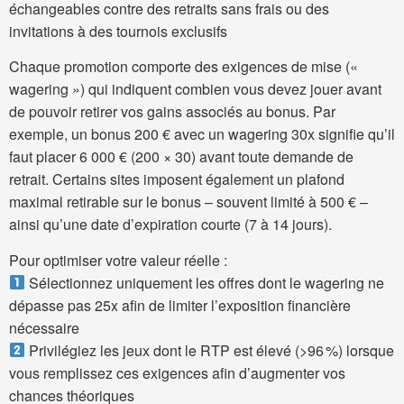
échangeables contre des retraits sans frais ou des
invitations à des tournois exclusifs
Chaque promotion comporte des exigences de mise («
wagering ») qui indiquent combien vous devez jouer avant
de pouvoir retirer vos gains associés au bonus. Par
exemple, un bonus 200 € avec un wagering 30x signifie qu’il
faut placer 6 000 € (200 × 30) avant toute demande de
retrait. Certains sites imposent également un plafond
maximal retirable sur le bonus – souvent limité à 500 € –
ainsi qu’une date d’expiration courte (7 à 14 jours).
Pour optimiser votre valeur réelle :
Sélectionnez uniquement les offres dont le wagering ne
dépasse pas 25x afin de limiter l’exposition financière
nécessaire
Privilégiez les jeux dont le RTP est élevé (>96 %) lorsque
vous remplissez ces exigences afin d’augmenter vos
chances théoriques