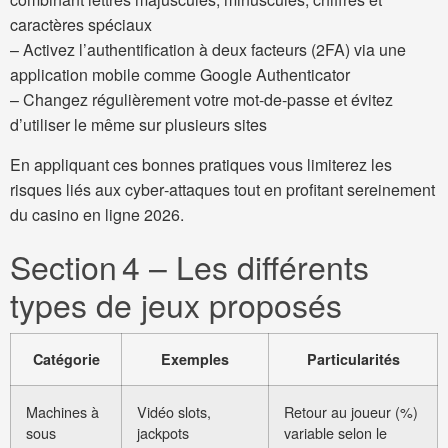
caractères spéciaux
– Activez l’authentification à deux facteurs (2FA) via une
application mobile comme Google Authenticator
– Changez régulièrement votre mot‑de‑passe et évitez
d’utiliser le même sur plusieurs sites
En appliquant ces bonnes pratiques vous limiterez les
risques liés aux cyber‑attaques tout en profitant sereinement
du casino en ligne 2026.
Section 4 – Les différents
types de jeux proposés
Catégorie
Exemples
Particularités
Machines à
Vidéo slots,
Retour au joueur (%)
sous
jackpots
variable selon le