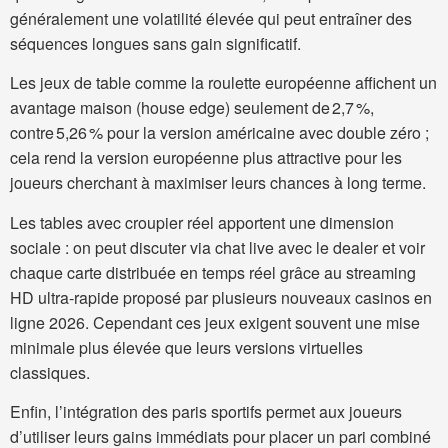
généralement une volatilité élevée qui peut entraîner des
séquences longues sans gain significatif.
Les jeux de table comme la roulette européenne affichent un
avantage maison (house edge) seulement de 2,7 %,
contre 5,26 % pour la version américaine avec double zéro ;
cela rend la version européenne plus attractive pour les
joueurs cherchant à maximiser leurs chances à long terme.
Les tables avec croupier réel apportent une dimension
sociale : on peut discuter via chat live avec le dealer et voir
chaque carte distribuée en temps réel grâce au streaming
HD ultra‑rapide proposé par plusieurs nouveaux casinos en
ligne 2026. Cependant ces jeux exigent souvent une mise
minimale plus élevée que leurs versions virtuelles
classiques.
Enfin, l’intégration des paris sportifs permet aux joueurs
d’utiliser leurs gains immédiats pour placer un pari combiné