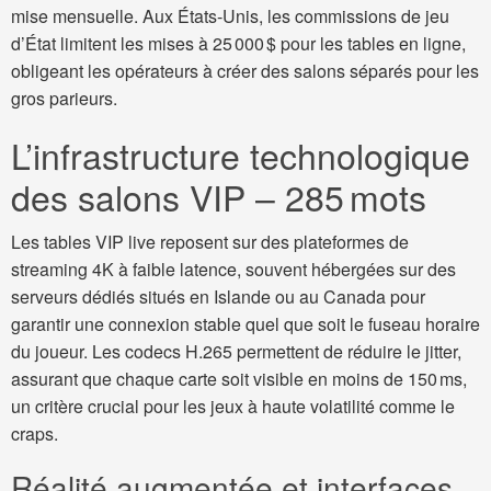
mise mensuelle. Aux États‑Unis, les commissions de jeu
d’État limitent les mises à 25 000 $ pour les tables en ligne,
obligeant les opérateurs à créer des salons séparés pour les
gros parieurs.
L’infrastructure technologique
des salons VIP – 285 mots
Les tables VIP live reposent sur des plateformes de
streaming 4K à faible latence, souvent hébergées sur des
serveurs dédiés situés en Islande ou au Canada pour
garantir une connexion stable quel que soit le fuseau horaire
du joueur. Les codecs H.265 permettent de réduire le jitter,
assurant que chaque carte soit visible en moins de 150 ms,
un critère crucial pour les jeux à haute volatilité comme le
craps.
Réalité augmentée et interfaces