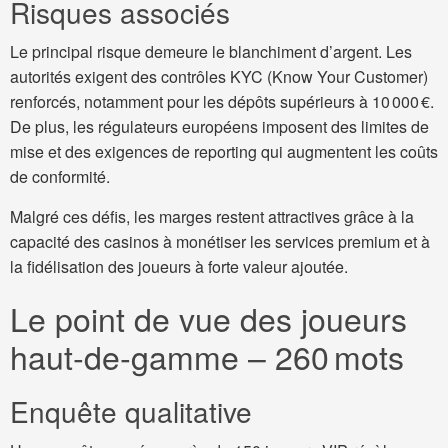
Risques associés
Le principal risque demeure le blanchiment d’argent. Les
autorités exigent des contrôles KYC (Know Your Customer)
renforcés, notamment pour les dépôts supérieurs à 10 000 €.
De plus, les régulateurs européens imposent des limites de
mise et des exigences de reporting qui augmentent les coûts
de conformité.
Malgré ces défis, les marges restent attractives grâce à la
capacité des casinos à monétiser les services premium et à
la fidélisation des joueurs à forte valeur ajoutée.
Le point de vue des joueurs
haut‑de‑gamme – 260 mots
Enquête qualitative