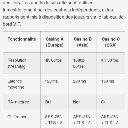
des tiers. Les audits de sécurité sont réalisés
trimestriellement par des cabinets indépendants, et les
rapports sont mis à disposition des joueurs via le tableau de
bord VIP.
Fonctionnalité
Casino A
Casino B
Casino C
(Europe)
(Asie)
(USA)
Résolution
4K 60 fps
1080p
4K 30 fps
streaming
30 fps
Latence
120 ms
200 ms
150 ms
moyenne
RA intégrée
Oui
Non
Oui
Chiffrement
AES‑256
AES‑256
AES‑256
+ TLS 1.3
+ TLS 1.2
+ TLS 1.3