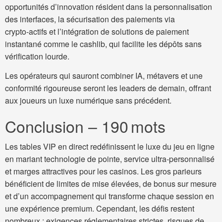
opportunités d’innovation résident dans la personnalisation
des interfaces, la sécurisation des paiements via
crypto‑actifs et l’intégration de solutions de paiement
instantané comme le cashlib, qui facilite les dépôts sans
vérification lourde.
Les opérateurs qui sauront combiner IA, métavers et une
conformité rigoureuse seront les leaders de demain, offrant
aux joueurs un luxe numérique sans précédent.
Conclusion – 190 mots
Les tables VIP en direct redéfinissent le luxe du jeu en ligne
en mariant technologie de pointe, service ultra‑personnalisé
et marges attractives pour les casinos. Les gros parieurs
bénéficient de limites de mise élevées, de bonus sur mesure
et d’un accompagnement qui transforme chaque session en
une expérience premium. Cependant, les défis restent
nombreux : exigences réglementaires strictes, risques de