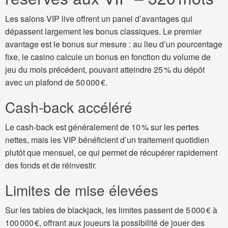
Les salons VIP live offrent un panel d’avantages qui
dépassent largement les bonus classiques. Le premier
avantage est le bonus sur mesure : au lieu d’un pourcentage
fixe, le casino calcule un bonus en fonction du volume de
jeu du mois précédent, pouvant atteindre 25 % du dépôt
avec un plafond de 50 000 €.
Cash‑back accéléré
Le cash‑back est généralement de 10 % sur les pertes
nettes, mais les VIP bénéficient d’un traitement quotidien
plutôt que mensuel, ce qui permet de récupérer rapidement
des fonds et de réinvestir.
Limites de mise élevées
Sur les tables de blackjack, les limites passent de 5 000 € à
100 000 €, offrant aux joueurs la possibilité de jouer des