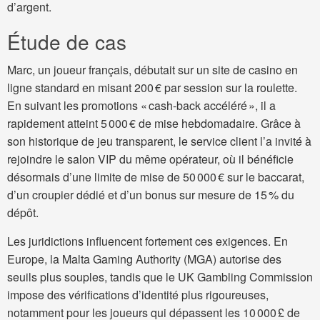
d’argent.
Étude de cas
Marc, un joueur français, débutait sur un site de casino en
ligne standard en misant 200 € par session sur la roulette.
En suivant les promotions « cash‑back accéléré », il a
rapidement atteint 5 000 € de mise hebdomadaire. Grâce à
son historique de jeu transparent, le service client l’a invité à
rejoindre le salon VIP du même opérateur, où il bénéficie
désormais d’une limite de mise de 50 000 € sur le baccarat,
d’un croupier dédié et d’un bonus sur mesure de 15 % du
dépôt.
Les juridictions influencent fortement ces exigences. En
Europe, la Malta Gaming Authority (MGA) autorise des
seuils plus souples, tandis que le UK Gambling Commission
impose des vérifications d’identité plus rigoureuses,
notamment pour les joueurs qui dépassent les 10 000 £ de