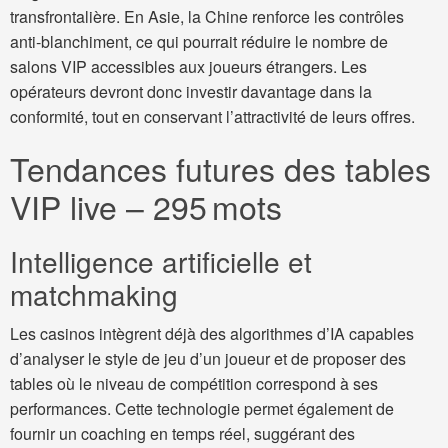
transfrontalière. En Asie, la Chine renforce les contrôles
anti‑blanchiment, ce qui pourrait réduire le nombre de
salons VIP accessibles aux joueurs étrangers. Les
opérateurs devront donc investir davantage dans la
conformité, tout en conservant l’attractivité de leurs offres.
Tendances futures des tables
VIP live – 295 mots
Intelligence artificielle et
matchmaking
Les casinos intègrent déjà des algorithmes d’IA capables
d’analyser le style de jeu d’un joueur et de proposer des
tables où le niveau de compétition correspond à ses
performances. Cette technologie permet également de
fournir un coaching en temps réel, suggérant des