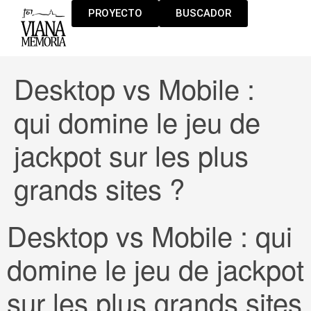
PROYECTO
BUSCADOR
Desktop vs Mobile :
qui domine le jeu de
jackpot sur les plus
grands sites ?
Desktop vs Mobile : qui
domine le jeu de jackpot
sur les plus grands sites