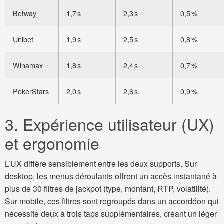
Betway
1,7 s
2,3 s
0,5 %
Unibet
1,9 s
2,5 s
0,8 %
Winamax
1,8 s
2,4 s
0,7 %
PokerStars
2,0 s
2,6 s
0,9 %
3. Expérience utilisateur (UX)
et ergonomie
L’UX diffère sensiblement entre les deux supports. Sur
desktop, les menus déroulants offrent un accès instantané à
plus de 30 filtres de jackpot (type, montant, RTP, volatilité).
Sur mobile, ces filtres sont regroupés dans un accordéon qui
nécessite deux à trois taps supplémentaires, créant un léger