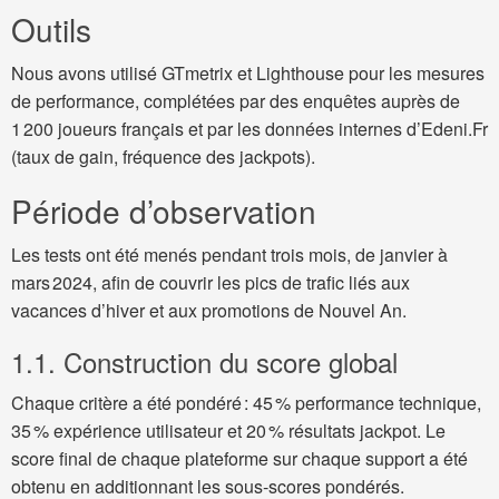
Outils
Nous avons utilisé GTmetrix et Lighthouse pour les mesures
de performance, complétées par des enquêtes auprès de
1 200 joueurs français et par les données internes d’Edeni.Fr
(taux de gain, fréquence des jackpots).
Période d’observation
Les tests ont été menés pendant trois mois, de janvier à
mars 2024, afin de couvrir les pics de trafic liés aux
vacances d’hiver et aux promotions de Nouvel An.
1.1. Construction du score global
Chaque critère a été pondéré : 45 % performance technique,
35 % expérience utilisateur et 20 % résultats jackpot. Le
score final de chaque plateforme sur chaque support a été
obtenu en additionnant les sous‑scores pondérés.