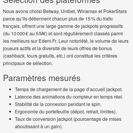
Nous avons choisi Betway, Unibet, Winamax et PokerStars
parce qu’ils détiennent chacun plus de 15 % du trafic
français, offrent une large gamme de jackpots progressifs
(du 10 000 € au 5 M€) et sont régulièrement classés parmi
les meilleurs sur Edeni.Fr. Leur notoriété, le volume de leurs
joueurs actifs et la diversité de leurs offres de bonus
(cashback, tours gratuits, etc.) ont constitué les critères
principaux de sélection.
Paramètres mesurés
Temps de chargement de la page d’accueil jackpot.
Latence des animations du compteur en temps réel.
Stabilité de la connexion pendant le spin.
Ergonomie du portefeuille (dépot, retrait, limites).
Taux de conversion jackpot (pourcentage de mises
aboutissant à un gain).