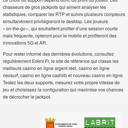
chasseurs de gros jackpots qui aiment analyser les
statistiques, comparer les RTP et suivre plusieurs compteurs
simultanément privilégieront le desktop. Les joueurs
« on‑the‑go », qui souhaitent profiter d’une session courte
mais fréquente, opteront pour le mobile et profiteront des
innovations 5G et AR.
Pour rester informé des dernières évolutions, consultez
régulièrement Edeni.Fr, le site de référence qui classe les
meilleurs casino en ligne argent réel, casino en ligne
neosurf, casino en ligne cashlib et nouveau casino en ligne.
Testez les deux supports, mesurez votre propre vitesse de
jeu et choisissez la configuration qui maximise vos chances
de décrocher le jackpot.