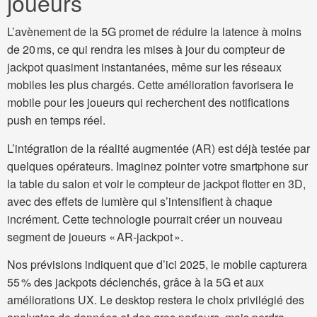
joueurs
L’avènement de la 5G promet de réduire la latence à moins
de 20 ms, ce qui rendra les mises à jour du compteur de
jackpot quasiment instantanées, même sur les réseaux
mobiles les plus chargés. Cette amélioration favorisera le
mobile pour les joueurs qui recherchent des notifications
push en temps réel.
L’intégration de la réalité augmentée (AR) est déjà testée par
quelques opérateurs. Imaginez pointer votre smartphone sur
la table du salon et voir le compteur de jackpot flotter en 3D,
avec des effets de lumière qui s’intensifient à chaque
incrément. Cette technologie pourrait créer un nouveau
segment de joueurs « AR‑jackpot ».
Nos prévisions indiquent que d’ici 2025, le mobile capturera
55 % des jackpots déclenchés, grâce à la 5G et aux
améliorations UX. Le desktop restera le choix privilégié des