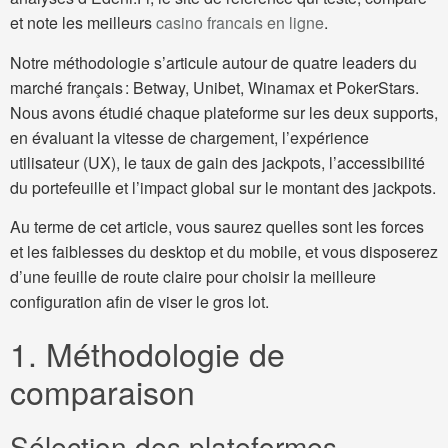
et note les meilleurs
casino francais en ligne
.
Notre méthodologie s’articule autour de quatre leaders du
marché français : Betway, Unibet, Winamax et PokerStars.
Nous avons étudié chaque plateforme sur les deux supports,
en évaluant la vitesse de chargement, l’expérience
utilisateur (UX), le taux de gain des jackpots, l’accessibilité
du portefeuille et l’impact global sur le montant des jackpots.
Au terme de cet article, vous saurez quelles sont les forces
et les faiblesses du desktop et du mobile, et vous disposerez
d’une feuille de route claire pour choisir la meilleure
configuration afin de viser le gros lot.
1. Méthodologie de
comparaison
Sélection des plateformes