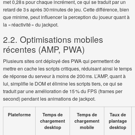
met 0,28 s pour chaque incrément, ce qui se traduit par un
retard de 3 s après 30 minutes de jeu. Cette différence, bien
que minime, peut influencer la perception du joueur quant à
la « réactivité » du jackpot.
2.2. Optimisations mobiles
récentes (AMP, PWA)
Plusieurs sites ont déployé des PWA qui permettent de
mettre en cache les scripts critiques, réduisant ainsi le temps
de réponse du serveur à moins de 200 ms. L’AMP, quant à
lui, simplifie le DOM et élimine les scripts tiers, ce qui se
traduit par une amélioration de 15 % du FPS (frames per
second) pendant les animations de jackpot.
Plateforme
Temps de
Temps de
Taux de
chargement
chargement
plantage
desktop
mobile
desktop