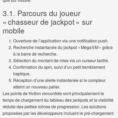
que sur mobile.
3.1. Parcours du joueur
« chasseur de jackpot » sur
mobile
Ouverture de l’application via une notification push.
Recherche instantanée du jackpot « Mega 5 M » grâce
à la barre de recherche.
Sélection du montant de mise via un curseur tactile.
Confirmation du spin, suivi d’un petit tremblement
haptique.
Réception d’une alerte instantanée si le compteur
atteint un nouveau palier.
Les points de friction rencontrés sont principalement le
temps de chargement du tableau des jackpots et la visibilité
réduite des petites icônes de progression. Les solutions
proposées par les développeurs incluent le pré‑chargement