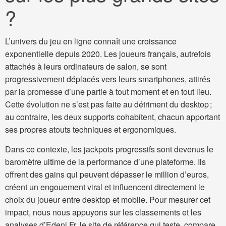
?
L’univers du jeu en ligne connaît une croissance
exponentielle depuis 2020. Les joueurs français, autrefois
attachés à leurs ordinateurs de salon, se sont
progressivement déplacés vers leurs smartphones, attirés
par la promesse d’une partie à tout moment et en tout lieu.
Cette évolution ne s’est pas faite au détriment du desktop ;
au contraire, les deux supports cohabitent, chacun apportant
ses propres atouts techniques et ergonomiques.
Dans ce contexte, les jackpots progressifs sont devenus le
baromètre ultime de la performance d’une plateforme. Ils
offrent des gains qui peuvent dépasser le million d’euros,
créent un engouement viral et influencent directement le
choix du joueur entre desktop et mobile. Pour mesurer cet
impact, nous nous appuyons sur les classements et les
analyses d’Edeni.Fr, le site de référence qui teste, compare