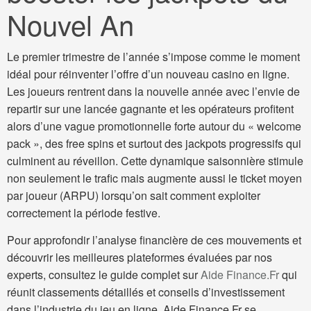
Nouvel An
Le premier trimestre de l’année s’impose comme le moment
idéal pour réinventer l’offre d’un nouveau casino en ligne.
Les joueurs rentrent dans la nouvelle année avec l’envie de
repartir sur une lancée gagnante et les opérateurs profitent
alors d’une vague promotionnelle forte autour du « welcome
pack », des free spins et surtout des jackpots progressifs qui
culminent au réveillon. Cette dynamique saisonnière stimule
non seulement le trafic mais augmente aussi le ticket moyen
par joueur (ARPU) lorsqu’on sait comment exploiter
correctement la période festive.
Pour approfondir l’analyse financière de ces mouvements et
découvrir les meilleures plateformes évaluées par nos
experts, consultez le guide complet sur
Aide Finance.Fr
qui
réunit classements détaillés et conseils d’investissement
dans l’industrie du jeu en ligne. Aide Finance.Fr se