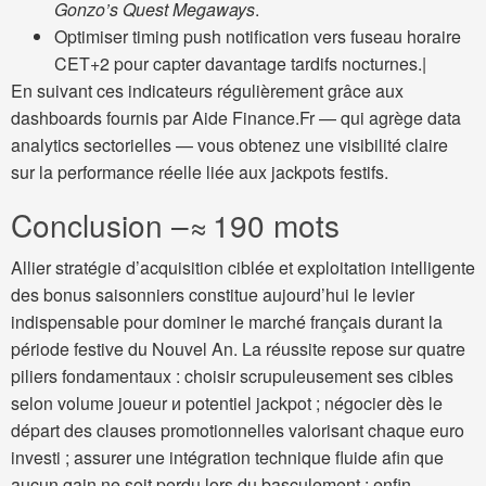
Gonzo’s Quest Megaways
.
Optimiser timing push notification vers fuseau horaire
CET+2 pour capter davantage tardifs nocturnes.|
En suivant ces indicateurs régulièrement grâce aux
dashboards fournis par Aide Finance.Fr — qui agrège data
analytics sectorielles — vous obtenez une visibilité claire
sur la performance réelle liée aux jackpots festifs.
Conclusion –≈ 190 mots
Allier stratégie d’acquisition ciblée et exploitation intelligente
des bonus saisonniers constitue aujourd’hui le levier
indispensable pour dominer le marché français durant la
période festive du Nouvel An. La réussite repose sur quatre
piliers fondamentaux : choisir scrupuleusement ses cibles
selon volume joueur и potentiel jackpot ; négocier dès le
départ des clauses promotionnelles valorisant chaque euro
investi ; assurer une intégration technique fluide afin que
aucun gain ne soit perdu lors du basculement ; enfin