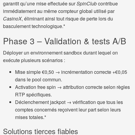
garantit qu’une mise effectuée sur
SpinClub
contribue
immédiatement au même compteur global utilisé par
CasinoX
, éliminant ainsi tout risque de perte lors du
basculement technologique.*
Phase 3 – Validation & tests A/B
Déployer un environnement sandbox durant lequel on
exécute plusieurs scénarios :
Mise simple €0,50 → incrémentation correcte +€0,05
dans le pool commun.
Activation free spin → attribution correcte selon règles
RTP spécifiques.
Déclenchement jackpot → vérification que tous les
comptes concernés reçoivent leur part selon leurs
mises totales.*
Solutions tierces fiables