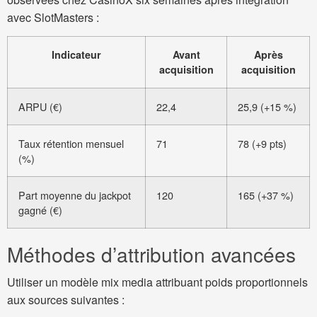
avec SlotMasters :
Indicateur
Avant
Après
acquisition
acquisition
ARPU (€)
22,4
25,9 (+15 %)
Taux rétention mensuel
71
78 (+9 pts)
(%)
Part moyenne du jackpot
120
165 (+37 %)
gagné (€)
Méthodes d’attribution avancées
Utiliser un modèle mix media attribuant poids proportionnels
aux sources suivantes :