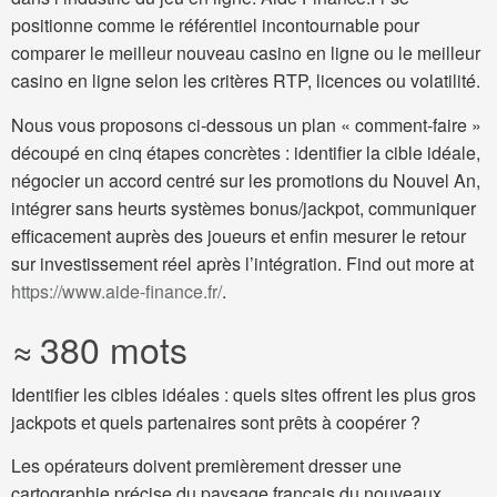
positionne comme le référentiel incontournable pour
comparer le meilleur nouveau casino en ligne ou le meilleur
casino en ligne selon les critères RTP, licences ou volatilité.
Nous vous proposons ci‑dessous un plan « comment‑faire »
découpé en cinq étapes concrètes : identifier la cible idéale,
négocier un accord centré sur les promotions du Nouvel An,
intégrer sans heurts systèmes bonus/jackpot, communiquer
efficacement auprès des joueurs et enfin mesurer le retour
sur investissement réel après l’intégration. Find out more at
https://www.aide-finance.fr/
.
≈ 380 mots
Identifier les cibles idéales : quels sites offrent les plus gros
jackpots et quels partenaires sont prêts à coopérer ?
Les opérateurs doivent premièrement dresser une
cartographie précise du paysage français du nouveaux