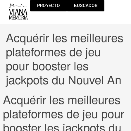
PROYECTO
BUSCADOR
Acquérir les meilleures
plateformes de jeu
pour booster les
jackpots du Nouvel An
Acquérir les meilleures
plateformes de jeu pour
booster les jackpots du