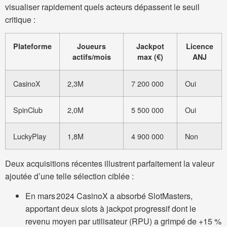
visualiser rapidement quels acteurs dépassent le seuil
critique :
Plateforme
Joueurs
Jackpot
Licence
actifs/mois
max (€)
ANJ
CasinoX
2,3M
7 200 000
Oui
SpinClub
2,0M
5 500 000
Oui
LuckyPlay
1,8M
4 900 000
Non
Deux acquisitions récentes illustrent parfaitement la valeur
ajoutée d’une telle sélection ciblée :
En mars 2024 CasinoX a absorbé SlotMasters,
apportant deux slots à jackpot progressif dont le
revenu moyen par utilisateur (RPU) a grimpé de +15 %