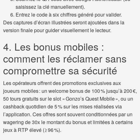
saisissez la clé manuellement).
Entrez le code à six chiffres généré pour valider.
Des captures d’écran illustrées seront ajoutées dans la
version finale pour guider visuellement le lecteur.
4. Les bonus mobiles :
comment les réclamer sans
compromettre sa sécurité
Les opérateurs offrent des promotions exclusives aux
joueurs mobiles : un welcome bonus de 100 % jusqu’à 200 €,
50 tours gratuits sur le slot « Gonzo’s Quest Mobile », ou un
cashback quotidien de 5 % sur les mises réalisées via
l’application. Ces offres sont souvent conditionnées par un
wagering de 30x le montant du bonus et limitées à certains
jeux à RTP élevé (≥ 96 %).