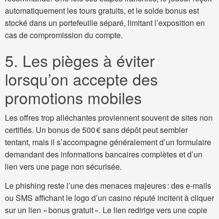
automatiquement les tours gratuits, et le solde bonus est
stocké dans un portefeuille séparé, limitant l’exposition en
cas de compromission du compte.
5. Les pièges à éviter
lorsqu’on accepte des
promotions mobiles
Les offres trop alléchantes proviennent souvent de sites non
certifiés. Un bonus de 500 € sans dépôt peut sembler
tentant, mais il s’accompagne généralement d’un formulaire
demandant des informations bancaires complètes et d’un
lien vers une page non sécurisée.
Le phishing reste l’une des menaces majeures : des e‑mails
ou SMS affichant le logo d’un casino réputé incitent à cliquer
sur un lien « bonus gratuit ». Le lien redirige vers une copie