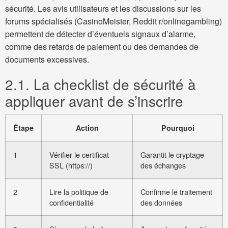
sécurité. Les avis utilisateurs et les discussions sur les
forums spécialisés (CasinoMeister, Reddit r/onlinegambling)
permettent de détecter d’éventuels signaux d’alarme,
comme des retards de paiement ou des demandes de
documents excessives.
2.1. La checklist de sécurité à
appliquer avant de s’inscrire
Étape
Action
Pourquoi
1
Vérifier le certificat
Garantit le cryptage
SSL (https://)
des échanges
2
Lire la politique de
Confirme le traitement
confidentialité
des données