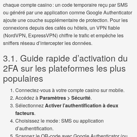
chaque compte casino : un code temporaire reçu par SMS
ou généré par une application comme Google Authenticator
ajoute une couche supplémentaire de protection. Pour les
connexions depuis des cafés ou hôtels, un VPN fiable
(NordVPN, ExpressVPN) chiffre le trafic et empêche les
sniffers réseau d’intercepter les données.
3.1. Guide rapide d’activation du
2FA sur les plateformes les plus
populaires
Connectez‑vous à votre compte casino sur mobile.
Accédez à
Paramètres > Sécurité
.
Sélectionnez
Activer l’authentification à deux
facteurs
.
Choisissez le mode : SMS ou application
d’authentification.
Scannez le QR‑code avec Google Authenticator (ou