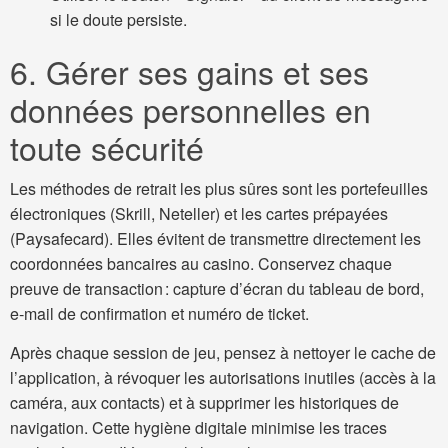
si le doute persiste.
6. Gérer ses gains et ses
données personnelles en
toute sécurité
Les méthodes de retrait les plus sûres sont les portefeuilles
électroniques (Skrill, Neteller) et les cartes prépayées
(Paysafecard). Elles évitent de transmettre directement les
coordonnées bancaires au casino. Conservez chaque
preuve de transaction : capture d’écran du tableau de bord,
e‑mail de confirmation et numéro de ticket.
Après chaque session de jeu, pensez à nettoyer le cache de
l’application, à révoquer les autorisations inutiles (accès à la
caméra, aux contacts) et à supprimer les historiques de
navigation. Cette hygiène digitale minimise les traces