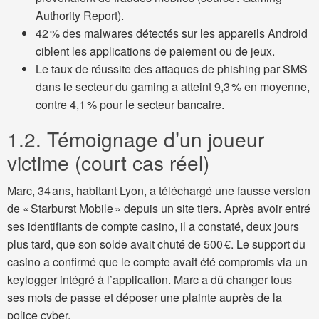
Authority Report).
42 % des malwares détectés sur les appareils Android
ciblent les applications de paiement ou de jeux.
Le taux de réussite des attaques de phishing par SMS
dans le secteur du gaming a atteint 9,3 % en moyenne,
contre 4,1 % pour le secteur bancaire.
1.2. Témoignage d’un joueur
victime (court cas réel)
Marc, 34 ans, habitant Lyon, a téléchargé une fausse version
de « Starburst Mobile » depuis un site tiers. Après avoir entré
ses identifiants de compte casino, il a constaté, deux jours
plus tard, que son solde avait chuté de 500 €. Le support du
casino a confirmé que le compte avait été compromis via un
keylogger intégré à l’application. Marc a dû changer tous
ses mots de passe et déposer une plainte auprès de la
police cyber.