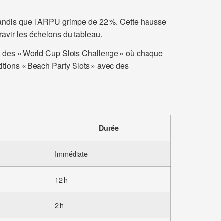
tandis que l’ARPU grimpe de 22 %. Cette hausse
ravir les échelons du tableau.
t des « World Cup Slots Challenge » où chaque
titions « Beach Party Slots » avec des
Durée
Immédiate
12 h
2 h