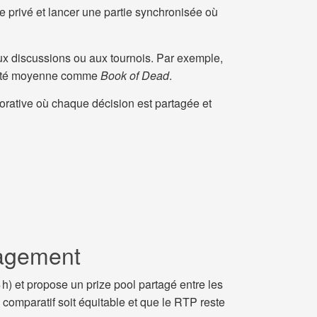
pe privé et lancer une partie synchronisée où
ux discussions ou aux tournois. Par exemple,
tilité moyenne comme
Book of Dead
.
orative où chaque décision est partagée et
gagement
 h) et propose un prize pool partagé entre les
 comparatif soit équitable et que le RTP reste