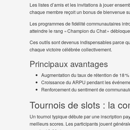
Les listes d’amis et les invitations à jouer ense
chaque membre reçoit un bonus de bienvenue suppl
Les programmes de fidélité communautaires intro
atteindre le rang « Champion du Chat » débloque 
Ces outils sont devenus indispensables parce qu’
chaque victoire célébrée collectivement.
Principaux avantages
Augmentation du taux de rétention de 18 % 
Croissance du ARPU pendant les événeme
Renforcement du sentiment de communauté
Tournois de slots : la
Un tournoi typique débute par une inscription pay
meilleurs scores. Les participants jouent génér