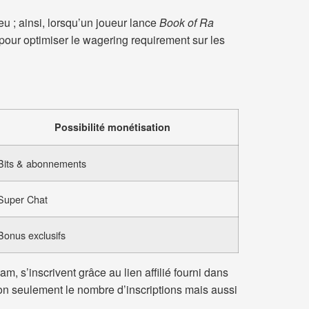
u ; ainsi, lorsqu’un joueur lance
Book of Ra
pour optimiser le wagering requirement sur les
Possibilité monétisation
Bits & abonnements
Super Chat
Bonus exclusifs
m, s’inscrivent grâce au lien affilié fourni dans
on seulement le nombre d’inscriptions mais aussi