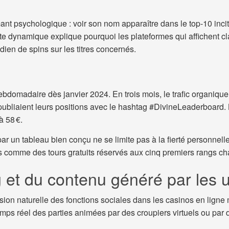
ant psychologique : voir son nom apparaître dans le top‑10 incite
te dynamique explique pourquoi les plateformes qui affichent c
en de spins sur les titres concernés.
bdomadaire dès janvier 2024. En trois mois, le trafic organiqu
publiaient leurs positions avec le hashtag #DivineLeaderboard.
à 58 €.
 par un tableau bien conçu ne se limite pas à la fierté personnell
 comme des tours gratuits réservés aux cinq premiers rangs c
 et du contenu généré par les ut
ion naturelle des fonctions sociales dans les casinos en ligne
emps réel des parties animées par des croupiers virtuels ou par d