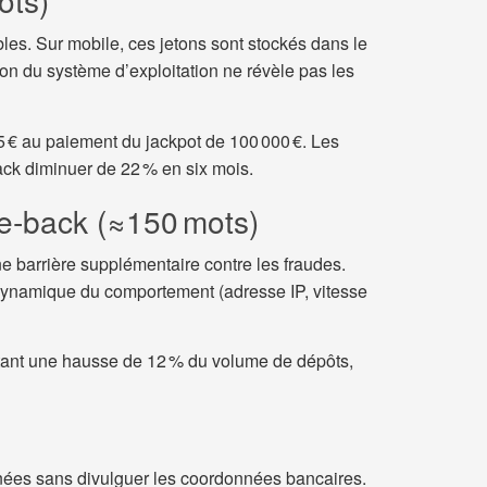
ots)
bles. Sur mobile, ces jetons sont stockés dans le
 du système d’exploitation ne révèle pas les
5 € au paiement du jackpot de 100 000 €. Les
back diminuer de 22 % en six mois.
ge‑back (≈150 mots)
ne barrière supplémentaire contre les fraudes.
 dynamique du comportement (adresse IP, vitesse
tatant une hausse de 12 % du volume de dépôts,
anées sans divulguer les coordonnées bancaires.