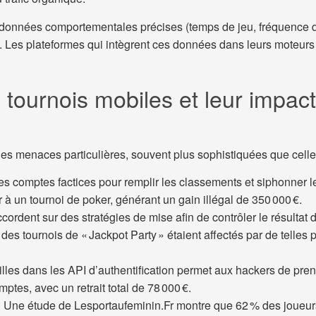
 données comportementales précises (temps de jeu, fréquence de 
e. Les plateformes qui intègrent ces données dans leurs moteurs 
tournois mobiles et leur impact
es menaces particulières, souvent plus sophistiquées que celles
es comptes factices pour remplir les classements et siphonner 
 à un tournoi de poker, générant un gain illégal de 350 000 €.
rdent sur des stratégies de mise afin de contrôler le résultat d’
es tournois de « Jackpot Party » étaient affectés par de telles 
ailles dans les API d’authentification permet aux hackers de pren
tes, avec un retrait total de 78 000 €.
. Une étude de Lesportaufeminin.Fr montre que 62 % des joueurs