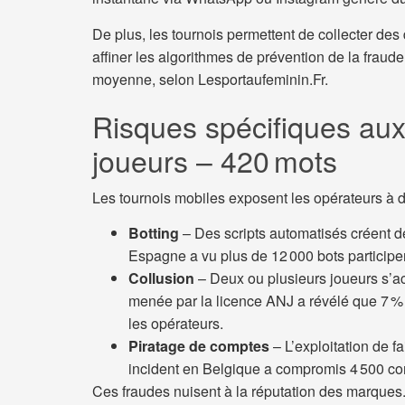
De plus, les tournois permettent de collecter des
affiner les algorithmes de prévention de la fraud
moyenne, selon Lesportaufeminin.Fr.
Risques spécifiques aux 
joueurs – 420 mots
Les tournois mobiles exposent les opérateurs à d
Botting
– Des scripts automatisés créent d
Espagne a vu plus de 12 000 bots participer
Collusion
– Deux ou plusieurs joueurs s’acco
menée par la licence ANJ a révélé que 7 % d
les opérateurs.
Piratage de comptes
– L’exploitation de f
incident en Belgique a compromis 4 500 comp
Ces fraudes nuisent à la réputation des marques