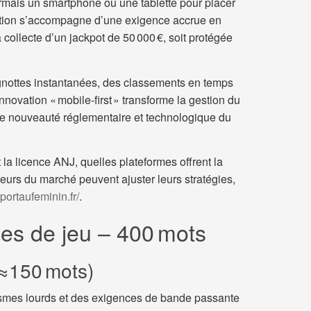
rmais un smartphone ou une tablette pour placer
isation s’accompagne d’une exigence accrue en
collecte d’un jackpot de 50 000 €, soit protégée
agnottes instantanées, des classements en temps
nnovation « mobile‑first » transforme la gestion du
ue nouveauté réglementaire et technologique du
a licence ANJ, quelles plateformes offrent la
cteurs du marché peuvent ajuster leurs stratégies,
portaufeminin.fr/
.
mes de jeu – 400 mots
≈150 mots)
ismes lourds et des exigences de bande passante