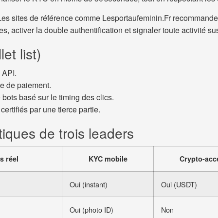
es sites de référence comme Lesportaufeminin.Fr recommandent 
, activer la double authentification et signaler toute activité su
et list)
s API.
de de paiement.
bots basé sur le timing des clics.
certifiés par une tierce partie.
iques de trois leaders
s réel
KYC mobile
Crypto‑acc
Oui (instant)
Oui (USDT)
Oui (photo ID)
Non