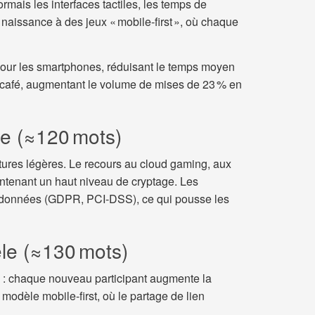
mais les interfaces tactiles, les temps de
naissance à des jeux « mobile‑first », où chaque
 pour les smartphones, réduisant le temps moyen
e café, augmentant le volume de mises de 23 % en
le (≈120 mots)
ctures légères. Le recours au cloud gaming, aux
ntenant un haut niveau de cryptage. Les
es données (GDPR, PCI‑DSS), ce qui pousse les
le (≈130 mots)
au : chaque nouveau participant augmente la
 modèle mobile‑first, où le partage de lien