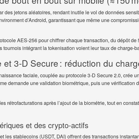
 de bout en bout sur mobile (≈150 m
 des jetons aléatoires, rendant inutile le vol de données sensi
nvironment d’Android, garantissant que même une compromission
otocole AES‑256 pour chiffrer chaque transaction, du dépôt de 
s tournois intégrant la tokenisation voient leur taux de charge‑
e et 3‑D Secure : réduction du char
nnaissance faciale, couplée au protocole 3‑D Secure 2.0, crée u
tème demande une validation biométrique, puis une vérification
es rétrofacturations après l’ajout de la biométrie, tout en cons
ériques et des crypto‑actifs
t les stablecoins (USDT, DAI) offrent des transactions instant