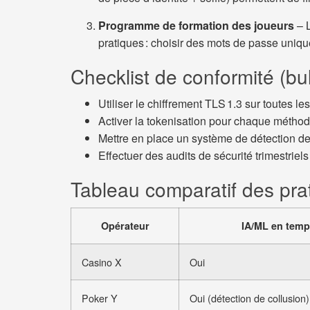
Programme de formation des joueurs
– L
pratiques : choisir des mots de passe uniques
Checklist de conformité (bull
Utiliser le chiffrement TLS 1.3 sur toutes le
Activer la tokenisation pour chaque métho
Mettre en place un système de détection de 
Effectuer des audits de sécurité trimestriels 
Tableau comparatif des prat
Opérateur
IA/ML en temp
Casino X
Oui
Poker Y
Oui (détection de collusion)