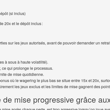
pôt (si inclus)
 20x et le dépôt inclus :
ties sur les jeux autorisés, avant de pouvoir demander un retrai
s à sous à haute volatilité).
, ce qui prolonge le processus.
mite de mise quotidienne.
us où le wagering le plus bas se situe entre 15x et 20x, surtou
lairement les jeux exclus et les limites de mise gagnent des poi
ie de mise progressive grâce au
la mise après chaque perte, est trop agressive lorsqu’on joue av