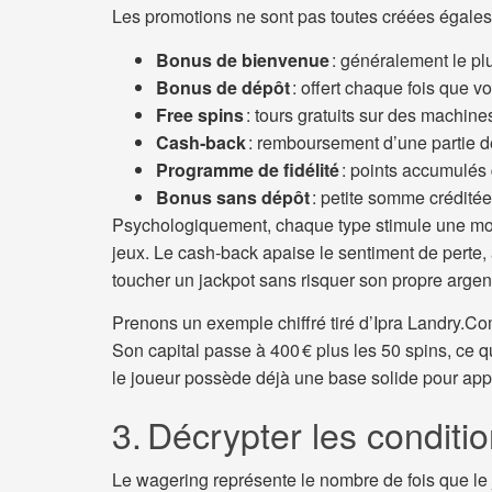
Les promotions ne sont pas toutes créées égales.
Bonus de bienvenue
: généralement le plu
Bonus de dépôt
: offert chaque fois que 
Free spins
: tours gratuits sur des machin
Cash‑back
: remboursement d’une partie d
Programme de fidélité
: points accumulés 
Bonus sans dépôt
: petite somme créditée 
Psychologiquement, chaque type stimule une motiv
jeux. Le cash‑back apaise le sentiment de perte, a
toucher un jackpot sans risquer son propre argen
Prenons un exemple chiffré tiré d’Ipra Landry.Co
Son capital passe à 400 € plus les 50 spins, ce 
le joueur possède déjà une base solide pour appl
3. Décrypter les conditi
Le wagering représente le nombre de fois que le j