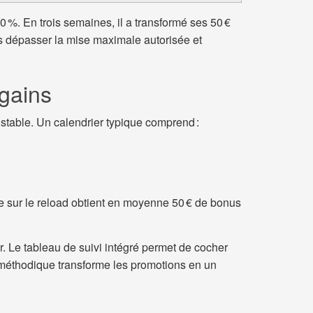
 %. En trois semaines, il a transformé ses 50 €
ais dépasser la mise maximale autorisée et
 gains
stable. Un calendrier typique comprend :
ne sur le reload obtient en moyenne 50 € de bonus
er. Le tableau de suivi intégré permet de cocher
he méthodique transforme les promotions en un