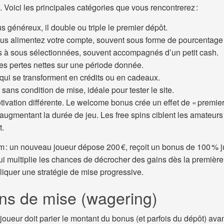
 Voici les principales catégories que vous rencontrerez :
s généreux, il double ou triple le premier dépôt.
vous alimentez votre compte, souvent sous forme de pourcentage 
es à sous sélectionnées, souvent accompagnés d’un petit cash.
es pertes nettes sur une période donnée.
qui se transforment en crédits ou en cadeaux.
sans condition de mise, idéale pour tester le site.
ation différente. Le welcome bonus crée un effet de « premier pa
ugmentant la durée de jeu. Les free spins ciblent les amateurs de
t.
m : un nouveau joueur dépose 200 €, reçoit un bonus de 100 % ju
qui multiplie les chances de décrocher des gains dès la premièr
iquer une stratégie de mise progressive.
ons de mise (wagering)
oueur doit parier le montant du bonus (et parfois du dépôt) avan