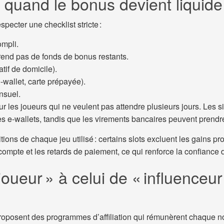
 : quand le bonus devient liquide
ecter une checklist stricte :
ompli.
rend pas de fonds de bonus restants.
atif de domicile).
wallet, carte prépayée).
ensuel.
pour les joueurs qui ne veulent pas attendre plusieurs jours. Les 
s e‑wallets, tandis que les virements bancaires peuvent prendre
ions de chaque jeu utilisé : certains slots excluent les gains p
compte et les retards de paiement, ce qui renforce la confiance d
joueur » à celui de « influenceu
roposent des programmes d’affiliation qui rémunèrent chaque 