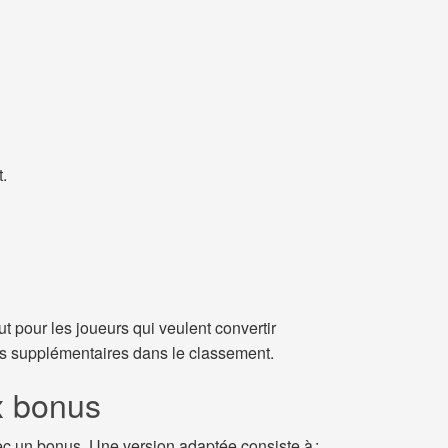
t.
t pour les joueurs qui veulent convertir
nts supplémentaires dans le classement.
x bonus
ec un bonus. Une version adaptée consiste à :