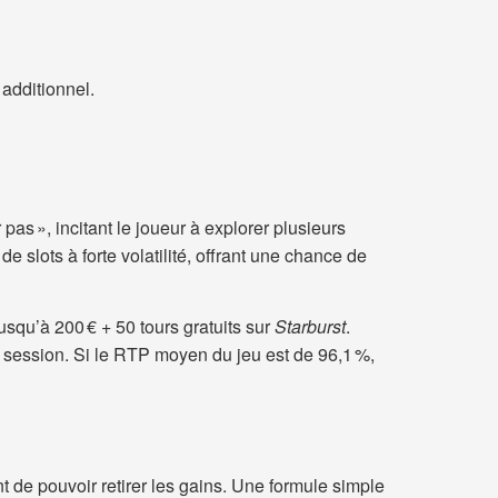
additionnel.
s », incitant le joueur à explorer plusieurs
 slots à forte volatilité, offrant une chance de
squ’à 200 € + 50 tours gratuits sur
Starburst
.
e session. Si le RTP moyen du jeu est de 96,1 %,
t de pouvoir retirer les gains. Une formule simple