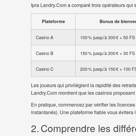
Ipra Landry.Com a comparé trois opérateurs qui se
Plateforme
Bonus de bienve
Casino A
100 % jusqu’à 300 € + 50 FS
Casino B
150 % jusqu’à 200 € + 30 FS
Casino C
200 % jusqu’à 150 € + 100 F
Les joueurs qui privilégient la rapidité des retra
Landry.Com montrent que les casinos proposant un
En pratique, commencez par vérifier les licences 
instantanés). Une plateforme fiable vous évitera l
2. Comprendre les différ