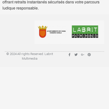
offrant retraits instantanés sécurisés dans votre parcours
ludique responsable.
© 2024 All rights Reserved. Labrit
Multimedia