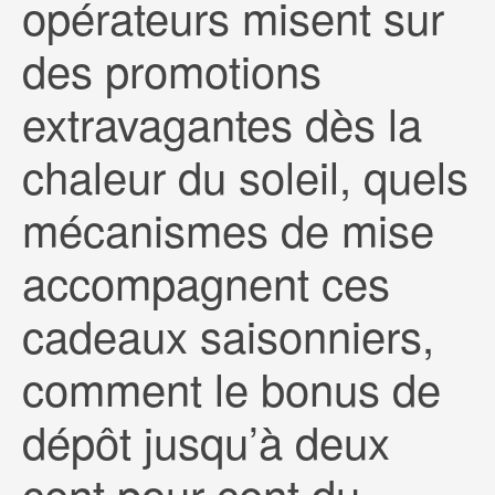
opérateurs misent sur
des promotions
extravagantes dès la
chaleur du soleil, quels
mécanismes de mise
accompagnent ces
cadeaux saisonniers,
comment le bonus de
dépôt jusqu’à deux
cent pour cent du