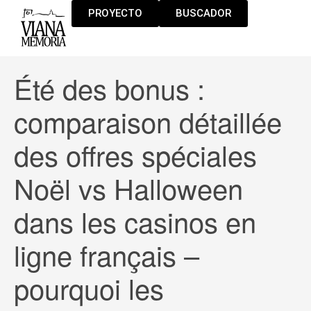
PROYECTO
BUSCADOR
Été des bonus :
comparaison détaillée
des offres spéciales
Noël vs Halloween
dans les casinos en
ligne français –
pourquoi les