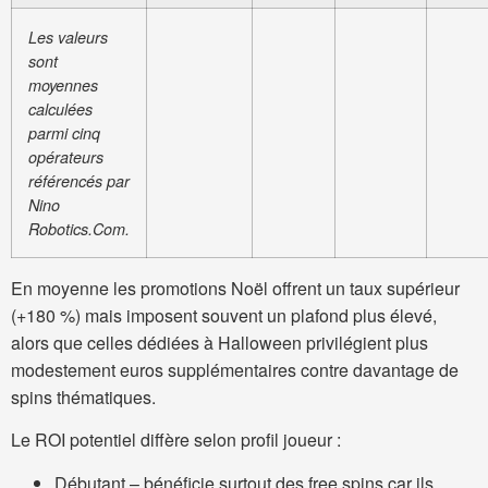
Les valeurs
sont
moyennes
calculées
parmi cinq
opérateurs
référencés par
Nino
Robotics.Com.
En moyenne les promotions Noël offrent un taux supérieur
(+180 %) mais imposent souvent un plafond plus élevé,
alors que celles dédiées à Halloween privilégient plus
modestement euros supplémentaires contre davantage de
spins thématiques.
Le ROI potentiel diffère selon profil joueur :
Débutant – bénéficie surtout des free spins car ils