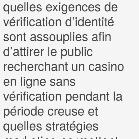
quelles exigences de
vérification d’identité
sont assouplies afin
d’attirer le public
recherchant un casino
en ligne sans
vérification pendant la
période creuse et
quelles stratégies