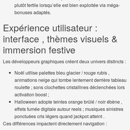
plutôt fertile lorsqu’elle est bien exploitée via méga‐
bonuses adaptés.
Expérience utilisateur :
interface , thèmes visuels &
immersion festive
Les développeurs graphiques créent deux univers distincts :
Noël utilise palettes bleu glacier / rouge rubis ,
animations neige qui tombe lentement derrière tableau
roulette ; sons clochettes cristallines déclenchées lors
activation boost ;
Halloween adopte teintes orange brûlé / noir ébène ,
effets fumée digitale autour reels ; musiques sinistres
ponctuées cris légers quand jackpot atteint .
Ces différences impactent directement navigation :