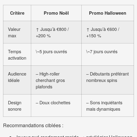
Critère
Promo Noël
Promo Halloween
Valeur
↑ Jusqu’à €800 /
↑ Jusqu’à €600 /
max
+200 %
+150 %
Temps
\~5 jours ouvrés
\~7 jours ouvrés
activation
Audience
– High‑roller
– Débutants préférant
idéale
cherchant gros
nombreux spins
plafonds
Design
– Doux clochettes
– Sons inquiétants
sonore
mais dynamiques
Recommandations ciblées :