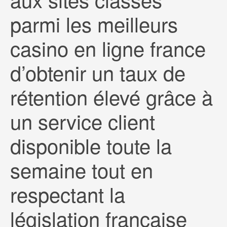
parmi les meilleurs
casino en ligne france
d’obtenir un taux de
rétention élevé grâce à
un service client
disponible toute la
semaine tout en
respectant la
législation française