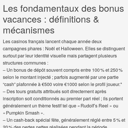
Les fondamentaux des bonus
vacances : définitions &
mécanismes
Les casinos français lancent chaque année deux
campagnes phares : Noël et Halloween. Elles se distinguent
surtout par leur identité visuelle mais partagent plusieurs
structures communes :
– Un bonus de dépôt souvent compris entre 100 % et 250 %
selon le montant injecté ; parfois augmenté par une partie
“cash” plafonnée à €500 voire €1000 selon le profil joueur.*
– Des tours gratuits attribués soit directement après
inscription soit conditionnés au premier pari réel ; ils portent
généralement un thème festif tel que « Rudolf’s Reel » ou
« Pumpkin Smash ».
– Un cash‑back spécial fête, généralement réglé entre 5 % et
20 % des pertes nettes réalisées pendant la période