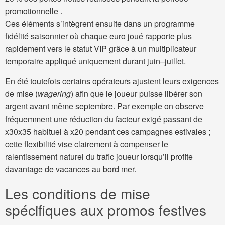
promotionnelle .
Ces éléments s’intègrent ensuite dans un programme
fidélité saisonnier où chaque euro joué rapporte plus
rapidement vers le statut VIP grâce à un multiplicateur
temporaire appliqué uniquement durant juin–juillet.
En été toutefois certains opérateurs ajustent leurs exigences
de mise (
wagering
) afin que le joueur puisse libérer son
argent avant même septembre. Par exemple on observe
fréquemment une réduction du facteur exigé passant de
x30x35 habituel à x20 pendant ces campagnes estivales ;
cette flexibilité vise clairement à compenser le
ralentissement naturel du trafic joueur lorsqu’il profite
davantage de vacances au bord mer.
Les conditions de mise
spécifiques aux promos festives