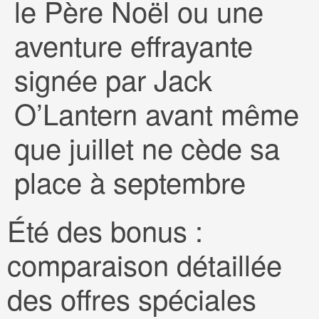
le Père Noël ou une
aventure effrayante
signée par Jack
O’Lantern avant même
que juillet ne cède sa
place à septembre
Été des bonus :
comparaison détaillée
des offres spéciales