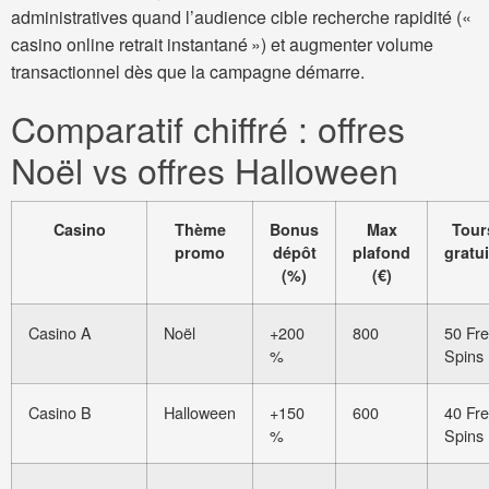
administratives quand l’audience cible recherche rapidité («
casino online retrait instantané ») et augmenter volume
transactionnel dès que la campagne démarre.
Comparatif chiffré : offres
Noël vs offres Halloween
Casino
Thème
Bonus
Max
Tour
promo
dépôt
plafond
gratui
(%)
(€)
Casino A
Noël
+200
800
50 Fr
%
Spins
Casino B
Halloween
+150
600
40 Fr
%
Spins