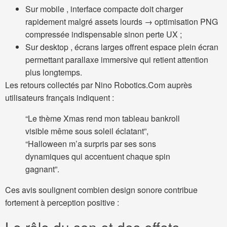
Sur mobile , interface compacte doit charger
rapidement malgré assets lourds → optimisation PNG
compressée indispensable sinon perte UX ;
Sur desktop , écrans larges offrent espace plein écran
permettant parallaxe immersive qui retient attention
plus longtemps.
Les retours collectés par Nino Robotics.Com auprès
utilisateurs français indiquent :
“Le thème Xmas rend mon tableau bankroll
visible même sous soleil éclatant”,
“Halloween m’a surpris par ses sons
dynamiques qui accentuent chaque spin
gagnant”.
Ces avis soulignent combien design sonore contribue
fortement à perception positive :
Le rôle du son et des effets