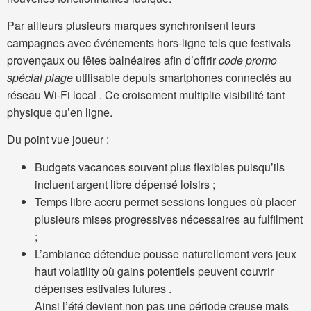
Par ailleurs plusieurs marques synchronisent leurs
campagnes avec événements hors‑ligne tels que festivals
provençaux ou fêtes balnéaires afin d’offrir
code promo
spécial plage
utilisable depuis smartphones connectés au
réseau Wi-Fi local . Ce croisement multiplie visibilité tant
physique qu’en ligne.
Du point vue joueur :
Budgets vacances souvent plus flexibles puisqu’ils
incluent argent libre dépensé loisirs ;
Temps libre accru permet sessions longues où placer
plusieurs mises progressives nécessaires au fulfilment
;
L’ambiance détendue pousse naturellement vers jeux
haut volatility où gains potentiels peuvent couvrir
dépenses estivales futures .
Ainsi l’été devient non pas une période creuse mais