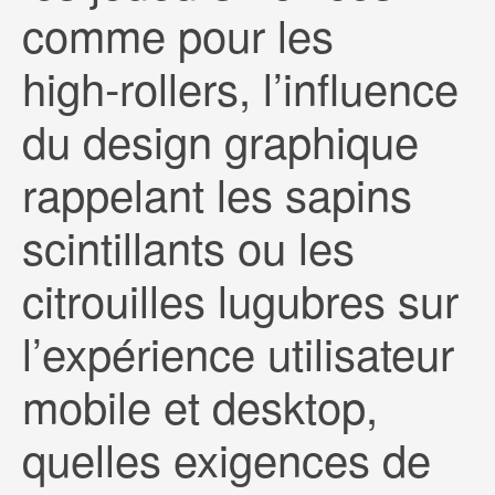
comme pour les
high‑rollers, l’influence
du design graphique
rappelant les sapins
scintillants ou les
citrouilles lugubres sur
l’expérience utilisateur
mobile et desktop,
quelles exigences de