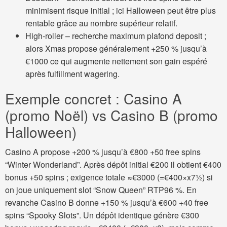
minimisent risque initial ; ici Halloween peut être plus
rentable grâce au nombre supérieur relatif.
High‑roller – recherche maximum plafond deposit ;
alors Xmas propose généralement +250 % jusqu’à
€1000 ce qui augmente nettement son gain espéré
après fulfillment wagering.
Exemple concret : Casino A
(promo Noël) vs Casino B (promo
Halloween)
Casino A propose +200 % jusqu’à €800 +50 free spins
“Winter Wonderland”. Après dépôt initial €200 il obtient €400
bonus +50 spins ; exigence totale ≈€3000 (=€400×x7½) si
on joue uniquement slot “Snow Queen” RTP96 %. En
revanche Casino B donne +150 % jusqu’à €600 +40 free
spins “Spooky Slots”. Un dépôt identique génère €300