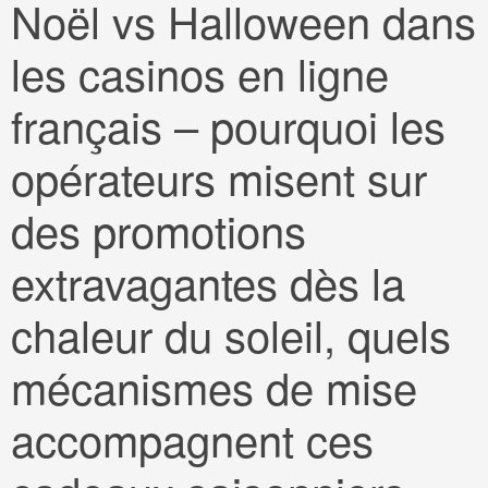
Noël vs Halloween dans
les casinos en ligne
français – pourquoi les
opérateurs misent sur
des promotions
extravagantes dès la
chaleur du soleil, quels
mécanismes de mise
accompagnent ces