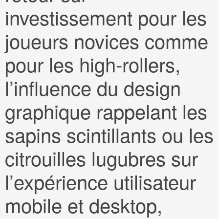
investissement pour les
joueurs novices comme
pour les high‑rollers,
l’influence du design
graphique rappelant les
sapins scintillants ou les
citrouilles lugubres sur
l’expérience utilisateur
mobile et desktop,