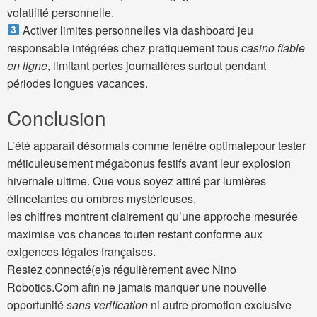
volatilité personnelle.
Activer limites personnelles via dashboard jeu
responsable intégrées chez pratiquement tous
casino fiable
en ligne
, limitant pertes journalières surtout pendant
périodes longues vacances.
Conclusion
L’été apparaît désormais comme fenêtre optimalepour tester
méticuleusement méga­bonus festifs avant leur explosion
hivernale ultime. Que vous soyez attiré par lumières
étincelantes ou ombres mystérieuses,
les chiffres montrent clairement qu’une approche mesurée
maximise vos chances touten restant conforme aux
exigences légales françaises.
Restez connecté(e)s régulièrement avec Nino
Robotics.Com afin ne jamais manquer une nouvelle
opportunité
sans verification
ni autre promotion exclusive