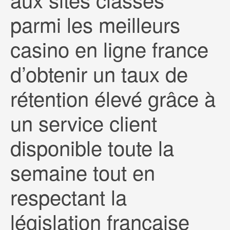
parmi les meilleurs
casino en ligne france
d’obtenir un taux de
rétention élevé grâce à
un service client
disponible toute la
semaine tout en
respectant la
législation française