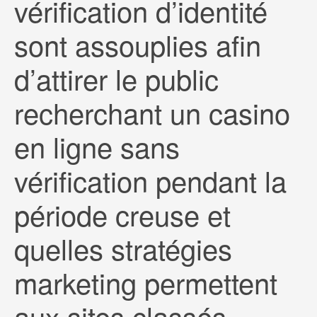
vérification d’identité
sont assouplies afin
d’attirer le public
recherchant un casino
en ligne sans
vérification pendant la
période creuse et
quelles stratégies
marketing permettent
aux sites classés