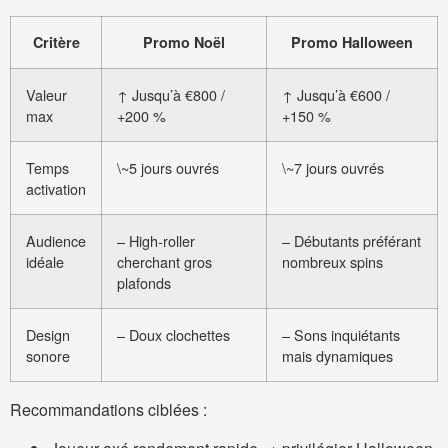
Critère
Promo Noël
Promo Halloween
Valeur
↑ Jusqu’à €800 /
↑ Jusqu’à €600 /
max
+200 %
+150 %
Temps
\~5 jours ouvrés
\~7 jours ouvrés
activation
Audience
– High‑roller
– Débutants préférant
idéale
cherchant gros
nombreux spins
plafonds
Design
– Doux clochettes
– Sons inquiétants
sonore
mais dynamiques
Recommandations ciblées :