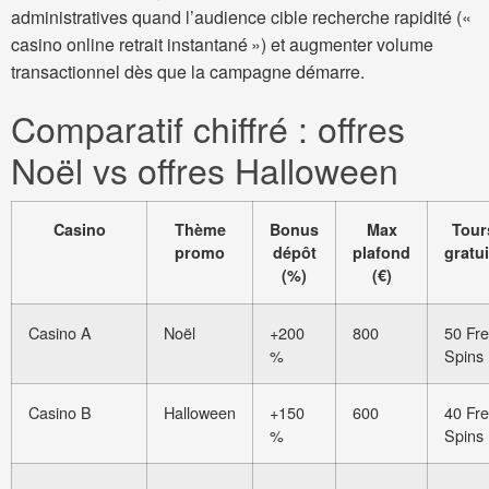
administratives quand l’audience cible recherche rapidité («
casino online retrait instantané ») et augmenter volume
transactionnel dès que la campagne démarre.
Comparatif chiffré : offres
Noël vs offres Halloween
Casino
Thème
Bonus
Max
Tour
promo
dépôt
plafond
gratui
(%)
(€)
Casino A
Noël
+200
800
50 Fr
%
Spins
Casino B
Halloween
+150
600
40 Fr
%
Spins