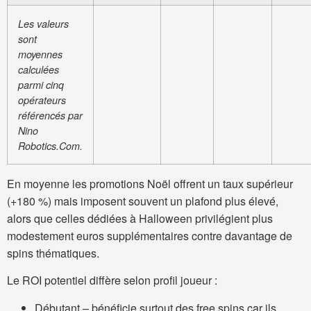
Les valeurs
sont
moyennes
calculées
parmi cinq
opérateurs
référencés par
Nino
Robotics.Com.
En moyenne les promotions Noël offrent un taux supérieur
(+180 %) mais imposent souvent un plafond plus élevé,
alors que celles dédiées à Halloween privilégient plus
modestement euros supplémentaires contre davantage de
spins thématiques.
Le ROI potentiel diffère selon profil joueur :
Débutant – bénéficie surtout des free spins car ils