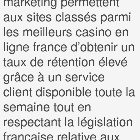
marketing permettent
aux sites classés parmi
les meilleurs casino en
ligne france d’obtenir un
taux de rétention élevé
grâce à un service
client disponible toute la
semaine tout en
respectant la législation
française relative aux