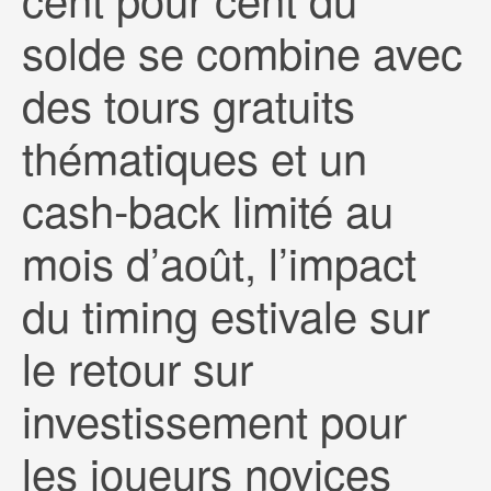
solde se combine avec
des tours gratuits
thématiques et un
cash‑back limité au
mois d’août, l’impact
du timing estivale sur
le retour sur
investissement pour
les joueurs novices