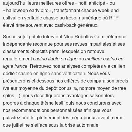
aujourd’hui leurs meilleures offres « noël anticipé » ou
« halloween early bird », transformant chaque week‑end
estival en véritable chasse au trésor numérique où RTP
élevé rime souvent avec cash‑back généreux.
Sur ce sujet pointu intervient Nino Robotics.Com, référence
indépendante reconnue pour ses revues impartiales et ses
classements objectifs parmi lesquels on retrouve
régulièrement
casino fiable en ligne
ou
meilleur casino en
ligne france
. Retrouvez nos analyses complètes via ce lien
dédié :
casino en ligne sans vérification
. Nous vous
présenterons ci‑dessous nos critères de comparaison précis
(valeur moyenne du dépôt bonus %, nombre moyen de free
spins…), nous décortiquerons avantages saisonniers
propres à chaque thème festif puis nous conclurons avec
nos recommandations personnalisées afin que vous
puissiez profiter pleinement des méga‑bonus avant même
que juillet ne s’efface sous la brise automnale.