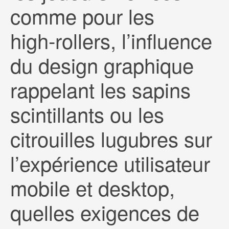
comme pour les
high‑rollers, l’influence
du design graphique
rappelant les sapins
scintillants ou les
citrouilles lugubres sur
l’expérience utilisateur
mobile et desktop,
quelles exigences de