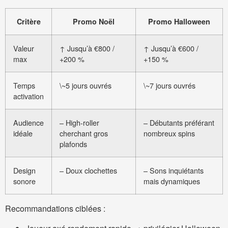
Critère
Promo Noël
Promo Halloween
Valeur
↑ Jusqu’à €800 /
↑ Jusqu’à €600 /
max
+200 %
+150 %
Temps
\~5 jours ouvrés
\~7 jours ouvrés
activation
Audience
– High‑roller
– Débutants préférant
idéale
cherchant gros
nombreux spins
plafonds
Design
– Doux clochettes
– Sons inquiétants
sonore
mais dynamiques
Recommandations ciblées :