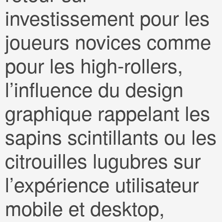
investissement pour les
joueurs novices comme
pour les high‑rollers,
l’influence du design
graphique rappelant les
sapins scintillants ou les
citrouilles lugubres sur
l’expérience utilisateur
mobile et desktop,