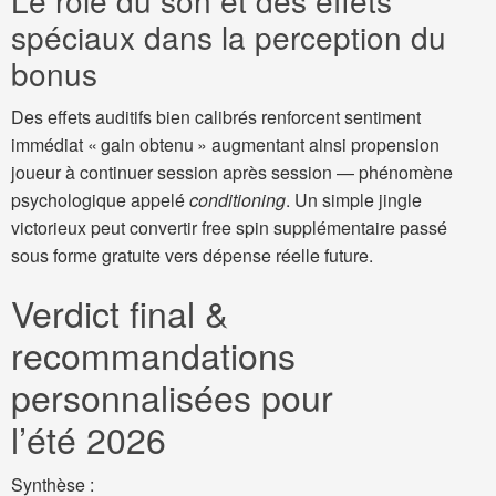
spéciaux dans la perception du
bonus
Des effets auditifs bien calibrés renforcent sentiment
immédiat « gain obtenu » augmentant ainsi propension
joueur à continuer session après session — phénomène
psychologique appelé
conditioning
. Un simple jingle
victorieux peut convertir free spin supplémentaire passé
sous forme gratuite vers dépense réelle future.
Verdict final &
recommandations
personnalisées pour
l’été 2026
Synthèse :