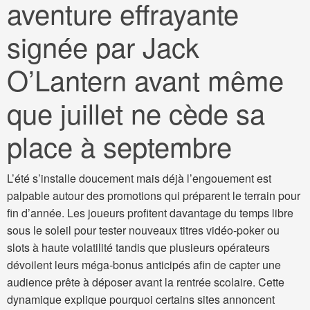
aventure effrayante
signée par Jack
O’Lantern avant même
que juillet ne cède sa
place à septembre
L’été s’installe doucement mais déjà l’engouement est
palpable autour des promotions qui préparent le terrain pour
fin d’année. Les joueurs profitent davantage du temps libre
sous le soleil pour tester nouveaux titres vidéo‑poker ou
slots à haute volatilité tandis que plusieurs opérateurs
dévoilent leurs méga‑bonus anticipés afin de capter une
audience prête à déposer avant la rentrée scolaire. Cette
dynamique explique pourquoi certains sites annoncent