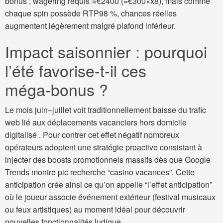
bonus ; wagering requis ≈€2400 (=€300×x8), mais comme
chaque spin possède RTP98 %, chances réelles
augmentent légèrement malgré plafond inférieur.
Impact saisonnier : pourquoi
l’été favorise-t-il ces
méga‑bonus ?
Le mois juin–juillet voit traditionnellement baisse du trafic
web lié aux déplacements vacanciers hors domicile
digitalisé . Pour contrer cet effet négatif nombreux
opérateurs adoptent une stratégie proactive consistant à
injecter des boosts promotionnels massifs dès que Google
Trends montre pic recherche “casino vacances”. Cette
anticipation crée ainsi ce qu’on appelle “l’effet anticipation”
où le joueur associe événement extérieur (festival musicaux
ou feux artistiques) au moment idéal pour découvrir
nouvelles fonctionnalités ludique.