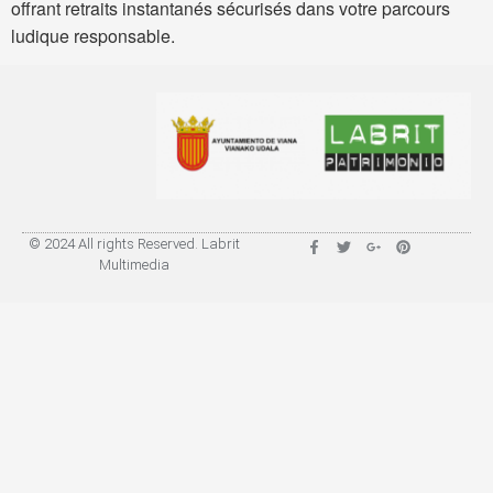
offrant retraits instantanés sécurisés dans votre parcours
ludique responsable.
© 2024 All rights Reserved. Labrit
Multimedia