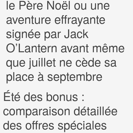
le Père Noël ou une
aventure effrayante
signée par Jack
O’Lantern avant même
que juillet ne cède sa
place à septembre
Été des bonus :
comparaison détaillée
des offres spéciales