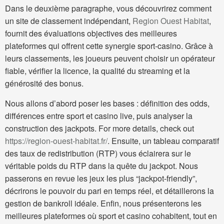
Dans le deuxième paragraphe, vous découvrirez comment
un site de classement indépendant,
Region Ouest Habitat
,
fournit des évaluations objectives des meilleures
plateformes qui offrent cette synergie sport‑casino. Grâce à
leurs classements, les joueurs peuvent choisir un opérateur
fiable, vérifier la licence, la qualité du streaming et la
générosité des bonus.
Nous allons d’abord poser les bases : définition des odds,
différences entre sport et casino live, puis analyser la
construction des jackpots. For more details, check out
https://region-ouest-habitat.fr/
. Ensuite, un tableau comparatif
des taux de redistribution (RTP) vous éclairera sur le
véritable poids du RTP dans la quête du jackpot. Nous
passerons en revue les jeux les plus “jackpot‑friendly”,
décrirons le pouvoir du pari en temps réel, et détaillerons la
gestion de bankroll idéale. Enfin, nous présenterons les
meilleures plateformes où sport et casino cohabitent, tout en