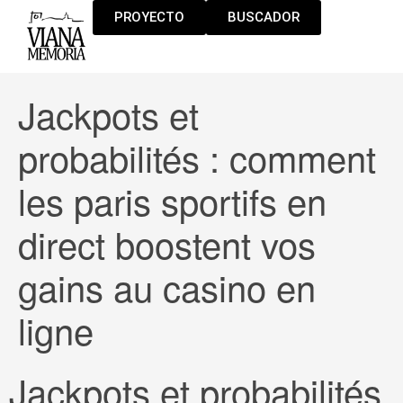
PROYECTO
BUSCADOR
Jackpots et
probabilités : comment
les paris sportifs en
direct boostent vos
gains au casino en
ligne
Jackpots et probabilités