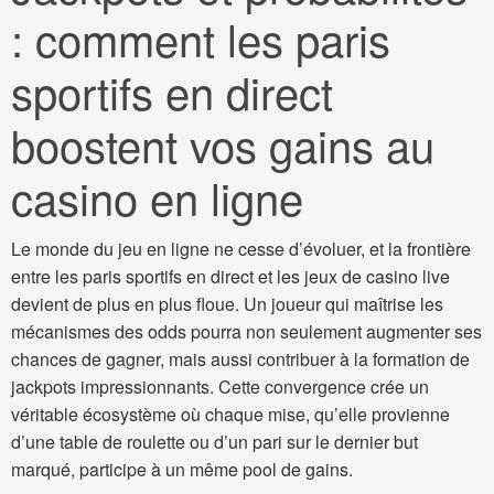
: comment les paris
sportifs en direct
boostent vos gains au
casino en ligne
Le monde du jeu en ligne ne cesse d’évoluer, et la frontière
entre les paris sportifs en direct et les jeux de casino live
devient de plus en plus floue. Un joueur qui maîtrise les
mécanismes des odds pourra non seulement augmenter ses
chances de gagner, mais aussi contribuer à la formation de
jackpots impressionnants. Cette convergence crée un
véritable écosystème où chaque mise, qu’elle provienne
d’une table de roulette ou d’un pari sur le dernier but
marqué, participe à un même pool de gains.