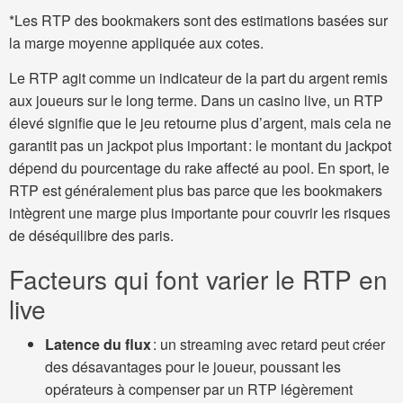
*Les RTP des bookmakers sont des estimations basées sur
la marge moyenne appliquée aux cotes.
Le RTP agit comme un indicateur de la part du argent remis
aux joueurs sur le long terme. Dans un casino live, un RTP
élevé signifie que le jeu retourne plus d’argent, mais cela ne
garantit pas un jackpot plus important : le montant du jackpot
dépend du pourcentage du rake affecté au pool. En sport, le
RTP est généralement plus bas parce que les bookmakers
intègrent une marge plus importante pour couvrir les risques
de déséquilibre des paris.
Facteurs qui font varier le RTP en
live
Latence du flux
: un streaming avec retard peut créer
des désavantages pour le joueur, poussant les
opérateurs à compenser par un RTP légèrement