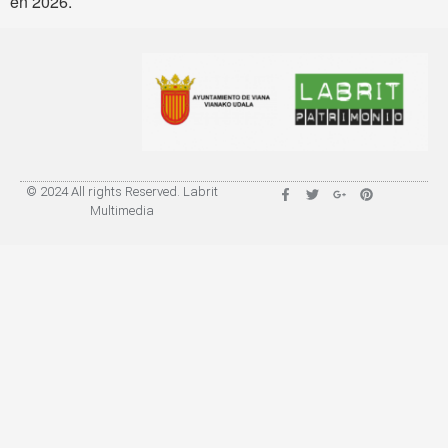
en 2026.
© 2024 All rights Reserved. Labrit
Multimedia