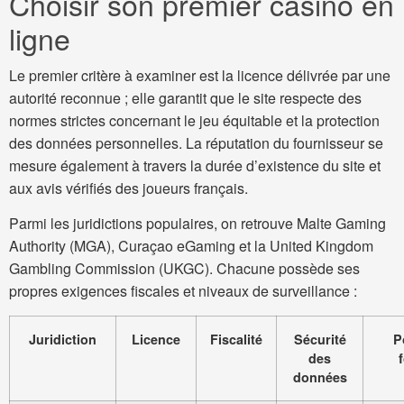
Choisir son premier casino en
ligne
Le premier critère à examiner est la licence délivrée par une
autorité reconnue ; elle garantit que le site respecte des
normes strictes concernant le jeu équitable et la protection
des données personnelles. La réputation du fournisseur se
mesure également à travers la durée d’existence du site et
aux avis vérifiés des joueurs français.
Parmi les juridictions populaires, on retrouve Malte Gaming
Authority (MGA), Curaçao eGaming et la United Kingdom
Gambling Commission (UKGC). Chacune possède ses
propres exigences fiscales et niveaux de surveillance :
Juridiction
Licence
Fiscalité
Sécurité
P
des
données