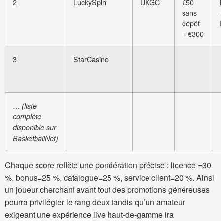
2
LuckySpin
UKGC
€50
sans
dépôt
+ €300
3
StarCasino
…
(liste
complète
disponible sur
BasketballNet)
Chaque score reflète une pondération précise : licence =30
%, bonus=25 %, catalogue=25 %, service client=20 %. Ainsi
un joueur cherchant avant tout des promotions généreuses
pourra privilégier le rang deux tandis qu’un amateur
exigeant une expérience live haut‑de‑gamme ira