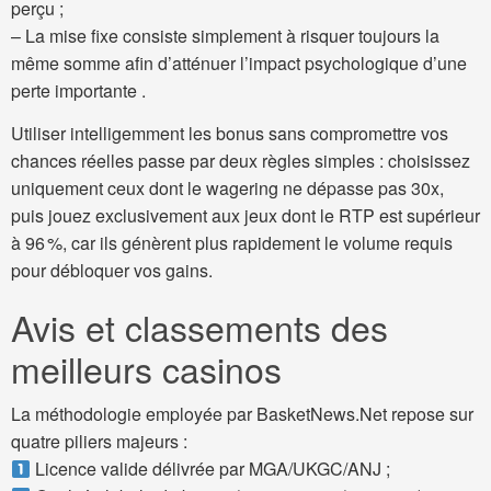
perçu ;
– La mise fixe consiste simplement à risquer toujours la
même somme afin d’atténuer l’impact psychologique d’une
perte importante .
Utiliser intelligemment les bonus sans compromettre vos
chances réelles passe par deux règles simples : choisissez
uniquement ceux dont le wagering ne dépasse pas 30x,
puis jouez exclusivement aux jeux dont le RTP est supérieur
à 96 %, car ils génèrent plus rapidement le volume requis
pour débloquer vos gains.
Avis et classements des
meilleurs casinos
La méthodologie employée par BasketNews.Net repose sur
quatre piliers majeurs :
Licence valide délivrée par MGA/UKGC/ANJ ;