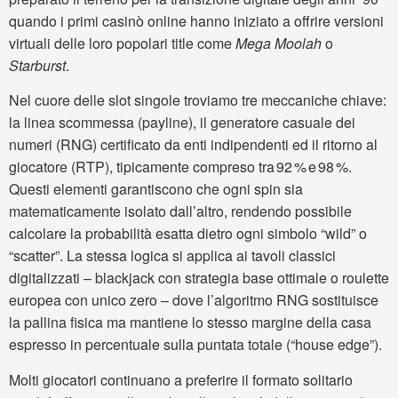
quando i primi casinò online hanno iniziato a offrire versioni
virtuali delle loro popolari title come
Mega Moolah
o
Starburst
.
Nel cuore delle slot singole troviamo tre meccaniche chiave:
la linea scommessa (payline), il generatore casuale dei
numeri (RNG) certificato da enti indipendenti ed il ritorno al
giocatore (RTP), tipicamente compreso tra 92 % e 98 %.
Questi elementi garantiscono che ogni spin sia
matematicamente isolato dall’altro, rendendo possibile
calcolare la probabilità esatta dietro ogni simbolo “wild” o
“scatter”. La stessa logica si applica ai tavoli classici
digitalizzati – blackjack con strategia base ottimale o roulette
europea con unico zero – dove l’algoritmo RNG sostituisce
la pallina fisica ma mantiene lo stesso margine della casa
espresso in percentuale sulla puntata totale (“house edge”).
Molti giocatori continuano a preferire il formato solitario