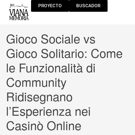
PROYECTO
BUSCADOR
Gioco Sociale vs
Gioco Solitario: Come
le Funzionalità di
Community
Ridisegnano
l’Esperienza nei
Casinò Online