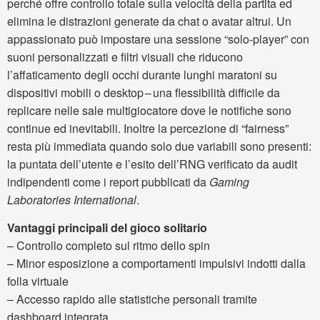
perché offre controllo totale sulla velocità della partita ed
elimina le distrazioni generate da chat o avatar altrui. Un
appassionato può impostare una sessione “solo‑player” con
suoni personalizzati e filtri visuali che riducono
l’affaticamento degli occhi durante lunghi maratoni su
dispositivi mobili o desktop – una flessibilità difficile da
replicare nelle sale multigiocatore dove le notifiche sono
continue ed inevitabili. Inoltre la percezione di “fairness”
resta più immediata quando solo due variabili sono presenti:
la puntata dell’utente e l’esito dell’RNG verificato da audit
indipendenti come i report pubblicati da
Gaming
Laboratories International
.
Vantaggi principali del gioco solitario
– Controllo completo sul ritmo dello spin
– Minor esposizione a comportamenti impulsivi indotti dalla
folla virtuale
– Accesso rapido alle statistiche personali tramite
dashboard integrata