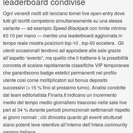
leaderboard condivise
Ogni venerdì molti siti lanciano tornei live open‑entry dove
tutti gli iscritti competono simultaneamente su una stessa
variante — ad esempio
Speed Blackjack
con limite minimo
€0·10 per mano — mentre una leaderboard aggiornata in
tempo reale mostra posizioni top‑10 , top‑50 eccetera . Gli
utenti occasionali tendono ad approdare alle sale grazie
all’aspetto “evento”, ma quello che li trattiene è la possibilità
concreta di scalare rapidamente classifiche VIP temporanee
che garantiscono badge estetici permanenti nel profilo
utente così come moltiplicatori sui bonus deposito
successivi (+ 15 % fino al prossimo turno). Analisi condotte
dal team editorialista Finaria.It indicano un incremento
medio del tempo medio giornaliero trascorso nelle sale live
pari al 34 % durante periodi promozionali settimanali rispetto
ai giorni normali ; ciò dimostra quanto gli eventi strutturati
siano potenti leve retentive all’interno dell’intera community
gaming italiana .