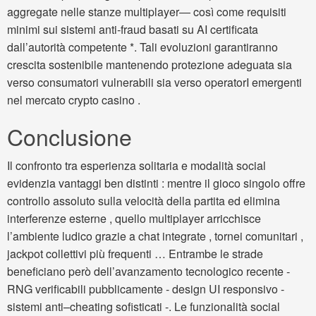
aggregate nelle stanze multiplayer― così come requisiti
minimi sui sistemi anti‐fraud basati su AI certificata
dall’autorità competente *. Tali evoluzioni garantiranno
crescita sostenibile mantenendo protezione adeguata sia
verso consumatori vulnerabili sia verso operator​I emergenti
nel mercato crypto casino .
Conclusione
Il confronto tra esperienza solitaria e modalità social
evidenzia vantaggi ben distinti : mentre il gioco singolo offre
controllo assoluto sulla velocità della partita ed elimina
interferenze esterne , quello multiplayer arricchisce
l’ambiente ludico grazie a chat integrate , tornei comunitari ,
jackpot collettivi più frequenti … Entrambe le strade
beneficiano però dell’avanzamento tecnologico recente ‑
RNG verificabili pubblicamente ‑ design UI responsivo ‑
sistemi anti–cheating sofisticati -. Le funzionalità social