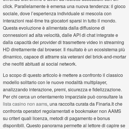
click. Parallelamente è emersa una nuova tendenza: il gioco
sociale, dove l’esperienza individuale si mescola con
interazioni real‑time tra giocatori sparsi in tutto il mondo.
Questa evoluzione è alimentata dalla diffusione di
connessioni ad alta velocità, dalle API di chat integrate e
dalla capacità dei provider di trasmettere video in streaming
HD direttamente dal browser. Il risultato è un ecosistema più
dinamico, capace di attrarre sia veterani del brick‑and‑mortar
che neofiti abituati ai social network.
Lo scopo di questo articolo è mettere a confronto il classico
modello solitario con le nuove modalità multiplayer,
analizzando interazione, premi, sicurezza e fidelizzazione.
Per chi cerca un orientamento imparziale può consultare la
lista casino non aams
, una raccolta curata da Finaria.It che
confronta operatori regolamentati e bookmaker non AAMS
su criteri quali licenza, metodi di pagamento e bonus
disponibili. Questo panorama permette al lettore di capire se