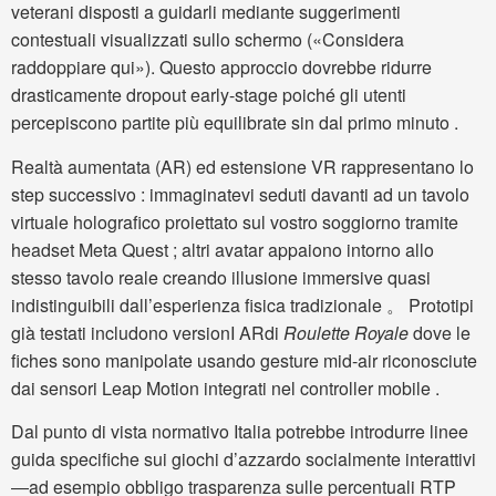
veterani disposti a guidarli mediante suggerimenti
contestuali visualizzati sullo schermo («Considera
raddoppiare qui»). Questo approccio dovrebbe ridurre
drasticamente dropout early-stage poiché gli utenti
percepiscono partite più equilibrate sin dal primo minuto .
Realtà aumentata (AR) ed estension​e VR rappresentano lo
step successivo : immaginatevi seduti davanti ad un tavolo
virtuale holografico proiettato sul vostro soggiorno tramite
headset Meta Quest ; altri avatar appaiono intorno allo
stesso tavolo reale creando illusion​e immersive quasi
indistinguibili dall’esperienza fisica tradizionale 。 Prototipi
già testati includono versionI AR­di
Roulette Royale
dove le
fiches sono manipolate usando gesture mid-air riconosciute
dai sensori Leap Motion integrati nel controller mobile .
Dal punto di vista normativo Italia potrebbe introdurre linee
guida specifiche sui giochi d’azzardo socialmente interattivi
―ad esempio obbligo trasparenza sulle percentuali RTP