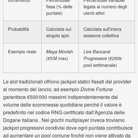
fissa (% delle
legata al numero degli
puntate)
utenti attivi
Probabilità
Calcolata sul
Calcolata sull’intera
singolo spin
sessione collettiva
Esempio reale
Mega Moolah
Live Baccarat
(€5 M max)
(€250k
Progressive
pool settimanale)
Le slot tradizionali offrono jackpot statici fissati dal provider
al momento del lancio; ad esempio
Divine Fortune
garantisce €500 000 massimi indipendentemente dal
volume delle scommesse quotidiane perché il valore è
predefinito nel codice RNG certificato dall’Agenzia delle
Dogane italiana . Nei giochi multiplayer invece troviamo
jackpot progressivi condivisi dove ogni puntata contribuisce
ad aumentare un pool comune finché non viene attivato da