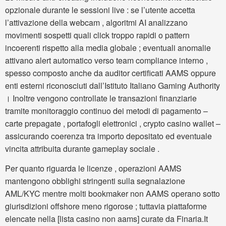
opzionale durante le sessioni live : se l’utente accetta
l’attivazione della webcam , algoritmi AI analizzano
movimenti sospetti quali click troppo rapidi o pattern
incoerenti rispetto alla media globale ; eventuali anomalie
attivano alert automatico verso team compliance interno ,
spesso composto anche da auditor certificati AAMS oppure
enti esterni riconosciuti dall’Istituto Italiano Gaming Authority
। Inoltre vengono controllate le transazioni finanziarie
tramite monitoraggio continuo dei metodi di pagamento –
carte prepagate , portafogli elettronici , crypto casino wallet –
assicurando coerenza tra importo depositato ed eventuale
vincita attribuita durante gameplay sociale .
Per quanto riguarda le licenze , operazioni AAMS
mantengono obblighi stringenti sulla segnalazione
AML/KYC mentre molti bookmaker non AAMS operano sotto
giurisdizioni offshore meno rigorose ; tuttavia piattaforme
elencate nella [lista casino non aams] curate da Finaria.It