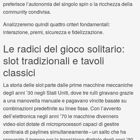
preferisce l’autonomia del singolo spin o la ricchezza della
community condivisa.
Analizzeremo quindi quattro criteri fondamentali:
interazione, premi, sicurezza e fidelizzazione.
Le radici del gioco solitario:
slot tradizionali e tavoli
classici
La storia delle slot parte dalle prime macchine meccaniche
degli anni ’30 negli Stati Uniti, dove tre rulli giravano grazie
a una manovella manuale e pagavano vincite basate su
combinazioni predefinite su linee fisse. Con l’avvento
dell’elettronica negli anni ’70 le macchine divennero
video‑slot dotate di microprocessori capaci di gestire
centinaia di paylines simultaneamente – un salto che ha
preparato il terreno per la transizione digitale degli anni ’90