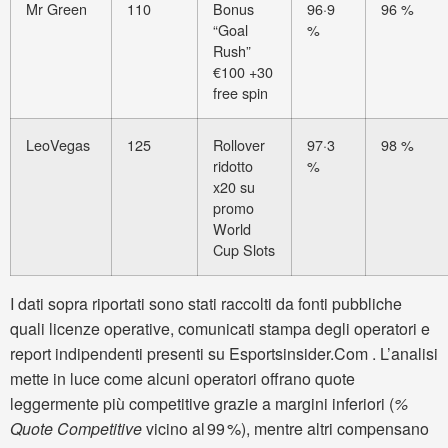
Mr Green
110
Bonus
96·9
96 %
“Goal
%
Rush”
€100 +30
free spin
LeoVegas
125
Rollover
97·3
98 %
ridotto
%
x20 su
promo
World
Cup Slots
I dati sopra riportati sono stati raccolti da fonti pubbliche
quali licenze operative, comunicati stampa degli operatori e
report indipendenti presenti su Esportsinsider.Com . L’analisi
mette in luce come alcuni operatori offrano quote
leggermente più competitive grazie a margini inferiori (
%
Quote Competitive
vicino al 99 %), mentre altri compensano