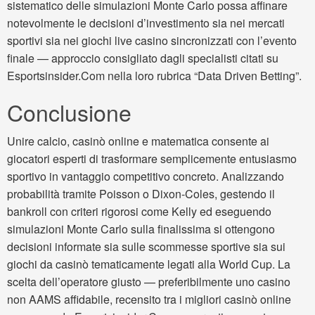
sistematico delle simulazioni Monte Carlo possa affinare
notevolmente le decisioni d’investimento sia nei mercati
sportivi sia nei giochi live casino sincronizzati con l’evento
finale — approccio consigliato dagli specialisti citati su
Esportsinsider.Com nella loro rubrica “Data Driven Betting”.
Conclusione
Unire calcio, casinò online e matematica consente ai
giocatori esperti di trasformare semplicemente entusiasmo
sportivo in vantaggio competitivo concreto. Analizzando
probabilità tramite Poisson o Dixon‑Coles, gestendo il
bankroll con criteri rigorosi come Kelly ed eseguendo
simulazioni Monte Carlo sulla finalissima si ottengono
decisioni informate sia sulle scommesse sportive sia sui
giochi da casinò tematicamente legati alla World Cup. La
scelta dell’operatore giusto — preferibilmente uno casino
non AAMS affidabile, recensito tra i migliori casinò online