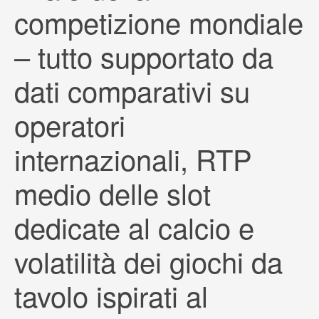
competizione mondiale
– tutto supportato da
dati comparativi su
operatori
internazionali, RTP
medio delle slot
dedicate al calcio e
volatilità dei giochi da
tavolo ispirati al