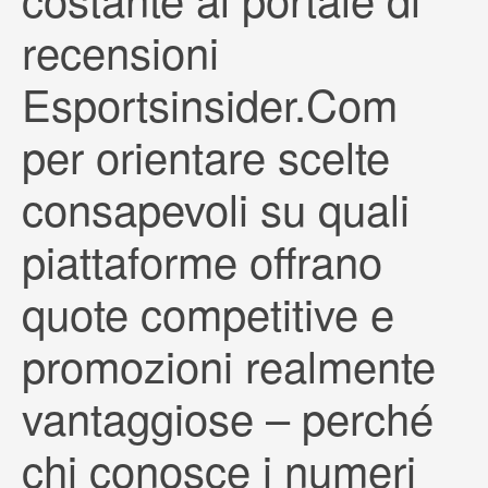
recensioni
Esportsinsider.Com
per orientare scelte
consapevoli su quali
piattaforme offrano
quote competitive e
promozioni realmente
vantaggiose – perché
chi conosce i numeri