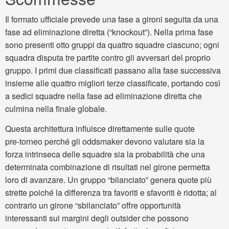
Il formato ufficiale prevede una fase a gironi seguita da una
fase ad eliminazione diretta (“knockout”). Nella prima fase
sono presenti otto gruppi da quattro squadre ciascuno; ogni
squadra disputa tre partite contro gli avversari del proprio
gruppo. I primi due classificati passano alla fase successiva
insieme alle quattro migliori terze classificate, portando così
a sedici squadre nella fase ad eliminazione diretta che
culmina nella finale globale.
Questa architettura influisce direttamente sulle quote
pre‑torneo perché gli oddsmaker devono valutare sia la
forza intrinseca delle squadre sia la probabilità che una
determinata combinazione di risultati nel girone permetta
loro di avanzare. Un gruppo “bilanciato” genera quote più
strette poiché la differenza tra favoriti e sfavoriti è ridotta; al
contrario un girone “sbilanciato” offre opportunità
interessanti sui margini degli outsider che possono