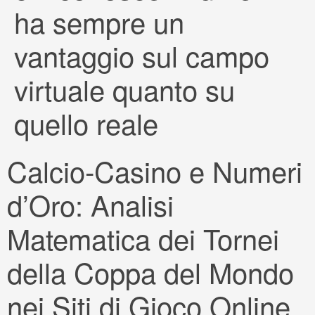
ha sempre un
vantaggio sul campo
virtuale quanto su
quello reale
Calcio‑Casino e Numeri
d’Oro: Analisi
Matematica dei Tornei
della Coppa del Mondo
nei Siti di Gioco Online