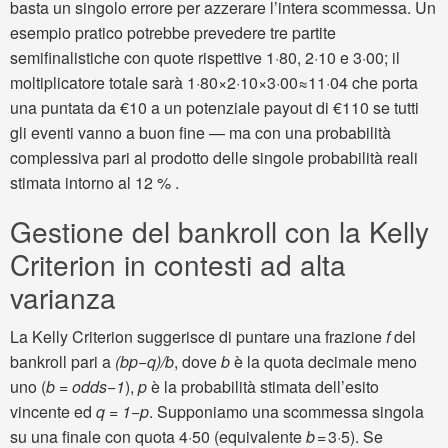
basta un singolo errore per azzerare l’intera scommessa. Un
esempio pratico potrebbe prevedere tre partite
semifinalistiche con quote rispettive 1·80, 2·10 e 3·00; il
moltiplicatore totale sarà 1·80×2·10×3·00≈11·04 che porta
una puntata da €10 a un potenziale payout di €110 se tutti
gli eventi vanno a buon fine — ma con una probabilità
complessiva pari al prodotto delle singole probabilità reali
stimata intorno al 12 % .
Gestione del bankroll con la Kelly
Criterion in contesti ad alta
varianza
La Kelly Criterion suggerisce di puntare una frazione
f
del
bankroll pari a
(bp−q)/b
, dove
b
è la quota decimale meno
uno (
b = odds−1
),
p
è la probabilità stimata dell’esito
vincente ed
q = 1−p
. Supponiamo una scommessa singola
su una finale con quota 4·50 (equivalente
b
= 3·5). Se