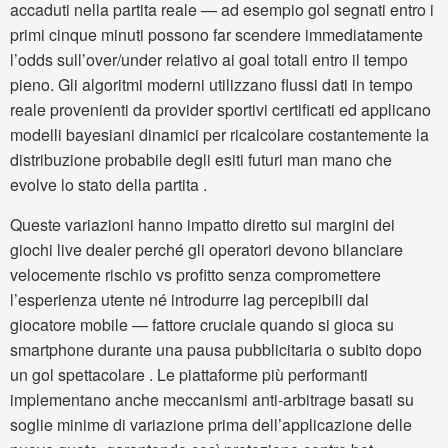
accaduti nella partita reale — ad esempio gol segnati entro i
primi cinque minuti possono far scendere immediatamente
l’odds sull’over/under relativo ai goal totali entro il tempo
pieno. Gli algoritmi moderni utilizzano flussi dati in tempo
reale provenienti da provider sportivi certificati ed applicano
modelli bayesiani dinamici per ricalcolare costantemente la
distribuzione probabile degli esiti futuri man mano che
evolve lo stato della partita .
Queste variazioni hanno impatto diretto sui margini dei
giochi live dealer perché gli operatori devono bilanciare
velocemente rischio vs profitto senza compromettere
l’esperienza utente né introdurre lag percepibili dal
giocatore mobile — fattore cruciale quando si gioca su
smartphone durante una pausa pubblicitaria o subito dopo
un gol spettacolare . Le piattaforme più performanti
implementano anche meccanismi anti‑arbitrage basati su
soglie minime di variazione prima dell’applicazione delle