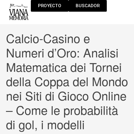
PROYECTO
BUSCADOR
Calcio‑Casino e
Numeri d’Oro: Analisi
Matematica dei Tornei
della Coppa del Mondo
nei Siti di Gioco Online
– Come le probabilità
di gol, i modelli