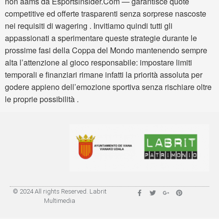
non aams da Esportsinsider.Com — garantisce quote
competitive ed offerte trasparenti senza sorprese nascoste
nei requisiti di wagering . Invitiamo quindi tutti gli
appassionati a sperimentare queste strategie durante le
prossime fasi della Coppa del Mondo mantenendo sempre
alta l’attenzione al gioco responsabile: impostare limiti
temporali e finanziari rimane infatti la priorità assoluta per
godere appieno dell’emozione sportiva senza rischiare oltre
le proprie possibilità .
© 2024 All rights Reserved. Labrit
Multimedia