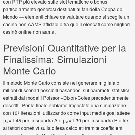
con RTP più elevato sulle slot tematiche o bonus
particolarmente generosi destinati ai fan della Coppa del
Mondo — elementi chiave da valutare quando si sceglie un
casino non AAMS affidabile tra quelli elencati come migliori
casinò online non aams .
Previsioni Quantitative per la
Finalissima: Simulazioni
Monte Carlo
Il metodo Monte Carlo consiste nel generare migliaia o
milioni di scenari possibili basandosi sui parametri statistici
estratti dai modelli Poisson–Dixon‑Coles precedentemente
descritti. Per la finale abbiamo impostato una simulazione
con 10⁶ iterazioni, utilizzando come input media goal attese
μ₁ = 1·45 per la squadra A e μ₂ = 1·30 per la squadra B oltre
ai fattori correttivi sulla difesa calcolati tramite coefficienti