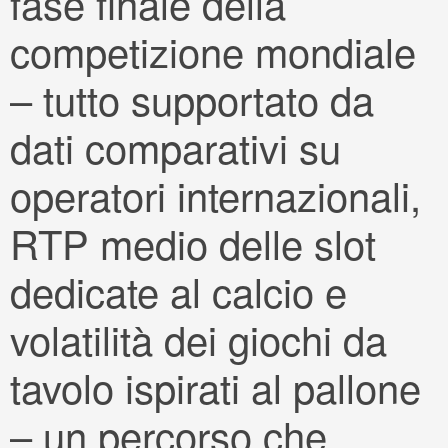
fase finale della
competizione mondiale
– tutto supportato da
dati comparativi su
operatori internazionali,
RTP medio delle slot
dedicate al calcio e
volatilità dei giochi da
tavolo ispirati al pallone
– un percorso che