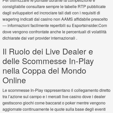
Per ottimizzare le puntate durante la competizione è
consigliabile consultare sempre le tabelle RTP pubblicate
dagli sviluppatori ed incrociare tali dati con i requisiti di
wagering indicati dal casino non AAMS affidabile prescelto
— informazioni facilmente reperibili su Esportsinsider.Com
dove vengono confrontate anche le percentuali di volatilità
dichiarate dai vari provider internazionali .
Il Ruolo dei Live Dealer e
delle Scommesse In‑Play
nella Coppa del Mondo
Online
Le scommesse In‑Play rappresentano il collegamento diretto
tra l’azione sul campo e i mercati live casino dove i dealer
gestiscono giochi come baccarat o poker mentre vengono
aggiornate continuamente le quote sulla base degli eventi