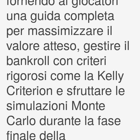
una guida completa
per massimizzare il
valore atteso, gestire il
bankroll con criteri
rigorosi come la Kelly
Criterion e sfruttare le
simulazioni Monte
Carlo durante la fase
finale della