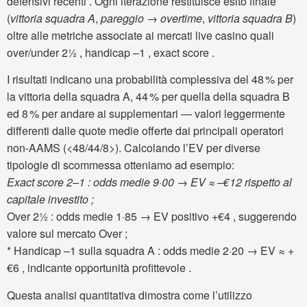
defensivi recenti . Ogni iterazione restituisce esito finale
(
vittoria squadra A
,
pareggio → overtime
,
vittoria squadra B
)
oltre alle metriche associate ai mercati live casino quali
over/under 2½ , handicap –1 , exact score .
I risultati indicano una probabilità complessiva del 48 % per
la vittoria della squadra A, 44 % per quella della squadra B
ed 8 % per andare ai supplementari — valori leggermente
differenti dalle quote medie offerte dai principali operatori
non‑AAMS (<48/44/8>). Calcolando l’EV per diverse
tipologie di scommessa otteniamo ad esempio:
Exact score 2–1 : odds medie 9·00 → EV ≈ –€12 rispetto al
capitale investito ;
Over 2½ : odds medie 1·85 → EV positivo +€4 , suggerendo
valore sul mercato Over ;
* Handicap –1 sulla squadra A : odds medie 2·20 → EV ≈ +
€6 , indicante opportunità profittevole .
Questa analisi quantitativa dimostra come l’utilizzo