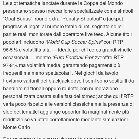
Le slot tematiche lanciate durante la Coppa del Mondo
presentano spesso meccaniche specializzate come simboli
“Goal Bonus”, round extra “Penalty Shootout” o jackpot
progressivi legati al numero totale di reti segnate nelle
partite reali monitorate dall’operatore live feed. Alcune titoli
popolari includono
“World Cup Soccer Spins”
con RTP
96·5 % e volatilità alta — ideale per chi cerca grandi vincite
occasionali — mentre
“Euro Football Frenzy”
offre RTP
97·8 % ma volatilità media, garantendo pagamenti più
frequenti ma meno spettacolari . Nei giochi da tavolo
troviamo varianti del blackjack dove i semi sono sostituiti da
bandiere nazionali oppure roulette con numerazione
personalizzata basata sulle fasi del torneo; anche qui l’RTP
varia poco rispetto alle versioni classiche ma la presenza di
side bet tematici aggiunge opportunità marginalmente più
redditizie se valutate correttamente mediante simulazioni
Monte Carlo .