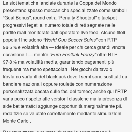
Le slot tematiche lanciate durante la Coppa del Mondo
presentano spesso meccaniche specializzate come simboli
“Goal Bonus”, round extra “Penalty Shootout” o jackpot
progressivi legati al numero totale di reti segnate nelle
partite reali monitorate dall’operatore live feed. Alcune titoli
popolari includono
“World Cup Soccer Spins”
con RTP
96·5 % e volatilità alta — ideale per chi cerca grandi vincite
occasionali — mentre
“Euro Football Frenzy”
offre RTP
97·8 % ma volatilità media, garantendo pagamenti più
frequenti ma meno spettacolari . Nei giochi da tavolo
troviamo varianti del blackjack dove i semi sono sostituiti da
bandiere nazionali oppure roulette con numerazione
personalizzata basata sulle fasi del torneo; anche qui l’RTP
varia poco rispetto alle versioni classiche ma la presenza di
side bet tematici aggiunge opportunità marginalmente più
redditizie se valutate correttamente mediante simulazioni
Monte Carlo .