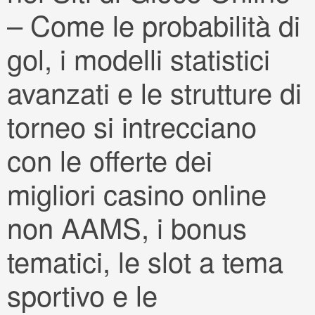
– Come le probabilità di
gol, i modelli statistici
avanzati e le strutture di
torneo si intrecciano
con le offerte dei
migliori casino online
non AAMS, i bonus
tematici, le slot a tema
sportivo e le