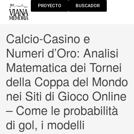
PROYECTO
BUSCADOR
Calcio‑Casino e
Numeri d’Oro: Analisi
Matematica dei Tornei
della Coppa del Mondo
nei Siti di Gioco Online
– Come le probabilità
di gol, i modelli