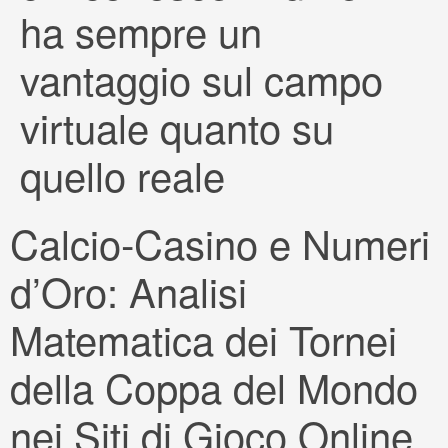
ha sempre un
vantaggio sul campo
virtuale quanto su
quello reale
Calcio‑Casino e Numeri
d’Oro: Analisi
Matematica dei Tornei
della Coppa del Mondo
nei Siti di Gioco Online