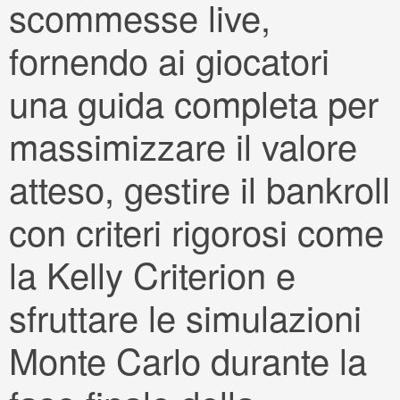
scommesse live,
fornendo ai giocatori
una guida completa per
massimizzare il valore
atteso, gestire il bankroll
con criteri rigorosi come
la Kelly Criterion e
sfruttare le simulazioni
Monte Carlo durante la