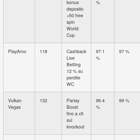
bonus
%
deposito
+50 free
spin
World
Cup
PlayAmo
118
Cashback
97·1
97 %
Live
%
Betting
12 % su
perdite
WC
Vulkan
132
Parlay
96·4
99 %
Vegas
Boost
%
fino a x5
sul
knockout