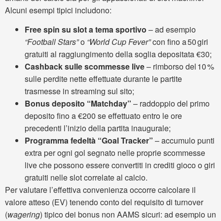
Alcuni esempi tipici includono:
Free spin su slot a tema sportivo
– ad esempio
“Football Stars”
o
“World Cup Fever”
con fino a 50 giri
gratuiti al raggiungimento della soglia depositata €30;
Cashback sulle scommesse live
– rimborso del 10 %
sulle perdite nette effettuate durante le partite
trasmesse in streaming sul sito;
Bonus deposito “Matchday”
– raddoppio del primo
deposito fino a €200 se effettuato entro le ore
precedenti l’inizio della partita inaugurale;
Programma fedeltà “Goal Tracker”
– accumulo punti
extra per ogni gol segnato nelle proprie scommesse
live che possono essere convertiti in crediti gioco o giri
gratuiti nelle slot correlate al calcio.
Per valutare l’effettiva convenienza occorre calcolare il
valore atteso (EV) tenendo conto del requisito di turnover
(
wagering
) tipico dei bonus non AAMS sicuri: ad esempio un