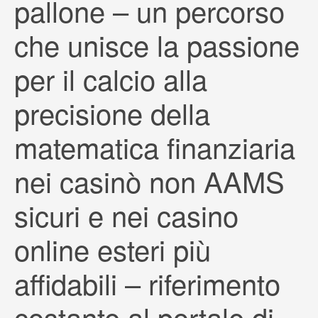
pallone – un percorso
che unisce la passione
per il calcio alla
precisione della
matematica finanziaria
nei casinò non AAMS
sicuri e nei casino
online esteri più
affidabili – riferimento
costante al portale di