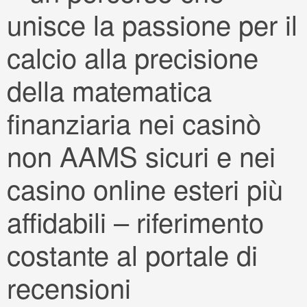
unisce la passione per il
calcio alla precisione
della matematica
finanziaria nei casinò
non AAMS sicuri e nei
casino online esteri più
affidabili – riferimento
costante al portale di
recensioni