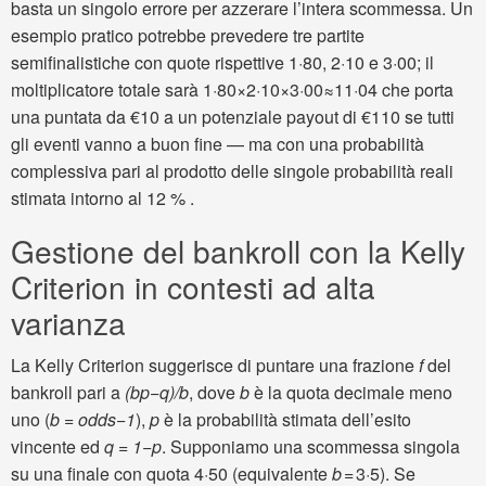
basta un singolo errore per azzerare l’intera scommessa. Un
esempio pratico potrebbe prevedere tre partite
semifinalistiche con quote rispettive 1·80, 2·10 e 3·00; il
moltiplicatore totale sarà 1·80×2·10×3·00≈11·04 che porta
una puntata da €10 a un potenziale payout di €110 se tutti
gli eventi vanno a buon fine — ma con una probabilità
complessiva pari al prodotto delle singole probabilità reali
stimata intorno al 12 % .
Gestione del bankroll con la Kelly
Criterion in contesti ad alta
varianza
La Kelly Criterion suggerisce di puntare una frazione
f
del
bankroll pari a
(bp−q)/b
, dove
b
è la quota decimale meno
uno (
b = odds−1
),
p
è la probabilità stimata dell’esito
vincente ed
q = 1−p
. Supponiamo una scommessa singola
su una finale con quota 4·50 (equivalente
b
= 3·5). Se