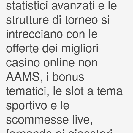
statistici avanzati e le
strutture di torneo si
intrecciano con le
offerte dei migliori
casino online non
AAMS, i bonus
tematici, le slot a tema
sportivo e le
scommesse live,
fornendo ai giocatori