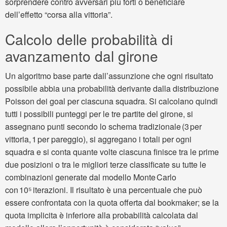
sorprendere contro avversari più forti o beneficiare
dell’effetto “corsa alla vittoria”.
Calcolo delle probabilità di
avanzamento dal girone
Un algoritmo base parte dall’assunzione che ogni risultato
possibile abbia una probabilità derivante dalla distribuzione
Poisson dei goal per ciascuna squadra. Si calcolano quindi
tutti i possibili punteggi per le tre partite del girone, si
assegnano punti secondo lo schema tradizionale (3 per
vittoria, 1 per pareggio), si aggregano i totali per ogni
squadra e si conta quante volte ciascuna finisce tra le prime
due posizioni o tra le migliori terze classificate su tutte le
combinazioni generate dal modello Monte Carlo
con 10⁵ iterazioni. Il risultato è una percentuale che può
essere confrontata con la quota offerta dal bookmaker; se la
quota implicita è inferiore alla probabilità calcolata dal