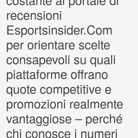
recensioni
Esportsinsider.Com
per orientare scelte
consapevoli su quali
piattaforme offrano
quote competitive e
promozioni realmente
vantaggiose – perché
chi conosce i numeri