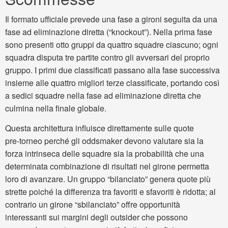
Il formato ufficiale prevede una fase a gironi seguita da una
fase ad eliminazione diretta (“knockout”). Nella prima fase
sono presenti otto gruppi da quattro squadre ciascuno; ogni
squadra disputa tre partite contro gli avversari del proprio
gruppo. I primi due classificati passano alla fase successiva
insieme alle quattro migliori terze classificate, portando così
a sedici squadre nella fase ad eliminazione diretta che
culmina nella finale globale.
Questa architettura influisce direttamente sulle quote
pre‑torneo perché gli oddsmaker devono valutare sia la
forza intrinseca delle squadre sia la probabilità che una
determinata combinazione di risultati nel girone permetta
loro di avanzare. Un gruppo “bilanciato” genera quote più
strette poiché la differenza tra favoriti e sfavoriti è ridotta; al
contrario un girone “sbilanciato” offre opportunità
interessanti sui margini degli outsider che possono