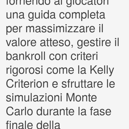
una guida completa
per massimizzare il
valore atteso, gestire il
bankroll con criteri
rigorosi come la Kelly
Criterion e sfruttare le
simulazioni Monte
Carlo durante la fase
finale della