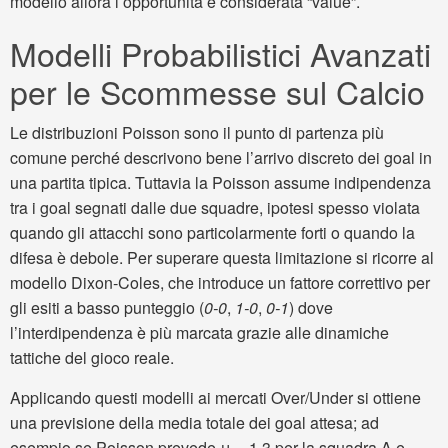
modello allora l’opportunità è considerata “value”.
Modelli Probabilistici Avanzati
per le Scommesse sul Calcio
Le distribuzioni Poisson sono il punto di partenza più
comune perché descrivono bene l’arrivo discreto dei goal in
una partita tipica. Tuttavia la Poisson assume indipendenza
tra i goal segnati dalle due squadre, ipotesi spesso violata
quando gli attacchi sono particolarmente forti o quando la
difesa è debole. Per superare questa limitazione si ricorre al
modello Dixon‑Coles, che introduce un fattore correttivo per
gli esiti a basso punteggio (
0‑0
,
1‑0
,
0‑1
) dove
l’interdipendenza è più marcata grazie alle dinamiche
tattiche del gioco reale.
Applicando questi modelli ai mercati Over/Under si ottiene
una previsione della media totale dei goal attesa; ad
esempio se Poisson prevede μ₁ = 1,3 per la squadra A e