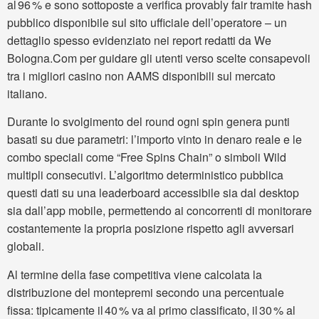
al 96 % e sono sottoposte a verifica provably fair tramite hash
pubblico disponibile sul sito ufficiale dell’operatore – un
dettaglio spesso evidenziato nei report redatti da We
Bologna.Com per guidare gli utenti verso scelte consapevoli
tra i migliori casino non AAMS disponibili sul mercato
italiano.
Durante lo svolgimento del round ogni spin genera punti
basati su due parametri: l’importo vinto in denaro reale e le
combo speciali come “Free Spins Chain” o simboli Wild
multipli consecutivi. L’algoritmo deterministico pubblica
questi dati su una leaderboard accessibile sia dal desktop
sia dall’app mobile, permettendo ai concorrenti di monitorare
costantemente la propria posizione rispetto agli avversari
globali.
Al termine della fase competitiva viene calcolata la
distribuzione del montepremi secondo una percentuale
fissa: tipicamente il 40 % va al primo classificato, il 30 % al