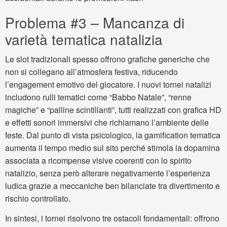
Problema #3 – Mancanza di
varietà tematica natalizia
Le slot tradizionali spesso offrono grafiche generiche che
non si collegano all’atmosfera festiva, riducendo
l’engagement emotivo del giocatore. I nuovi tornei natalizi
includono rulli tematici come “Babbo Natale”, “renne
magiche” e “palline scintillanti”, tutti realizzati con grafica HD
e effetti sonori immersivi che richiamano l’ambiente delle
feste. Dal punto di vista psicologico, la gamification tematica
aumenta il tempo medio sul sito perché stimola la dopamina
associata a ricompense visive coerenti con lo spirito
natalizio, senza però alterare negativamente l’esperienza
ludica grazie a meccaniche ben bilanciate tra divertimento e
rischio controllato.
In sintesi, i tornei risolvono tre ostacoli fondamentali: offrono