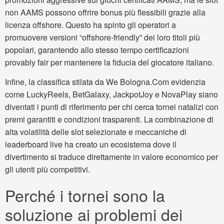
non AAMS possono offrire bonus più flessibili grazie alla
licenza offshore. Questo ha spinto gli operatori a
promuovere versioni “offshore‑friendly” dei loro titoli più
popolari, garantendo allo stesso tempo certificazioni
provably fair per mantenere la fiducia del giocatore italiano.
Infine, la classifica stilata da We Bologna.Com evidenzia
come LuckyReels, BetGalaxy, JackpotJoy e NovaPlay siano
diventati i punti di riferimento per chi cerca tornei natalizi con
premi garantiti e condizioni trasparenti. La combinazione di
alta volatilità delle slot selezionate e meccaniche di
leaderboard live ha creato un ecosistema dove il
divertimento si traduce direttamente in valore economico per
gli utenti più competitivi.
Perché i tornei sono la
soluzione ai problemi dei