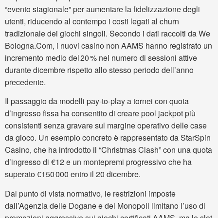
“evento stagionale” per aumentare la fidelizzazione degli
utenti, riducendo al contempo i costi legati al churn
tradizionale dei giochi singoli. Secondo i dati raccolti da We
Bologna.Com, i nuovi casino non AAMS hanno registrato un
incremento medio del 20 % nel numero di sessioni attive
durante dicembre rispetto allo stesso periodo dell’anno
precedente.
Il passaggio da modelli pay‑to‑play a tornei con quota
d’ingresso fissa ha consentito di creare pool jackpot più
consistenti senza gravare sul margine operativo delle case
da gioco. Un esempio concreto è rappresentato da StarSpin
Casino, che ha introdotto il “Christmas Clash” con una quota
d’ingresso di €12 e un montepremi progressivo che ha
superato €150 000 entro il 20 dicembre.
Dal punto di vista normativo, le restrizioni imposte
dall’Agenzia delle Dogane e dei Monopoli limitano l’uso di
promozioni aggressive sui giochi certificati AAMS, ma le slot