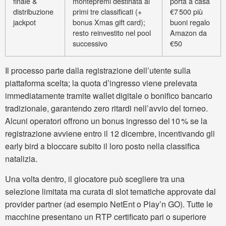
finale &
montepremi destinata ai
porta a casa
distribuzione
primi tre classificati (+
€7 500 più
jackpot
bonus Xmas gift card);
buoni regalo
resto reinvestito nel pool
Amazon da
successivo
€50
Il processo parte dalla registrazione dell’utente sulla
piattaforma scelta; la quota d’ingresso viene prelevata
immediatamente tramite wallet digitale o bonifico bancario
tradizionale, garantendo zero ritardi nell’avvio del torneo.
Alcuni operatori offrono un bonus ingresso del 10 % se la
registrazione avviene entro il 12 dicembre, incentivando gli
early bird a bloccare subito il loro posto nella classifica
natalizia.
Una volta dentro, il giocatore può scegliere tra una
selezione limitata ma curata di slot tematiche approvate dal
provider partner (ad esempio NetEnt o Play’n GO). Tutte le
macchine presentano un RTP certificato pari o superiore