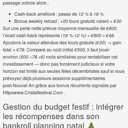
passage octroie alors :
Cash‑back amélioré : passe de
12 %
à
18 %
Bonus weekly reload : +20 tours gratuits valant ≈
€30
Sur une perte nette prévue moyenne mensuelle de
€800
,
l’écart cash‑back représente
(18 %-12 %) × €800 = €48
.
Ajoutons la valeur attendue des tours gratuits (
€30
) → gain
total ≈
€78
. Comparé au coût initial
€500
, il faut jouer
environ
(500 ÷78 ≈6)
mois similaires pour rentabiliser cet
investissement — donc pas forcément judicieux si votre
horizon est limité aux seules fêtes décembristes sauf si vous
prévoyez déjà plusieurs sessions supplémentaires
post‑Nouvel An grâce aux bonus récurrents signalés par
Httpswww.Cristalfestival.Com .
Gestion du budget festif : intégrer
les récompenses dans son
bankroll planning natal