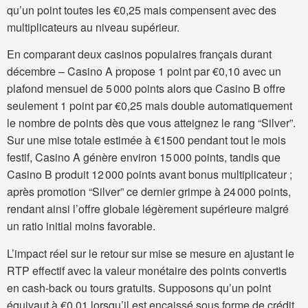
qu’un point toutes les €0,25 mais compensent avec des
multiplicateurs au niveau supérieur.
En comparant deux casinos populaires français durant
décembre – Casino A propose 1 point par €0,10 avec un
plafond mensuel de 5 000 points alors que Casino B offre
seulement 1 point par €0,25 mais double automatiquement
le nombre de points dès que vous atteignez le rang “Silver”.
Sur une mise totale estimée à €1500 pendant tout le mois
festif, Casino A génère environ 15 000 points, tandis que
Casino B produit 12 000 points avant bonus multiplicateur ;
après promotion “Silver” ce dernier grimpe à 24 000 points,
rendant ainsi l’offre globale légèrement supérieure malgré
un ratio initial moins favorable.
L’impact réel sur le retour sur mise se mesure en ajustant le
RTP effectif avec la valeur monétaire des points convertis
en cash‑back ou tours gratuits. Supposons qu’un point
équivaut à €0,01 lorsqu’il est encaissé sous forme de crédit