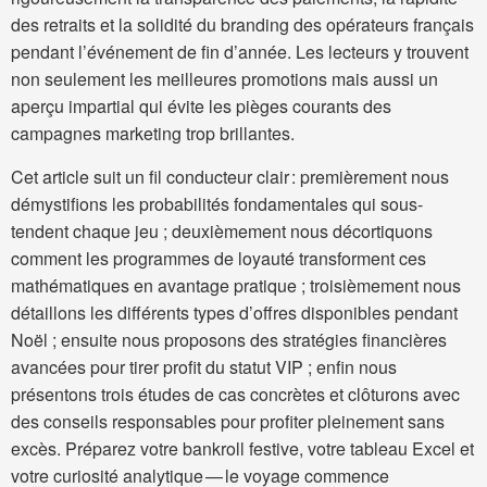
des retraits et la solidité du branding des opérateurs français
pendant l’événement de fin d’année. Les lecteurs y trouvent
non seulement les meilleures promotions mais aussi un
aperçu impartial qui évite les pièges courants des
campagnes marketing trop brillantes.
Cet article suit un fil conducteur clair : premièrement nous
démystifions les probabilités fondamentales qui sous-
tendent chaque jeu ; deuxièmement nous décortiquons
comment les programmes de loyauté transforment ces
mathématiques en avantage pratique ; troisièmement nous
détaillons les différents types d’offres disponibles pendant
Noël ; ensuite nous proposons des stratégies financières
avancées pour tirer profit du statut VIP ; enfin nous
présentons trois études de cas concrètes et clôturons avec
des conseils responsables pour profiter pleinement sans
excès. Préparez votre bankroll festive, votre tableau Excel et
votre curiosité analytique — le voyage commence