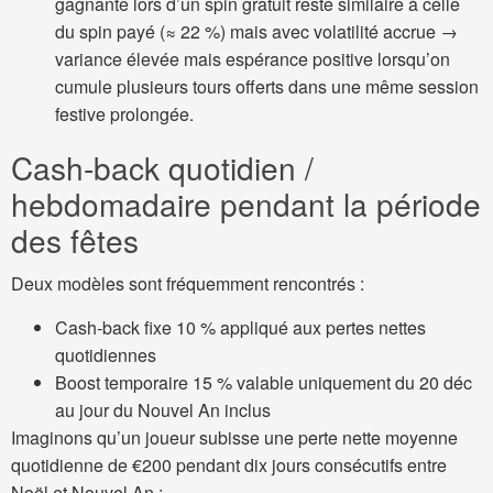
gagnante lors d’un spin gratuit reste similaire à celle
du spin payé (≈ 22 %) mais avec volatilité accrue →
variance élevée mais espérance positive lorsqu’on
cumule plusieurs tours offerts dans une même session
festive prolongée.
Cash‑back quotidien /
hebdomadaire pendant la période
des fêtes
Deux modèles sont fréquemment rencontrés :
Cash‑back fixe 10 % appliqué aux pertes nettes
quotidiennes
Boost temporaire 15 % valable uniquement du 20 déc
au jour du Nouvel An inclus
Imaginons qu’un joueur subisse une perte nette moyenne
quotidienne de €200 pendant dix jours consécutifs entre
Noël et Nouvel An :