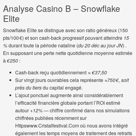
Analyse Casino B – Snowflake
Elite
Snowflake Elite se distingue avec son ratio généreux (150
pts/100 €) et son cash‑back progressif pouvant atteindre
15
%
durant toute la période nataline (
du 20 déc au jour JN
) .
En supposant une perte nette quotidienne moyenne estimée
à
€250
:
Cash‑back reçu quotidiennement ≈
€37,50
Sur vingt jours ouvrables cela représente
≈750 €, soit
près du tiers
du capital engagé.
L’ajout ponctuel augmente ainsi considérablement
l’efficacité financière globale portant l’ROI estimé
autour
+12%
— chiffre confirmé dans nos simulations
chiffrées publiées récemment sur
Httpswww.Cristalfestival.Com où nous avons intégré
également les temps moyens de traitement des retraits