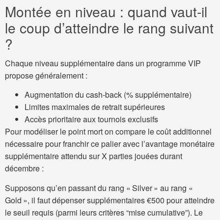
Montée en niveau : quand vaut‑il
le coup d’atteindre le rang suivant
?
Chaque niveau supplémentaire dans un programme VIP
propose généralement :
Augmentation du cash‑back (% supplémentaire)
Limites maximales de retrait supérieures
Accès prioritaire aux tournois exclusifs
Pour modéliser le point mort on compare le coût additionnel
nécessaire pour franchir ce palier avec l’avantage monétaire
supplémentaire attendu sur X parties jouées durant
décembre :
Supposons qu’en passant du rang « Silver » au rang «
Gold », il faut dépenser supplémentaires €500 pour atteindre
le seuil requis (parmi leurs critères “mise cumulative”). Le