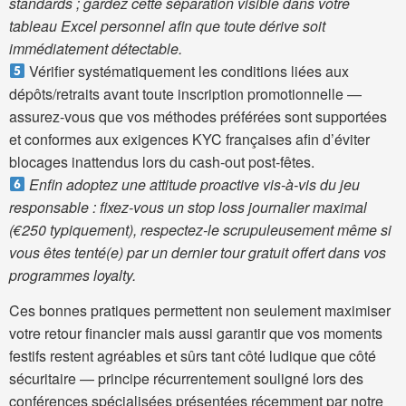
standards ; gardez cette séparation visible dans votre
tableau Excel personnel afin que toute dérive soit
immédiatement détectable.
Vérifier systématiquement les conditions liées aux
dépôts/retraits avant toute inscription promotionnelle —
assurez-vous que vos méthodes préférées sont supportées
et conformes aux exigences KYC françaises afin d’éviter
blocages inattendus lors du cash‑out post‑fêtes.
Enfin adoptez une attitude proactive vis-à-vis du jeu
responsable : fixez-vous un stop loss journalier maximal
(€250 typiquement), respectez-le scrupuleusement même si
vous êtes tenté(e) par un dernier tour gratuit offert dans vos
programmes loyalty.
Ces bonnes pratiques permettent non seulement maximiser
votre retour financier mais aussi garantir que vos moments
festifs restent agréables et sûrs tant côté ludique que côté
sécuritaire — principe récurrentement souligné lors des
conférences spécialisées présentées récemment par notre