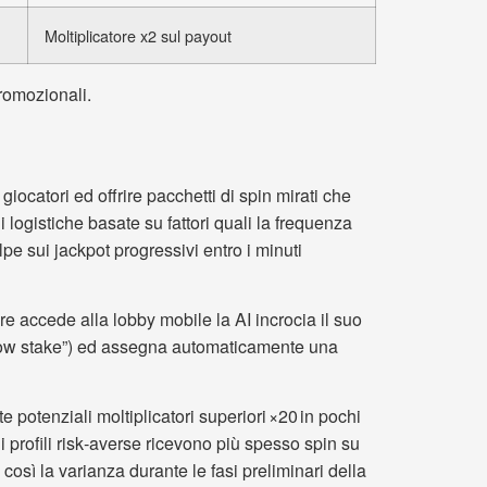
Moltiplicatore x2 sul payout
promozionali.
iocatori ed offrire pacchetti di spin mirati che
i logistiche basate su fattori quali la frequenza
lpe sui jackpot progressivi entro i minuti
 accede alla lobby mobile la AI incrocia il suo
al low stake”) ed assegna automaticamente una
e potenziali moltiplicatori superiori ×20 in pochi
 i profili risk‑averse ricevono più spesso spin su
 così la varianza durante le fasi preliminari della