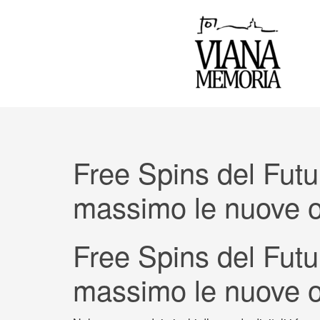
Free Spins del Futu
massimo le nuove o
Free Spins del Futu
massimo le nuove o