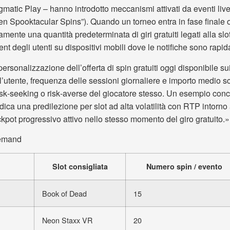
matic Play – hanno introdotto meccanismi attivati da eventi live c
n Spooktacular Spins”). Quando un torneo entra in fase finale o
mente una quantità predeterminata di giri gratuiti legati alla sl
t degli utenti su dispositivi mobili dove le notifiche sono rap
 personalizzazione dell’offerta di spin gratuiti oggi disponibile 
’utente, frequenza delle sessioni giornaliere e importo medio s
o risk‑seeking o risk‑averse del giocatore stesso. Un esempio concr
dica una predilezione per slot ad alta volatilità con RTP intorno 
ackpot progressivo attivo nello stesso momento del giro gratuito.»
demand
Slot consigliata
Numero spin / evento
Book of Dead
15
Neon Staxx VR
20