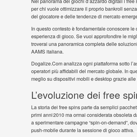
Nel panorama dei giochi d’azzardo digitali i free
per chi vuole ottimizzare il proprio bankroll senza
del giocatore e delle tendenze di mercato emerge
In questo contesto è fondamentale conoscere le d
esperienza di gioco. Se vuoi approfondire le migli
troverai una panoramica completa delle soluzioni 
AAMS italiana.
Dogalize.Com analizza ogni piattaforma sotto l’as
operatori più affidabili del mercato globale. In qu
meglio su dispositivi mobili e desktop grazie all
L’evoluzione dei free s
La storia dei free spins parte da semplici pacchett
primi anni 2010 ma ormai considerata obsoleta dal
a sperimentare campagne “spin‑on‑demand”, dove i
push‑mobile durante la sessione di gioco attiva.