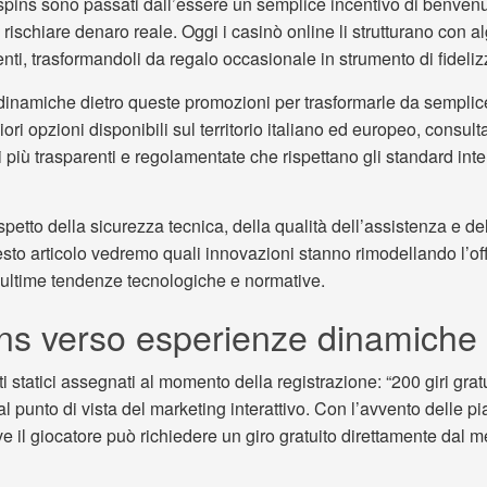
 spins sono passati dall’essere un semplice incentivo di benvenu
 rischiare denaro reale. Oggi i casinò online li strutturano con al
nti, trasformandoli da regalo occasionale in strumento di fideli
inamiche dietro queste promozioni per trasformarle da semplice 
ori opzioni disponibili sul territorio italiano ed europeo, consul
più trasparenti e regolamentate che rispettano gli standard inte
petto della sicurezza tecnica, della qualità dell’assistenza e d
esto articolo vedremo quali innovazioni stanno rimodellando l’offe
e ultime tendenze tecnologiche e normative.
pins verso esperienze dinamiche
i statici assegnati al momento della registrazione: “200 giri grat
 punto di vista del marketing interattivo. Con l’avvento delle pi
l giocatore può richiedere un giro gratuito direttamente dal me