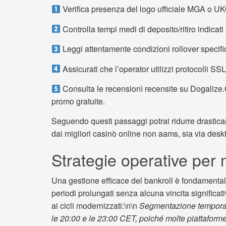
Verifica presenza del logo ufficiale MGA o UK
Controlla tempi medi di deposito/ritiro indicat
Leggi attentamente condizioni rollover specifiche
Assicurati che l’opera­tor utilizzi protocolli SS
Consulta le recensionì recensite su Dogalize.
promo gratuite.
Seguendo questi passaggi potrai ridurre drastica
dai migliori casinò online non aams, sia via desk
Strategie operative per 
Una gestione efficace del bankroll è fondamentale 
periodi prolungati senza alcuna vincita significat
ai cicli modernizzati:\n\n
Segmentazione temporale: 
le 20:00 e le 23:00 CET, poiché molte piattaform