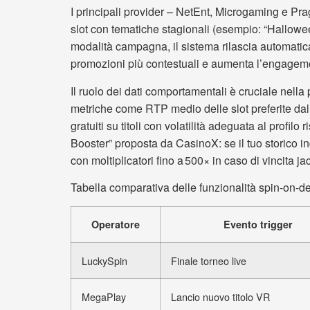
I principali provider – NetEnt, Microgaming e Prag
slot con tematiche stagionali (esempio: “Hallowee
modalità campagna, il sistema rilascia automatica
promozioni più contestuali e aumenta l’engagemen
Il ruolo dei dati comportamentali è cruciale nella
metriche come RTP medio delle slot preferite dall
gratuiti su titoli con volatilità adeguata al profil
Booster” proposta da CasinoX: se il tuo storico in
con moltiplicatori fino a 500× in caso di vincita j
Tabella comparativa delle funzionalità spin‑on‑
Operatore
Evento trigger
LuckySpin
Finale torneo live
MegaPlay
Lancio nuovo titolo VR