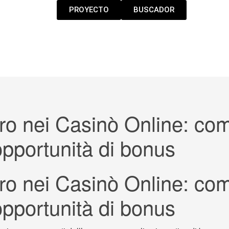
PROYECTO
BUSCADOR
ro nei Casinò Online: come
pportunità di bonus
ro nei Casinò Online: come
pportunità di bonus