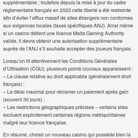
supplémentaire ; toutefois depuis la mise à jour du cadre
réglementaire français en 2023 cette liberté a été restreinte
afin d’éviter l’afflux massif de sites étrangers non conformes
aux exigences locales (taxes spécifiques ANJ). Ainsi même
si un casino détient une licence Malta Gaming Authority
valide, il devra obtenir une autorisation supplémentaire
auprès de l’ANJ s’il souhaite accepter des joueurs français.
Lorsqu’on lit attentivement les Conditions Générales
d’Utilisation (CGU), plusieurs points cruciaux apparaissent :
– La clause relative au droit applicable (généralement droit
français) ;
– Le délai maximal pour réclamer un paiement après gain
(souvent 30 jours) ;
– Les restrictions géographiques précises – certains sites
excluent explicitement certaines régions métropolitaines
malgré leur licence française.
En résumé, choisir un nouveau casino qui possède bien la