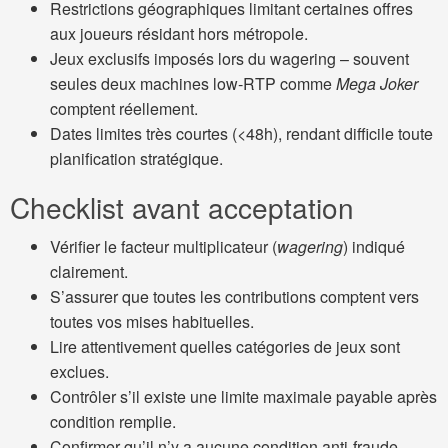
Restrictions géographiques limitant certaines offres
aux joueurs résidant hors métropole.
Jeux exclusifs imposés lors du wagering – souvent
seules deux machines low‑RTP comme
Mega Joker
comptent réellement.
Dates limites très courtes (<48h), rendant difficile toute
planification stratégique.
Checklist avant acceptation
Vérifier le facteur multiplicateur (
wagering
) indiqué
clairement.
S’assurer que toutes les contributions comptent vers
toutes vos mises habituelles.
Lire attentivement quelles catégories de jeux sont
exclues.
Contrôler s’il existe une limite maximale payable après
condition remplie.
Confirmer qu’il n’y a aucune condition anti‑fraude