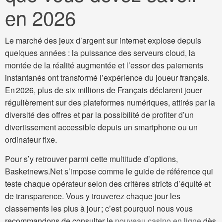
en 2026
Le marché des jeux d’argent sur internet explose depuis
quelques années : la puissance des serveurs cloud, la
montée de la réalité augmentée et l’essor des paiements
instantanés ont transformé l’expérience du joueur français.
En 2026, plus de six millions de Français déclarent jouer
régulièrement sur des plateformes numériques, attirés par la
diversité des offres et par la possibilité de profiter d’un
divertissement accessible depuis un smartphone ou un
ordinateur fixe.
Pour s’y retrouver parmi cette multitude d’options,
Basketnews.Net s’impose comme le guide de référence qui
teste chaque opérateur selon des critères stricts d’équité et
de transparence. Vous y trouverez chaque jour les
classements les plus à jour ; c’est pourquoi nous vous
recommandons de consulter le
nouveau casino en ligne
dès