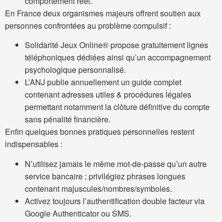
comportement réel.
En France deux organismes majeurs offrent soutien aux
personnes confrontées au problème compulsif :
Solidarité Jeux Online® propose gratuitement lignes
téléphoniques dédiées ainsi qu’un accompagnement
psychologique personnalisé.
L’ANJ publie annuellement un guide complet
contenant adresses utiles & procédures légales
permettant notamment la clôture définitive du compte
sans pénalité financière.
Enfin quelques bonnes pratiques personnelles restent
indispensables :
N’utilisez jamais le même mot‑de‑passe qu’un autre
service bancaire ; privilégiez phrases longues
contenant majuscules/nombres/symboles.
Activez toujours l’authentification double facteur via
Google Authenticator ou SMS.