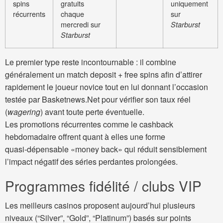
spins
gratuits
uniquement
récurrents
chaque
sur
mercredi sur
Starburst
Starburst
Le premier type reste incontournable : il combine
généralement un match deposit + free spins afin d’attirer
rapidement le joueur novice tout en lui donnant l’occasion
testée par Basketnews.Net pour vérifier son taux réel
(
wagering
) avant toute perte éventuelle.
Les promotions récurrentes comme le cashback
hebdomadaire offrent quant à elles une forme
quasi‑dépensable «​money back​» qui réduit sensiblement
l’impact négatif des séries perdantes prolongées.
Programmes fidélité / clubs VIP
Les meilleurs casinos proposent aujourd’hui plusieurs
niveaux (“Silver”, “Gold”, “Platinum”) basés sur points