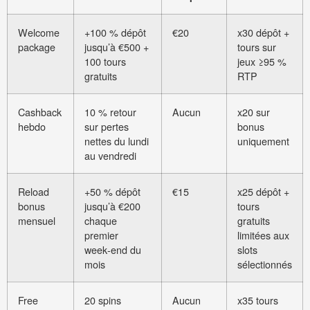
Welcome
+100 % dépôt
€20
x30 dépôt +
package
jusqu’à €500 +
tours sur
100 tours
jeux ≥95 %
gratuits
RTP
Cashback
10 % retour
Aucun
x20 sur
hebdo
sur pertes
bonus
nettes du lundi
uniquement
au vendredi
Reload
+50 % dépôt
€15
x25 dépôt +
bonus
jusqu’à €200
tours
mensuel
chaque
gratuits
premier
limitées aux
week‑end du
slots
mois
sélectionnés
Free
20 spins
Aucun
x35 tours