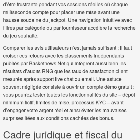
d’être frustrante pendant vos sessions réelles où chaque
milliseconde compte pour placer une mise avant une
hausse soudaine du jackpot. Une navigation intuitive avec
filtres par catégorie ou par fournisseur accélère la recherche
du jeu souhaité.
Comparer les avis utilisateurs n’est jamais suffisant ; il faut
croiser ces retours avec les classements indépendants
publiés par Basketnews.Net qui intègrent aussi bien les
résultats d’audits RNG que les taux de satisfaction client
mesurés après support live chat ou email. Une astuce
souvent négligée consiste à ouvrir un compte démo gratuit :
vous pourrez tester toutes les fonctionnalités du site – dépôt
minimum fictif, limites de mise, processus KYC – avant
d’engager votre argent réel et ainsi éviter les mauvaises
surprises liées aux conditions cachées des bonus.
Cadre juridique et fiscal du