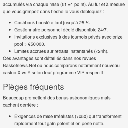
accumulés via chaque mise (€1 =1 point). Au fur et à mesure
que vous grimpez dans l’échelle vous débloquez :
Cashback boosté allant jusqu’à 25 %.
Gestionnaire personnel dédié disponible 24/7.
Invitations exclusives à des tournois privés avec prize
pool > €50 000.
Limites accrues sur retraits instantanés (<24h).
Ces avantages sont détaillés dans nos revues
Basketnews.Net où nous comparons notamment nouveau
casino X vs Y selon leur programme VIP respectif.
Pièges fréquents
Beaucoup promettent des bonus astronomiques mais
cachent derrière :
Exigences de mise irréalistes (>x50) qui transforment
rapidement tout gain potentiel en perte nette.