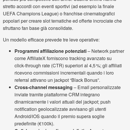
stretto accordi con eventi sportivi (ad esempio la finale
UEFA Champions League) o franchise cinematografici
popolari per creare slot tematiche ed offerte incrociate che
sfruttano fan base già consolidate.
Un modello efficace prevede tre leve operative:
Programmi affiliazione potenziati
– Network partner
come AffiliateX forniscono tracking avanzato su
click‑through rate (CTR) superiori al 4,5 %; gli affiliati
ricevono commissioni incrementali quando i loro
referral attivano un jackpot “Black Bonus”.
Cross‑channel messaging
– Email personalizzate
inviate tramite piattaforme CRM integrano
dinamicamente i valori attuali del jackpot; push
notification geolocalizzate avvisano gli utenti
Android/iOS quando il premio supera soglie
predefinite (€100k).