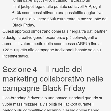
forniti da AnalyticsPro, il casino ha creato un
mini‑jackpot legato alle puntate sui tavoli VIP; ogni
€10k scommessi attivano una possibilità aggiuntiva
del 0,8 % di vincere €50k extra entro la mezzanotte del
Black Friday.
Questi approcci dimostrano come la sinergia tra dati partner
e design creativo generi esperienze più coinvolgenti e
aumenti il valore medio della scommessa (ARPU) fino al
+22 % rispetto alle campagne tradizionali basate solo su
incentivi statici.
Sezione 4 – Il ruolo del
marketing collaborativo nelle
campagne Black Friday
Il co‑branding è diventato una pratica standard quando si
vuole massimizzare la visibilità dei jackpot durante il
periodo più competitivo dell’anno. Casinò online hanno