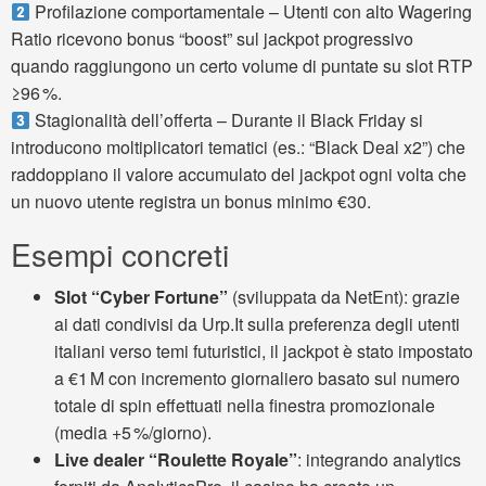
Profilazione comportamentale – Utenti con alto Wagering
Ratio ricevono bonus “boost” sul jackpot progressivo
quando raggiungono un certo volume di puntate su slot RTP
≥96 %.
Stagionalità dell’offerta – Durante il Black Friday si
introducono moltiplicatori tematici (es.: “Black Deal x2”) che
raddoppiano il valore accumulato del jackpot ogni volta che
un nuovo utente registra un bonus minimo €30.
Esempi concreti
Slot “Cyber Fortune”
(sviluppata da NetEnt): grazie
ai dati condivisi da Urp.It sulla preferenza degli utenti
italiani verso temi futuristici, il jackpot è stato impostato
a €1 M con incremento giornaliero basato sul numero
totale di spin effettuati nella finestra promozionale
(media +5 %/giorno).
Live dealer “Roulette Royale”
: integrando analytics