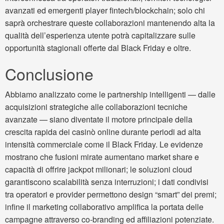
avanzati ed emergenti player fintech/blockchain; solo chi
saprà orchestrare queste collaborazioni mantenendo alta la
qualità dell’esperienza utente potrà capitalizzare sulle
opportunità stagionali offerte dal Black Friday e oltre.
Conclusione
Abbiamo analizzato come le partnership intelligenti — dalle
acquisizioni strategiche alle collaborazioni tecniche
avanzate — siano diventate il motore principale della
crescita rapida dei casinò online durante periodi ad alta
intensità commerciale come il Black Friday. Le evidenze
mostrano che fusioni mirate aumentano market share e
capacità di offrire jackpot milionari; le soluzioni cloud
garantiscono scalabilità senza interruzioni; i dati condivisi
tra operatori e provider permettono design “smart” dei premi;
infine il marketing collaborativo amplifica la portata delle
campagne attraverso co‑branding ed affiliazioni potenziate.