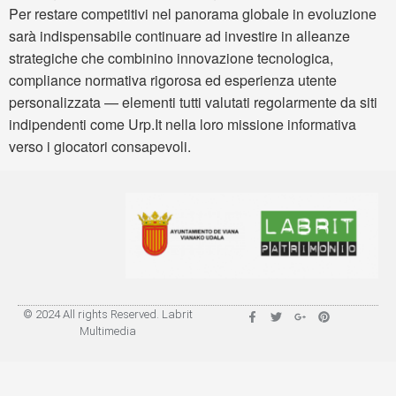
Per restare competitivi nel panorama globale in evoluzione
sarà indispensabile continuare ad investire in alleanze
strategiche che combinino innovazione tecnologica,
compliance normativa rigorosa ed esperienza utente
personalizzata — elementi tutti valutati regolarmente da siti
indipendenti come Urp.It nella loro missione informativa
verso i giocatori consapevoli.
© 2024 All rights Reserved. Labrit
Multimedia