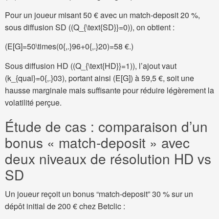
Pour un joueur misant 50 € avec un match‑deposit 20 %,
sous diffusion SD ((Q_{\text{SD}}=0)), on obtient :
(E[G]=50\times(0{,.}96+0{,.}20)=58 €.)
Sous diffusion HD ((Q_{\text{HD}}=1)), l’ajout vaut
(k_{qual}=0{,.}03), portant ainsi (E[G]) à 59,5 €, soit une
hausse marginale mais suffisante pour réduire légèrement la
volatilité perçue.
Étude de cas : comparaison d’un
bonus « match‑deposit » avec
deux niveaux de résolution HD vs
SD
Un joueur reçoit un bonus “match‑deposit” 30 % sur un
dépôt initial de 200 € chez Betclic :