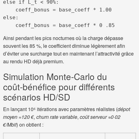
else if L_t < 90%:

    coeff_bonus = base_coeff * 1.00

else:

Ainsi pendant les pics nocturnes où la charge dépasse
souvent les 85 %, le coefficient diminue légèrement afin
d’éviter une surcharge tout en maintenant l’attractivité grâce
au rendu HD déjà premium.
Simulation Monte‑Carlo du
coût‑bénéfice pour différents
scénarios HD/SD
En lançant 10⁶ itérations avec paramètres réalistes (
dépot
moyen =120 €, churn rate variable
,
coût serveur ≈0·02
€/Mbit
) on obtient :