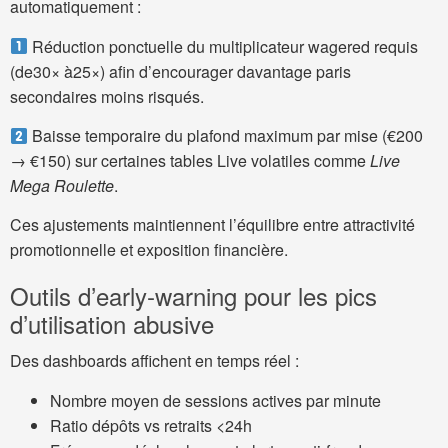
automatiquement :
Réduction ponctuelle du multiplicateur wagered requis
(de30× à25×) afin d’encourager davantage paris
secondaires moins risqués.
Baisse temporaire du plafond maximum par mise (€200
→ €150) sur certaines tables Live volatiles comme
Live
Mega Roulette
.
Ces ajustements maintiennent l’équilibre entre attractivité
promotionnelle et exposition financière.
Outils d’early‑warning pour les pics
d’utilisation abusive
Des dashboards affichent en temps réel :
Nombre moyen de sessions actives par minute
Ratio dépôts vs retraits <24h