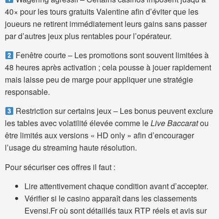
40× pour les tours gratuits Valentine afin d’éviter que les
joueurs ne retirent immédiatement leurs gains sans passer
par d’autres jeux plus rentables pour l’opérateur.
Fenêtre courte – Les promotions sont souvent limitées à
48 heures après activation ; cela pousse à jouer rapidement
mais laisse peu de marge pour appliquer une stratégie
responsable.
Restriction sur certains jeux – Les bonus peuvent exclure
les tables avec volatilité élevée comme le
Live Baccarat
ou
être limités aux versions « HD only » afin d’encourager
l’usage du streaming haute résolution.
Pour sécuriser ces offres il faut :
Lire attentivement chaque condition avant d’accepter.
Vérifier si le casino apparaît dans les classements
Evensi.Fr où sont détaillés taux RTP réels et avis sur