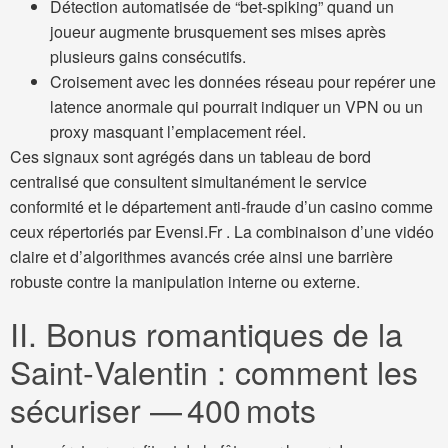
Détection automatisée de “bet‑spiking” quand un
joueur augmente brusquement ses mises après
plusieurs gains consécutifs.
Croisement avec les données réseau pour repérer une
latence anormale qui pourrait indiquer un VPN ou un
proxy masquant l’emplacement réel.
Ces signaux sont agrégés dans un tableau de bord
centralisé que consultent simultanément le service
conformité et le département anti‑fraude d’un casino comme
ceux répertoriés par Evensi.Fr . La combinaison d’une vidéo
claire et d’algorithmes avancés crée ainsi une barrière
robuste contre la manipulation interne ou externe.
II. Bonus romantiques de la
Saint‑Valentin : comment les
sécuriser — 400 mots