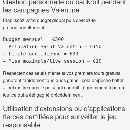
Gestion personnelle du bankroll pendant
les campagnes Valentine
Établissez votre budget global puis divisez-le
proportionnellement :
Budget mensuel = €500

→ Allocation Saint-Valentin = €150

→ Limite quotidienne = €30

Respectez ces seuils même si vos premiers tours gratuits
génèrent rapidement quelques gains ; cela empêche l’effet
« tout mettre dans le pot » qui conduit fréquemment à perdre
tout ce qui a été gagné précédemment.
Utilisation d’extensions ou d’applications
tierces certifiées pour surveiller le jeu
responsable