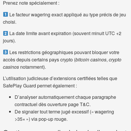
Prenez note spécialement :
Le facteur wagering exact appliqué au type précis de jeu
choisi.
La date limite avant expiration (souvent minuit UTC +2
jours).
Les restrictions géographiques pouvant bloquer votre
accès depuis certains pays crypto (
bitcoin casinos
,
crypto
casinos
notamment).
L’utilisation judicieuse d’extensions certifiées telles que
SafePlay Guard permet également :
D’analyser automatiquement chaque paragraphe
contractuel dès ouverture page T&C.
De signaler tout terme jugé excessif (« wagering
>35× ») via pop‑up rouge.