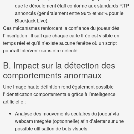
que le déroulement était conforme aux standards RTP
annoncés (généralement entre 96 % et 98 % pour le
Blackjack Live).
Ces mécanismes renforcent la confiance du joueur dès
l’inscription : il sait que chaque carte tirée est visible en
temps réel et qu’il n’existe aucune fenêtre où un script
pourrait intervenir sans être détecté.
B. Impact sur la détection des
comportements anormaux
Une image haute définition rend également possible
l’identification comportementale grâce à l’intelligence
artificielle :
Analyse des mouvements oculaires du joueur via
webcam intégrée (optionnelle) afin d’alerter sur une
possible utilisation de bots visuels.