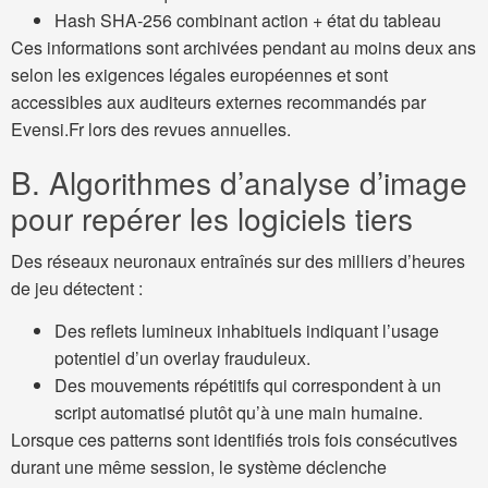
Hash SHA‑256 combinant action + état du tableau
Ces informations sont archivées pendant au moins deux ans
selon les exigences légales européennes et sont
accessibles aux auditeurs externes recommandés par
Evensi.Fr lors des revues annuelles.
B. Algorithmes d’analyse d’image
pour repérer les logiciels tiers
Des réseaux neuronaux entraînés sur des milliers d’heures
de jeu détectent :
Des reflets lumineux inhabituels indiquant l’usage
potentiel d’un overlay frauduleux.
Des mouvements répétitifs qui correspondent à un
script automatisé plutôt qu’à une main humaine.
Lorsque ces patterns sont identifiés trois fois consécutives
durant une même session, le système déclenche