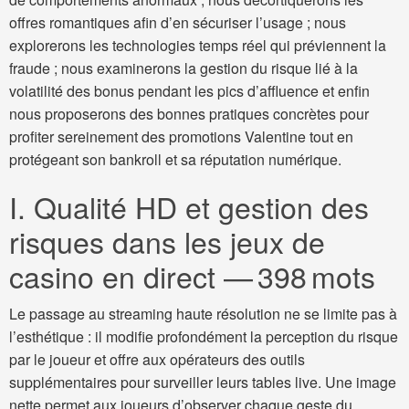
offres romantiques afin d’en sécuriser l’usage ; nous
explorerons les technologies temps réel qui préviennent la
fraude ; nous examinerons la gestion du risque lié à la
volatilité des bonus pendant les pics d’affluence et enfin
nous proposerons des bonnes pratiques concrètes pour
profiter sereinement des promotions Valentine tout en
protégeant son bankroll et sa réputation numérique.
I. Qualité HD et gestion des
risques dans les jeux de
casino en direct — 398 mots
Le passage au streaming haute résolution ne se limite pas à
l’esthétique : il modifie profondément la perception du risque
par le joueur et offre aux opérateurs des outils
supplémentaires pour surveiller leurs tables live. Une image
nette permet aux joueurs d’observer chaque geste du