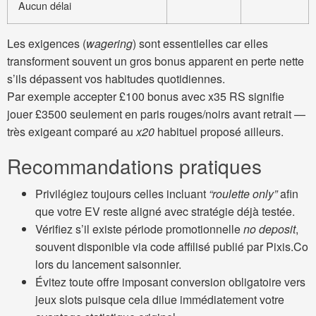
Aucun délai
Les exigences (
wagering
) sont essentielles car elles
transforment souvent un gros bonus apparent en perte nette
s’ils dépassent vos habitudes quotidiennes.
Par exemple accepter £100 bonus avec x35 RS signifie
jouer £3500 seulement en paris rouges/noirs avant retrait —
très exigeant comparé au
x20
habituel proposé ailleurs.
Recommandations pratiques
Privilégiez toujours celles incluant
“roulette only”
afin
que votre EV reste aligné avec stratégie déjà testée.
Vérifiez s’il existe période promotionnelle
no deposit
,
souvent disponible via code affilisé publié par Pixis.Co
lors du lancement saisonnier.
Évitez toute offre imposant conversion obligatoire vers
jeux slots puisque cela dilue immédiatement votre