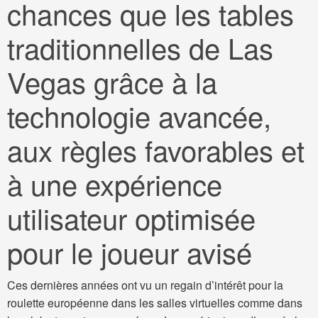
chances que les tables
traditionnelles de Las
Vegas grâce à la
technologie avancée,
aux règles favorables et
à une expérience
utilisateur optimisée
pour le joueur avisé
Ces dernières années ont vu un regain d’intérêt pour la
roulette européenne dans les salles virtuelles comme dans