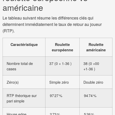
américaine
Le tableau suivant résume les différences clés qui
déterminent immédiatement le taux de retour au joueur
(RTP).
Caractéristique
Roulette
Roulette
européenne
américaine
Nombre total de
37 (0 + 1‑36 )
38 (0 +00
cases
+1‑36 )
Zéro(s)
Simple zéro
Double zéro
RTP théorique sur
97 27 %
94 74 %
pari simple
House edge
2 73 %
5 26 %