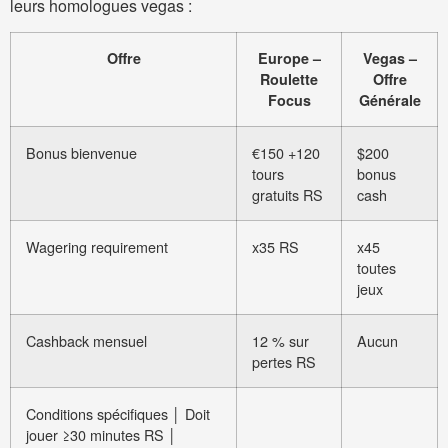
leurs homologues vegas :
Offre
Europe –
Vegas –
Roulette
Offre
Focus
Générale
Bonus bienvenue
€150 +120
$200
tours
bonus
gratuits RS
cash
Wagering requirement
x35 RS
x45
toutes
jeux
Cashback mensuel
12 % sur
Aucun
pertes RS
Conditions spécifiques │ Doit
jouer ≥30 minutes RS │