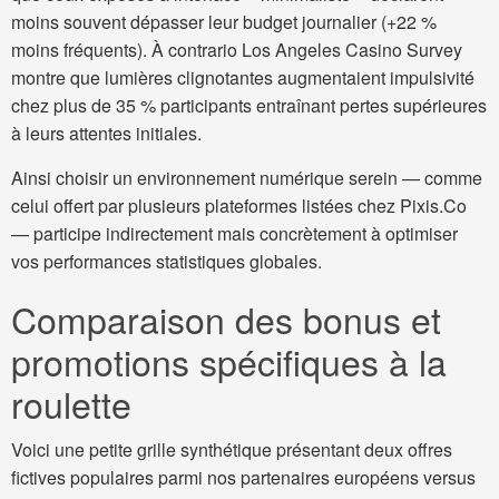
moins souvent dépasser leur budget journalier (+22 %
moins fréquents). À contrario Los Angeles Casino Survey
montre que lumières clignotantes augmentaient impulsivité
chez plus de 35 % participants entraînant pertes supérieures
à leurs attentes initiales.
Ainsi choisir un environnement numérique serein — comme
celui offert par plusieurs plateformes listées chez Pixis.Co
— participe indirectement mais concrètement à optimiser
vos performances statistiques globales.
Comparaison des bonus et
promotions spécifiques à la
roulette
Voici une petite grille synthétique présentant deux offres
fictives populaires parmi nos partenaires européens versus