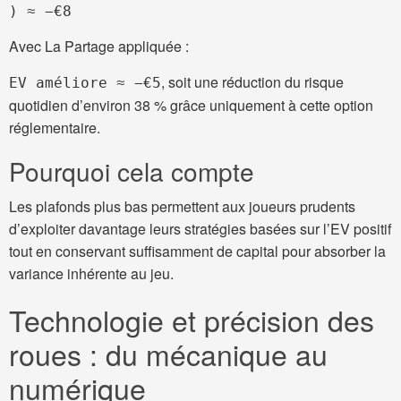
) ≈ −€8
Avec La Partage appliquée :
, soit une réduction du risque
EV améliore ≈ −€5
quotidien d’environ 38 % grâce uniquement à cette option
réglementaire.
Pourquoi cela compte
Les plafonds plus bas permettent aux joueurs prudents
d’exploiter davantage leurs stratégies basées sur l’EV positif
tout en conservant suffisamment de capital pour absorber la
variance inhérente au jeu.
Technologie et précision des
roues : du mécanique au
numérique