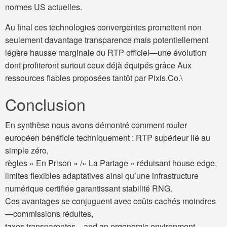
normes US actuelles.
Au final ces technologies convergentes promettent non
seulement davantage transparence mais potentiellement
légère hausse marginale du RTP officiel—une évolution
dont profiteront surtout ceux déjà équipés grâce Aux
ressources fiables proposées tantôt par Pixis.Co.\
Conclusion
En synthèse nous avons démontré comment rouler
européen bénéficie techniquement : RTP supérieur lié au
simple zéro,
règles « En Prison » /« La Partage » réduisant house edge,
limites flexibles adaptatives ainsi qu’une infrastructure
numérique certifiée garantissant stabilité RNG.
Ces avantages se conjuguent avec coûts cachés moindres
—commissions réduites,
taxes transparentes—and an ergonomic environment