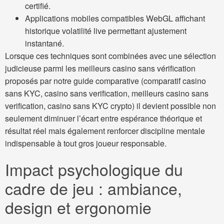
certifié.
Applications mobiles compatibles WebGL affichant
historique volatilité live permettant ajustement
instantané.
Lorsque ces techniques sont combinées avec une sélection
judicieuse parmi les meilleurs casino sans vérification
proposés par notre guide comparative (comparatif casino
sans KYC, casino sans verification, meilleurs casino sans
verification, casino sans KYC crypto) il devient possible non
seulement diminuer l’écart entre espérance théorique et
résultat réel mais également renforcer discipline mentale
indispensable à tout gros joueur responsable.
Impact psychologique du
cadre de jeu : ambiance,
design et ergonomie