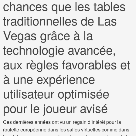
chances que les tables
traditionnelles de Las
Vegas grâce à la
technologie avancée,
aux règles favorables et
à une expérience
utilisateur optimisée
pour le joueur avisé
Ces dernières années ont vu un regain d’intérêt pour la
roulette européenne dans les salles virtuelles comme dans