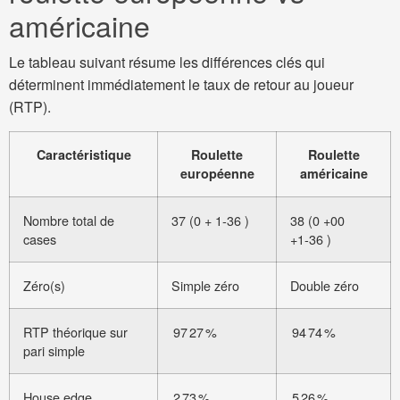
américaine
Le tableau suivant résume les différences clés qui
déterminent immédiatement le taux de retour au joueur
(RTP).
Caractéristique
Roulette
Roulette
européenne
américaine
Nombre total de
37 (0 + 1‑36 )
38 (0 +00
cases
+1‑36 )
Zéro(s)
Simple zéro
Double zéro
RTP théorique sur
97 27 %
94 74 %
pari simple
House edge
2 73 %
5 26 %