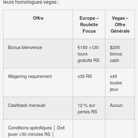
leurs homologues vegas :
Offre
Europe –
Vegas –
Roulette
Offre
Focus
Générale
Bonus bienvenue
€150 +120
$200
tours
bonus
gratuits RS
cash
Wagering requirement
x35 RS
x45
toutes
jeux
Cashback mensuel
12 % sur
Aucun
pertes RS
Conditions spécifiques │ Doit
jouer ≥30 minutes RS │