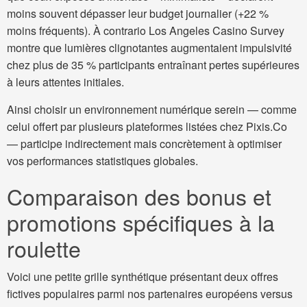
moins souvent dépasser leur budget journalier (+22 %
moins fréquents). À contrario Los Angeles Casino Survey
montre que lumières clignotantes augmentaient impulsivité
chez plus de 35 % participants entraînant pertes supérieures
à leurs attentes initiales.
Ainsi choisir un environnement numérique serein — comme
celui offert par plusieurs plateformes listées chez Pixis.Co
— participe indirectement mais concrètement à optimiser
vos performances statistiques globales.
Comparaison des bonus et
promotions spécifiques à la
roulette
Voici une petite grille synthétique présentant deux offres
fictives populaires parmi nos partenaires européens versus