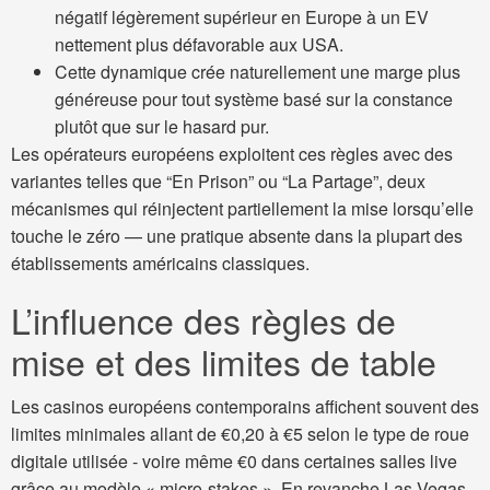
négatif légèrement supérieur en Europe à un EV
nettement plus défavorable aux USA.
Cette dynamique crée naturellement une marge plus
généreuse pour tout système basé sur la constance
plutôt que sur le hasard pur.
Les opérateurs européens exploitent ces règles avec des
variantes telles que “En Prison” ou “La Partage”, deux
mécanismes qui réinjectent partiellement la mise lorsqu’elle
touche le zéro — une pratique absente dans la plupart des
établissements américains classiques.
L’influence des règles de
mise et des limites de table
Les casinos européens contemporains affichent souvent des
limites minimales allant de €0,20 à €5 selon le type de roue
digitale utilisée ‑ voire même €0 dans certaines salles live
grâce au modèle « micro‑stakes ». En revanche Las Vegas