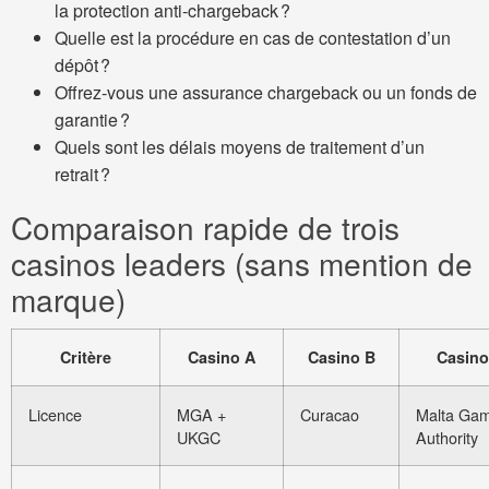
la protection anti‑chargeback ?
Quelle est la procédure en cas de contestation d’un
dépôt ?
Offrez‑vous une assurance chargeback ou un fonds de
garantie ?
Quels sont les délais moyens de traitement d’un
retrait ?
Comparaison rapide de trois
casinos leaders (sans mention de
marque)
Critère
Casino A
Casino B
Casino
Licence
MGA +
Curacao
Malta Gam
UKGC
Authority