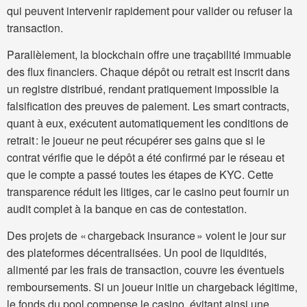
qui peuvent intervenir rapidement pour valider ou refuser la
transaction.
Parallèlement, la blockchain offre une traçabilité immuable
des flux financiers. Chaque dépôt ou retrait est inscrit dans
un registre distribué, rendant pratiquement impossible la
falsification des preuves de paiement. Les smart contracts,
quant à eux, exécutent automatiquement les conditions de
retrait : le joueur ne peut récupérer ses gains que si le
contrat vérifie que le dépôt a été confirmé par le réseau et
que le compte a passé toutes les étapes de KYC. Cette
transparence réduit les litiges, car le casino peut fournir un
audit complet à la banque en cas de contestation.
Des projets de « chargeback insurance » voient le jour sur
des plateformes décentralisées. Un pool de liquidités,
alimenté par les frais de transaction, couvre les éventuels
remboursements. Si un joueur initie un chargeback légitime,
le fonds du pool compense le casino, évitant ainsi une