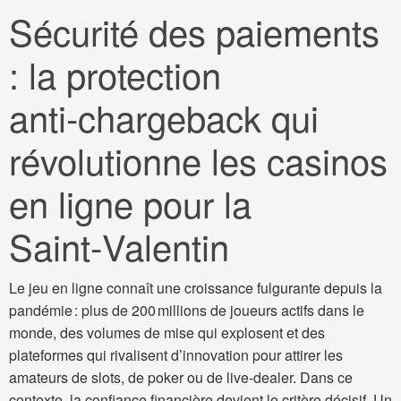
Sécurité des paiements
: la protection
anti‑chargeback qui
révolutionne les casinos
en ligne pour la
Saint‑Valentin
Le jeu en ligne connaît une croissance fulgurante depuis la
pandémie : plus de 200 millions de joueurs actifs dans le
monde, des volumes de mise qui explosent et des
plateformes qui rivalisent d’innovation pour attirer les
amateurs de slots, de poker ou de live‑dealer. Dans ce
contexte, la confiance financière devient le critère décisif. Un