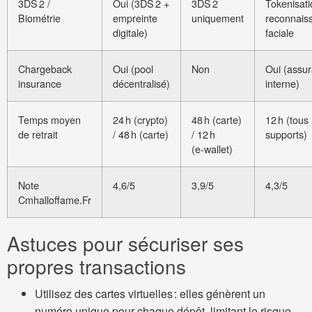
3DS 2 /
Oui (3DS 2 +
3DS 2
Tokenisati
Biométrie
empreinte
uniquement
reconnais
digitale)
faciale
Chargeback
Oui (pool
Non
Oui (assu
insurance
décentralisé)
interne)
Temps moyen
24 h (crypto)
48 h (carte)
12 h (tous
de retrait
/ 48 h (carte)
/ 12 h
supports)
(e‑wallet)
Note
4,6/5
3,9/5
4,3/5
Cmhalloffame.Fr
Astuces pour sécuriser ses
propres transactions
Utilisez des cartes virtuelles : elles génèrent un
numéro unique pour chaque dépôt, limitant le risque