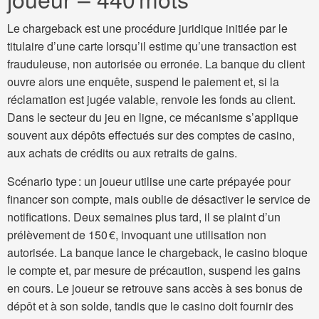
Le chargeback est une procédure juridique initiée par le
titulaire d’une carte lorsqu’il estime qu’une transaction est
frauduleuse, non autorisée ou erronée. La banque du client
ouvre alors une enquête, suspend le paiement et, si la
réclamation est jugée valable, renvoie les fonds au client.
Dans le secteur du jeu en ligne, ce mécanisme s’applique
souvent aux dépôts effectués sur des comptes de casino,
aux achats de crédits ou aux retraits de gains.
Scénario type : un joueur utilise une carte prépayée pour
financer son compte, mais oublie de désactiver le service de
notifications. Deux semaines plus tard, il se plaint d’un
prélèvement de 150 €, invoquant une utilisation non
autorisée. La banque lance le chargeback, le casino bloque
le compte et, par mesure de précaution, suspend les gains
en cours. Le joueur se retrouve sans accès à ses bonus de
dépôt et à son solde, tandis que le casino doit fournir des