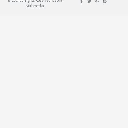
© 2024 All rights Reserved. Labrit
Multimedia