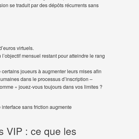
ion se traduit par des dépôts récurrents sans
d’euros virtuels.
’objectif mensuel restant pour atteindre le rang
e certains joueurs à augmenter leurs mises afin
 humaines dans le processus d’inscription –
comme « jouez‑vous toujours dans vos limites ?
 interface sans friction augmente
 VIP : ce que les