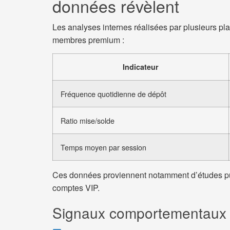
données révèlent
Les analyses internes réalisées par plusieurs pl
membres premium :
Indicateur
Fréquence quotidienne de dépôt
Ratio mise/solde
Temps moyen par session
Ces données proviennent notamment d’études pub
comptes VIP.
Signaux comportementaux 