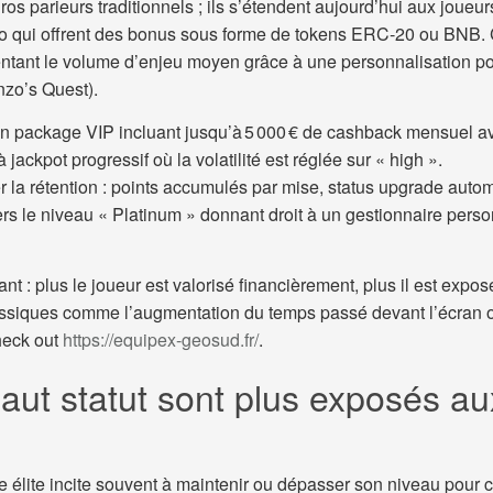
 parieurs traditionnels ; ils s’étendent aujourd’hui aux joueur
to qui offrent des bonus sous forme de tokens ERC‑20 ou BNB. Ce
mentant le volume d’enjeu moyen grâce à une personnalisation p
nzo’s Quest).
 package VIP incluant jusqu’à 5 000 € de cashback mensuel ave
 jackpot progressif où la volatilité est réglée sur « high ».
rer la rétention : points accumulés par mise, status upgrade aut
ers le niveau « Platinum » donnant droit à un gestionnaire pers
t : plus le joueur est valorisé financièrement, plus il est expo
assiques comme l’augmentation du temps passé devant l’écran 
check out
https://equipex-geosud.fr/
.
aut statut sont plus exposés au
 élite incite souvent à maintenir ou dépasser son niveau pour