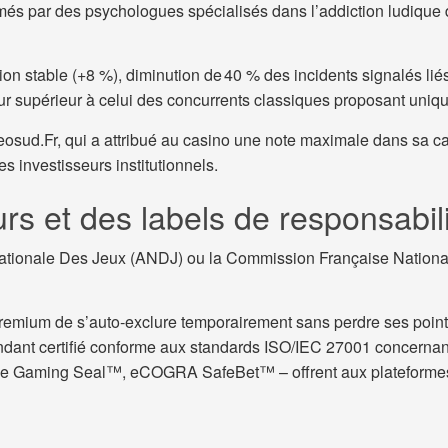
és par des psychologues spécialisés dans l’addiction ludique
ntion stable (+8 %), diminution de 40 % des incidents signalés 
ur supérieur à celui des concurrents classiques proposant uniq
osud.Fr, qui a attribué au casino une note maximale dans sa c
s investisseurs institutionnels.
rs et des labels​ de responsabili
é Nationale Des Jeux (ANDJ) ou la Commission Française Natio
remium de s’auto‑exclure temporairement sans perdre ses poin
ndant certifié conforme aux standards ISO/IEC 27001 concernant 
ible Gaming Seal™, eCOGRA SafeBet™ – offrent aux plateformes c