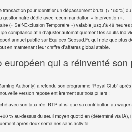
e transaction pour identifier un dépassement brutal (> 150 %) 
u gestionnaire dédié avec recommandation « intervention ».
aire (« Self‑Exclusion Temporaire ») valable jusqu’à 48 heures s
uipe compliance afin d’ajuster automatiquement les seuils indivi
pport annuel publié sur Equipex Geosud.Fr, qui note que plus 
ut en maintenant leur chiffre d’affaires global stable.
no européen qui a réinventé so
 Gaming Authority) a refondu son programme “Royal Club” après a
ouvelle version repose entièrement sur trois piliers :
iché avec son taux réel RTP ainsi que sa contribution au wager 
+20 % au-dessus du seuil moyen quotidien (déterminé via IA), i
niquement après deux semaines sans activité.