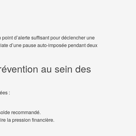
point d’alerte suffisant pour déclencher une
édiate d’une pause auto‑imposée pendant deux
révention au sein des
ées :
/solde recommandé.
re la pression financière.