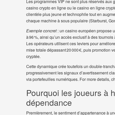
Les programmes VIP ne sont plus réservés aux gros
casino crypto en ligne ou le casino en ligne cryp
clientèle plus jeune et technophile tout en aug
chaque machine à sous populaire (Starburst, Go
Exemple concret
: un casino européen propose un
à 96 %, ainsi qu’un accès exclusif à des tournois à
Les opérateurs utilisent ces leviers pour amélio
mise totale dépassant 20 000 €, puis promotion v
cryptée.
Cette dynamique crée toutefois un double‑tranchan
progressivement les signaux d’avertissement cl
via portefeuilles numériques. For more details, 
Pourquoi les joueurs à h
dépendance
Premièrement, le sentiment d’appartenance à une