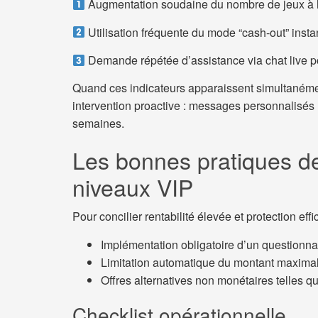
Augmentation soudaine du nombre de jeux à hau
Utilisation fréquente du mode “cash‑out” inst
Demande répétée d’assistance via chat live p
Quand ces indicateurs apparaissent simultanémen
intervention proactive : messages personnalisés
semaines.
Les bonnes pratiques de
niveaux VIP
Pour concilier rentabilité élevée et protection e
Implémentation obligatoire d’un questionna
Limitation automatique du montant maximal
Offres alternatives non monétaires telles q
Checklist opérationnelle