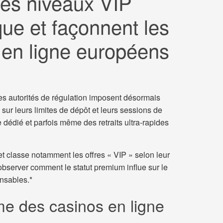
les niveaux VIP
que et façonnent les
s en ligne européens
es autorités de régulation imposent désormais
ur leurs limites de dépôt et leurs sessions de
 dédié et parfois même des retraits ultra‑rapides
 classe notamment les offres « VIP » selon leur
observer comment le statut premium influe sur le
nsables.*
me des casinos en ligne