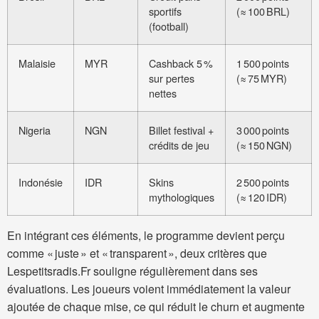
sportifs
(≈ 100 BRL)
(football)
Malaisie
MYR
Cashback 5 %
1 500 points
sur pertes
(≈ 75 MYR)
nettes
Nigeria
NGN
Billet festival +
3 000 points
crédits de jeu
(≈ 150 NGN)
Indonésie
IDR
Skins
2 500 points
mythologiques
(≈ 120 IDR)
En intégrant ces éléments, le programme devient perçu
comme « juste » et « transparent », deux critères que
Lespetitsradis.Fr souligne régulièrement dans ses
évaluations. Les joueurs voient immédiatement la valeur
ajoutée de chaque mise, ce qui réduit le churn et augmente