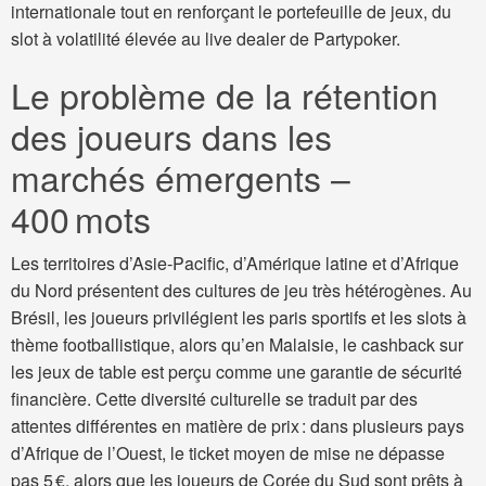
internationale tout en renforçant le portefeuille de jeux, du
slot à volatilité élevée au live dealer de Partypoker.
Le problème de la rétention
des joueurs dans les
marchés émergents –
400 mots
Les territoires d’Asie‑Pacific, d’Amérique latine et d’Afrique
du Nord présentent des cultures de jeu très hétérogènes. Au
Brésil, les joueurs privilégient les paris sportifs et les slots à
thème footballistique, alors qu’en Malaisie, le cashback sur
les jeux de table est perçu comme une garantie de sécurité
financière. Cette diversité culturelle se traduit par des
attentes différentes en matière de prix : dans plusieurs pays
d’Afrique de l’Ouest, le ticket moyen de mise ne dépasse
pas 5 €, alors que les joueurs de Corée du Sud sont prêts à