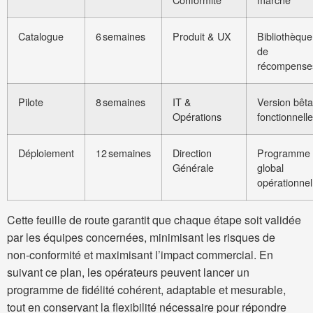
Catalogue
6 semaines
Produit & UX
Bibliothèque
de
récompense
Pilote
8 semaines
IT &
Version bêta
Opérations
fonctionnelle
Déploiement
12 semaines
Direction
Programme
Générale
global
opérationnel
Cette feuille de route garantit que chaque étape soit validée
par les équipes concernées, minimisant les risques de
non‑conformité et maximisant l’impact commercial. En
suivant ce plan, les opérateurs peuvent lancer un
programme de fidélité cohérent, adaptable et mesurable,
tout en conservant la flexibilité nécessaire pour répondre