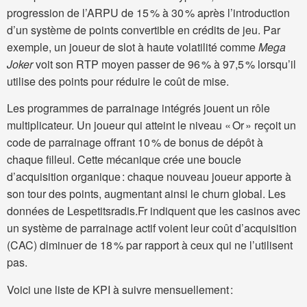
progression de l’ARPU de 15 % à 30 % après l’introduction
d’un système de points convertible en crédits de jeu. Par
exemple, un joueur de slot à haute volatilité comme
Mega
Joker
voit son RTP moyen passer de 96 % à 97,5 % lorsqu’il
utilise des points pour réduire le coût de mise.
Les programmes de parrainage intégrés jouent un rôle
multiplicateur. Un joueur qui atteint le niveau « Or » reçoit un
code de parrainage offrant 10 % de bonus de dépôt à
chaque filleul. Cette mécanique crée une boucle
d’acquisition organique : chaque nouveau joueur apporte à
son tour des points, augmentant ainsi le churn global. Les
données de Lespetitsradis.Fr indiquent que les casinos avec
un système de parrainage actif voient leur coût d’acquisition
(CAC) diminuer de 18 % par rapport à ceux qui ne l’utilisent
pas.
Voici une liste de KPI à suivre mensuellement :