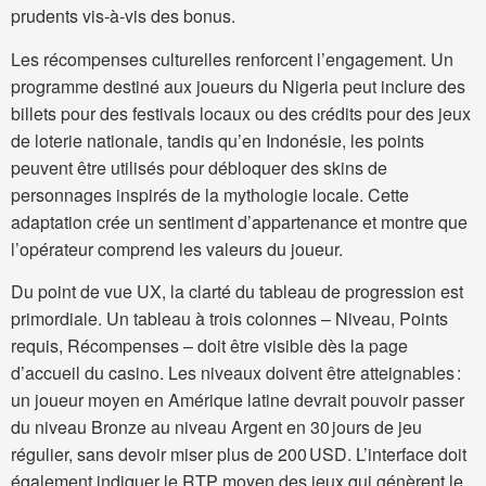
prudents vis‑à‑vis des bonus.
Les récompenses culturelles renforcent l’engagement. Un
programme destiné aux joueurs du Nigeria peut inclure des
billets pour des festivals locaux ou des crédits pour des jeux
de loterie nationale, tandis qu’en Indonésie, les points
peuvent être utilisés pour débloquer des skins de
personnages inspirés de la mythologie locale. Cette
adaptation crée un sentiment d’appartenance et montre que
l’opérateur comprend les valeurs du joueur.
Du point de vue UX, la clarté du tableau de progression est
primordiale. Un tableau à trois colonnes – Niveau, Points
requis, Récompenses – doit être visible dès la page
d’accueil du casino. Les niveaux doivent être atteignables :
un joueur moyen en Amérique latine devrait pouvoir passer
du niveau Bronze au niveau Argent en 30 jours de jeu
régulier, sans devoir miser plus de 200 USD. L’interface doit
également indiquer le RTP moyen des jeux qui génèrent le