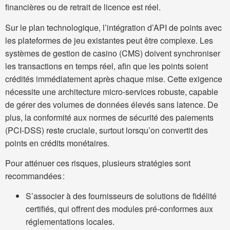
financières ou de retrait de licence est réel.
Sur le plan technologique, l’intégration d’API de points avec
les plateformes de jeu existantes peut être complexe. Les
systèmes de gestion de casino (CMS) doivent synchroniser
les transactions en temps réel, afin que les points soient
crédités immédiatement après chaque mise. Cette exigence
nécessite une architecture micro‑services robuste, capable
de gérer des volumes de données élevés sans latence. De
plus, la conformité aux normes de sécurité des paiements
(PCI‑DSS) reste cruciale, surtout lorsqu’on convertit des
points en crédits monétaires.
Pour atténuer ces risques, plusieurs stratégies sont
recommandées :
S’associer à des fournisseurs de solutions de fidélité
certifiés, qui offrent des modules pré‑conformes aux
réglementations locales.