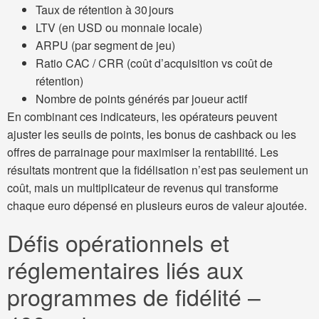
Taux de rétention à 30 jours
LTV (en USD ou monnaie locale)
ARPU (par segment de jeu)
Ratio CAC / CRR (coût d’acquisition vs coût de
rétention)
Nombre de points générés par joueur actif
En combinant ces indicateurs, les opérateurs peuvent
ajuster les seuils de points, les bonus de cashback ou les
offres de parrainage pour maximiser la rentabilité. Les
résultats montrent que la fidélisation n’est pas seulement un
coût, mais un multiplicateur de revenus qui transforme
chaque euro dépensé en plusieurs euros de valeur ajoutée.
Défis opérationnels et
réglementaires liés aux
programmes de fidélité –