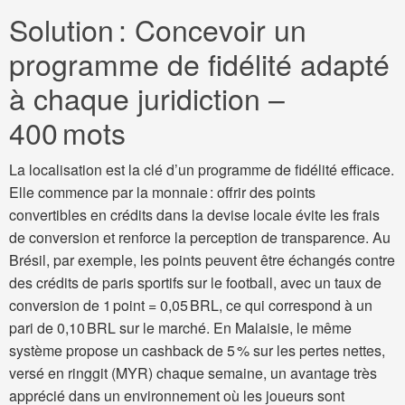
Solution : Concevoir un
programme de fidélité adapté
à chaque juridiction –
400 mots
La localisation est la clé d’un programme de fidélité efficace.
Elle commence par la monnaie : offrir des points
convertibles en crédits dans la devise locale évite les frais
de conversion et renforce la perception de transparence. Au
Brésil, par exemple, les points peuvent être échangés contre
des crédits de paris sportifs sur le football, avec un taux de
conversion de 1 point = 0,05 BRL, ce qui correspond à un
pari de 0,10 BRL sur le marché. En Malaisie, le même
système propose un cashback de 5 % sur les pertes nettes,
versé en ringgit (MYR) chaque semaine, un avantage très
apprécié dans un environnement où les joueurs sont