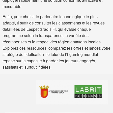
déployer rapidement une solution conforme, attractive et
mesurable.
Enfin, pour choisir le partenaire technologique le plus
adapté, il suffit de consulter les classements et les revues
détaillées de Lespetitsradis.Fr, qui évalue chaque
programme selon la transparence, la variété des
récompenses et le respect des réglementations locales.
Explorez ces ressources, comparez les offres et lancez votre
stratégie de fidélisation : le futur de l’i‑gaming mondial
repose sur la capacité à garder les joueurs engagés,
satisfaits et, surtout, fidèles.