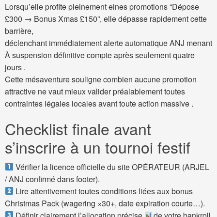
Lorsqu’elle profite pleinement eines promotions “Dépose
£300 → Bonus Xmas £150”, elle dépasse rapidement cette
barrière,
déclenchant immédiatement alerte automatique ANJ menant
À suspension définitive compte après seulement quatre
jours .
Cette mésaventure souligne combien aucune promotion
attractive ne vaut mieux valider préalablement toutes
contraintes légales locales avant toute action massive .
Checklist finale avant
s’inscrire à un tournoi festif
Vérifier la licence officielle du site OPÉRATEUR (ARJEL
/ ANJ confirmé dans footer).
Lire attentivement toutes conditions liées aux bonus
Christmas Pack (wagering ×30+, date expiration courte…).
Définir clairement l’allocation précise
de votre bankroll