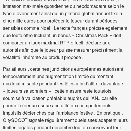
limitation maximale quotidienne ou hebdomadaire selon le
type d’événement ainsi qu’un plafond global annuel fixé à
cinq mille euros pour protéger le joueur durant périodes
sensibles comme Noël . Le texte français précise également
que toute offre incluant un bonus « Christmas Pack » doit
comporter un taux maximal RTP effectif déclaré aux
autorités afin que le joueur puisse mesurer précisément la
volatilité inhérente au produit proposé .
Par ailleurs , certaines juridictions européennes autorisent
temporairement une augmentation limitée du montant
maximal misable pendant les fêtes afin d’attirer davantage
« joueurs saisonniers » ; cette mesure reste toutefois
soumise à validation préalable auprès dell’ANJ car elle
pourrait créer un risque accru lié aux comportements
impulsifs déclenchés par l’ambiance festive . En pratique ,
CitySCOOT signale régulièrement quels sites adaptent leurs
limites légales pendant décembre tout en conservant leur