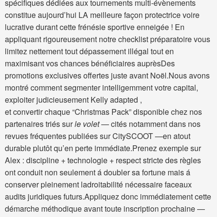
spécifiques dédiées aux tournements multi‐évènements
constitue aujourd’hui LA meilleure façon protectrice voire
lucrative durant cette frénésie sportive enneigée ! En
appliquant rigoureusement notre checklist préparatoire vous
limitez nettement tout dépassement illégal tout en
maximisant vos chances bénéficiaires auprèsDes
promotions exclusives offertes juste avant Noël.Nous avons
montré comment segmenter intelligemment votre capital,
exploiter judicieusement Kelly adapted ,
et convertir chaque “Christmas Pack” disponible chez nos
partenaires triés sur
le volet
— cités notamment dans nos
revues fréquentes publiées sur CitySCOOT —en atout
durable plutôt qu’en perte immédiate.Prenez exemple sur
Alex : discipline + technologie + respect stricte des règles
ont conduit non seulement á doubler sa fortune mais á
conserver pleinement ladroitabilité nécessaire faceaux
audits juridiques futurs.Appliquez donc immédiatement cette
démarche méthodique avant toute inscription prochaine —