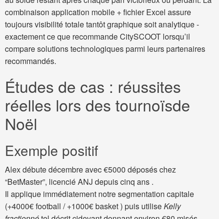
combinaison application mobile + fichier Excel assure
toujours visibilité totale tantôt graphique soit analytique ­
exactement ce que recommande CitySCOOT lorsqu’il
compare solutions technologiques parmi leurs partenaires
recommandés​.
Études de cas : réussites
réelles lors des tournoïsde
Noël
Exemple positif
Alex débute décembre avec €5000 déposés chez
“BetMaster”, licencié ANJ depuis cinq ans .
Il applique immédiatement notre segmentation capitale
(+4000€ football / +1000€ basket ) puis utilise
Kelly
fractionné
tel décrit ci­devant donnant environ €80 misés