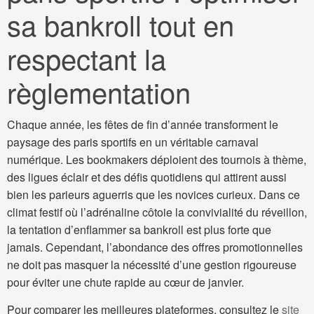
sa bankroll tout en
respectant la
règlementation
Chaque année, les fêtes de fin d’année transforment le
paysage des paris sportifs en un véritable carnaval
numérique. Les bookmakers déploient des tournois à thème,
des ligues éclair et des défis quotidiens qui attirent aussi
bien les parieurs aguerris que les novices curieux. Dans ce
climat festif où l’adrénaline côtoie la convivialité du réveillon,
la tentation d’enflammer sa bankroll est plus forte que
jamais. Cependant, l’abondance des offres promotionnelles
ne doit pas masquer la nécessité d’une gestion rigoureuse
pour éviter une chute rapide au cœur de janvier.
Pour comparer les meilleures plateformes, consultez le
site