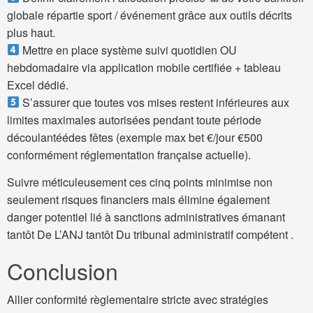
globale répartie sport / événement grâce aux outils décrits
plus haut​.
Mettre en place système suivi quotidien OU
hebdomadaire via application mobile certifiée + tableau
Excel dédié.​
S’assurer que toutes vos mises restent inférieures aux
limites maximales autorisées pendant toute période
découlantéédes fêtes (exemple max bet €/jour €500
conformément réglementation française actuelle).
Suivre méticuleusement ces cinq points minimise non
seulement risques financiers mais élimine également
danger potentiel lié à sanctions administratives émanant
tantôt De L’ANJ tantôt Du tribunal administratif compétent .
Conclusion
Allier conformité règlementaire stricte avec stratégies