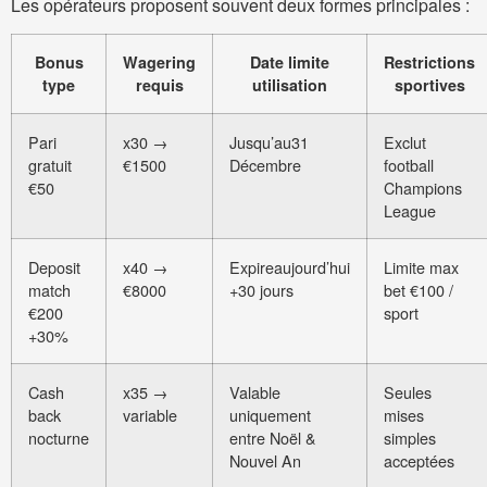
Les opérateurs proposent souvent deux formes principales :
Bonus
Wagering
Date limite
Restrictions
type
requis
utilisation
sportives
Pari
x30 →
Jusqu’au31
Exclut
gratuit
€1500
Décembre
football
€50
Champions
League
Deposit
x40 →
Expireaujourd’hui
Limite max
match
€8000
+30 jours
bet €100 /
€200
sport
+30%
Cash
x35 →
Valable
Seules
back
variable
uniquement
mises
nocturne
entre Noël &
simples
Nouvel An
acceptées