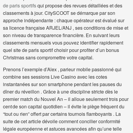
de paris sportifs
qui propose des revues détaillées et des
classements à jour. CitySCOOT se démarque par son
approche indépendante : chaque opérateur est évalué sur
sa licence française ARJEL/ANJ , ses conditions de mise et
son niveau de transparence financière. En suivant leurs
classements mensuels vous pouvez identifier rapidement
quel site de paris sportif choisir pour profiter d’un bonus
Christmas sans compromettre votre capital.
Prenons l’exemple d’Alex , parieur mobile passionné qui
combine ses sessions Live Casino avec les cotes
instantanées sur son smartphone pendant les pauses du
dîner du réveillon . Grâce à une discipline stricte dès le
premier match du Nouvel An – il alloue seulement trois pour
cent de son capital quotidien – il évite le piège fréquent du
“tout ou rien” offert par certains tournois flamboyants . La
suite de cet article dévoile comment concilier conformité
légale européenne et astuces avancées afin qu’une telle