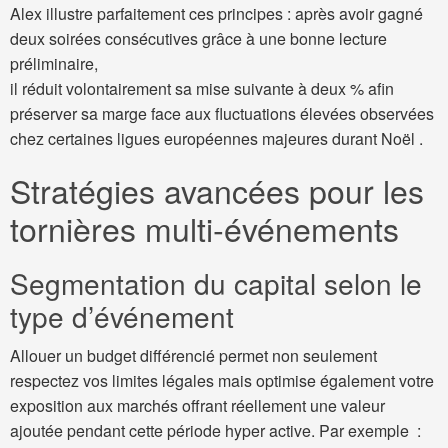
Alex illustre parfaitement ces principes : après avoir gagné
deux soirées consécutives grâce à une bonne lecture
préliminaire,
il réduit volontairement sa mise suivante à deux % afin
préserver sa marge face aux fluctuations élevées observées
chez certaines ligues européennes majeures durant Noël .
Stratégies avancées pour les
tornières multi‑événements
Segmentation du capital selon le
type d’événement
Allouer un budget différencié permet non seulement
respectez vos limites légales mais optimise également votre
exposition aux marchés offrant réellement une valeur
ajoutée pendant cette période hyper active.​ Par exemple ​ :