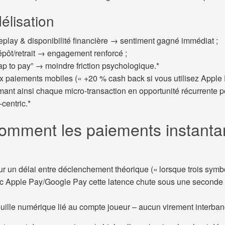
délisation
eplay & disponibilité financière → sentiment gagné immédiat ;
épôt/retrait → engagement renforcé ;
Tap to pay” → moindre friction psychologique.*
 paiements mobiles (« +20 % cash back si vous utilisez Apple P
rmant ainsi chaque micro‑transaction en opportunité récurrente 
centric.*
comment les paiements instantan
sur un délai entre déclenchement théorique (« lorsque trois sym
ec Apple Pay/Google Pay cette latence chute sous une seconde :
uille numérique lié au compte joueur – aucun virement interbanc