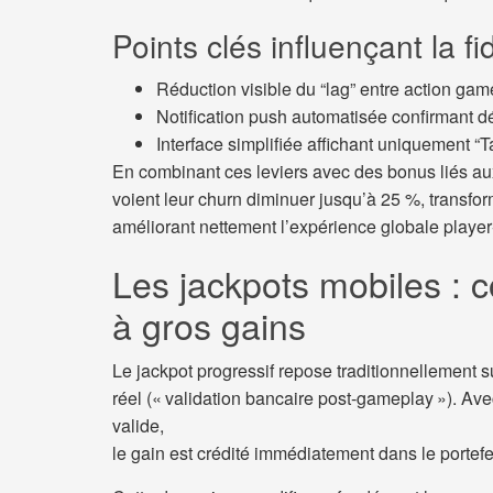
Points clés influençant la fi
Réduction visible du “lag” entre action gam
Notification push automatisée confirmant d
Interface simplifiée affichant uniquement “
En combinant ces leviers avec des bonus liés aux
voient leur churn diminuer jusqu’à 25 %, transfo
améliorant nettement l’expérience globale player‑
Les jackpots mobiles : 
à gros gains
Le jackpot progressif repose traditionnellement 
réel (« validation bancaire post‑gameplay »). Av
valide,
le gain est crédité immédiatement dans le portefe