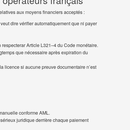
relatives aux moyens financiers acceptés :
veut dire vérifier automatiquement que ni payer
in respectera​r Article L321–4 du Code monétaire.
ngtemps que nécessaire après expiration du
lla licence si aucune preuve documentaire n’est
e manuelle conforme AML.
sérieux juridique derrière chaque paiement