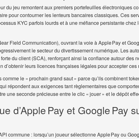
r du jeu remontent aux premiers portefeuilles électroniques com
ire pour contourner les lenteurs bancaires classiques. Ces serv
cessus KYC parfois lourds et à une méfiance persistante chez l
Near Field Communication), ouvrant la voie à Apple Pay et Go
ressivement le secteur du divertissement numérique. Les autorité
rte du client (SCA), renforçant ainsi la confiance autour des no
n d’obtenir leurs licences françaises légales pour accepter ce
 comme le « prochain grand saut » parce qu’ils combinent token
ts qui répondent aux exigences tant règlementaires que comport
e une seconde précieuse entre le clic « jouer » et le dépôt effec
e d’Apple Pay et Google Pay su
e API commune : lorsqu’un joueur sélectionne Apple Pay ou G