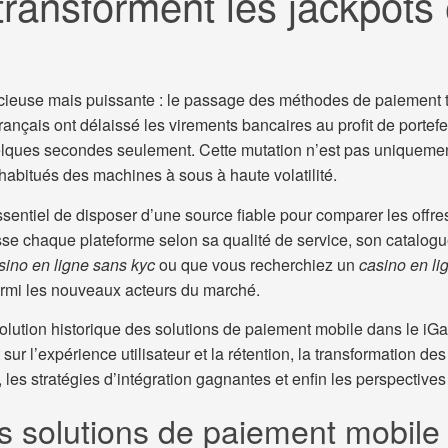
transforment les jackpots
ncieuse mais puissante : le passage des méthodes de paiement t
français ont délaissé les virements bancaires au profit de portef
elques secondes seulement. Cette mutation n’est pas uniquement t
habitués des machines à sous à haute volatilité.
ssentiel de disposer d’une source fiable pour comparer les offre
 chaque plateforme selon sa qualité de service, son catalogue 
sino en ligne sans kyc
ou que vous recherchiez un
casino en li
parmi les nouveaux acteurs du marché.
’évolution historique des solutions de paiement mobile dans le i
 sur l’expérience utilisateur et la rétention, la transformation d
s, les stratégies d’intégration gagnantes et enfin les perspecti
des solutions de paiement mobil