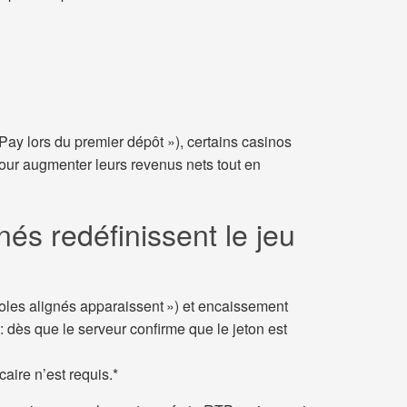
ay lors du premier dépôt »), certains casinos
pour augmenter leurs revenus nets tout en
és redéfinissent le jeu
boles alignés apparaissent ») et encaissement
 dès que le serveur confirme que le jeton est
aire n’est requis.*