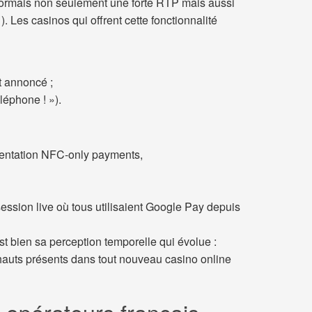
sormais non seulement une forte RTP mais aussi
). Les casinos qui offrent cette fonctionnalité
t annoncé ;
léphone ! »).
émentation NFC-only payments,
ession live où tous utilisaient Google Pay depuis
t bien sa perception temporelle qui évolue :
hauts présents dans tout nouveau casino online
 opérateurs français