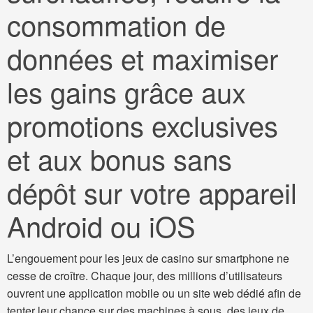
consommation de
données et maximiser
les gains grâce aux
promotions exclusives
et aux bonus sans
dépôt sur votre appareil
Android ou iOS
L’engouement pour les jeux de casino sur smartphone ne
cesse de croître. Chaque jour, des millions d’utilisateurs
ouvrent une application mobile ou un site web dédié afin de
tenter leur chance sur des machines à sous, des jeux de