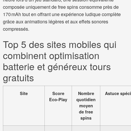
composée uniquement de free spins consomme près de
170 mAh tout en offrant une expérience ludique complète
grâce aux animations légères et aux effets sonores
compressés.
Top 5 des sites mobiles qui
combinent optimisation
batterie et généreux tours
gratuits
Site
Score
Nombre
Astuce spéci
Eco‑Play
quotidien
moyen
de free
spins