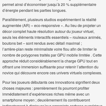
permet ainsi d’économiser jusqu’à 20 % supplémentaire
d’énergie pendant les parties longues.
Parallèlement, plusieurs studios expérimentent la réalité
augmentée (AR) « eco‑responsive ». Au lieu de projeter un
décor complet haute résolution autour du joueur virtuel,
seuls les éléments interactifs essentiels – rouleaux animés,
boutons bet – sont rendus avec détail maximal ;
l’arrière‑plan reste minimaliste voire flou afin de limiter le
nombre de polygones traités par GPU mobile limitée . Cette
approche réduit considérablement la charge GPU tout en
offrant une immersion suffisante pour retenir l’attention du
novice qui découvre encore ces univers virtuels complexes.
Pour les joueurs débutants ces innovations signifient deux
choses majeures : premièrement ils pourront profiter
immédiatement d’expériences riches même avec un
smartphone moyen ; deuxièmement ils contribueront
indirectement à diminuer leur empreinte carbone numérique