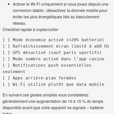
Activer le Wi‑Fi uniquement si vous jouez depuis une
connexion stable ; désactivez la donnée mobile pour
éviter les pics énergétiques liés au basculement
réseau.
Checklist rapide à copier/coller
[ ] Mode économie activé (<20% batterie)  

[ ] Rafraîchissement écran limité à ≤60 Hz  

[ ] GPS désactivé (sauf paris sportifs)  

[ ] Mode sombre activé dans l’app casino  

[ ] Notifications push essentielles 
seulement  

[ ] Apps arrière‑plan fermées  

En suivant ces gestes simples vous constaterez
généralement une augmentation de 10 à 15 % du temps
disponible avant que votre appareil ne signale « batterie
faible ».