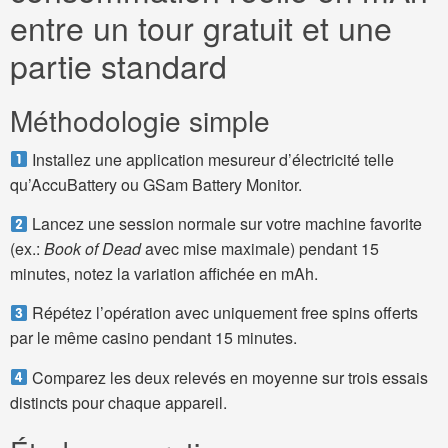
entre un tour gratuit et une
partie standard
Méthodologie simple
Installez une application mesureur d’électricité telle
qu’AccuBattery ou GSam Battery Monitor.
Lancez une session normale sur votre machine favorite
(ex.:
Book of Dead
avec mise maximale) pendant 15
minutes, notez la variation affichée en mAh.
Répétez l’opération avec uniquement free spins offerts
par le même casino pendant 15 minutes.
Comparez les deux relevés en moyenne sur trois essais
distincts pour chaque appareil.