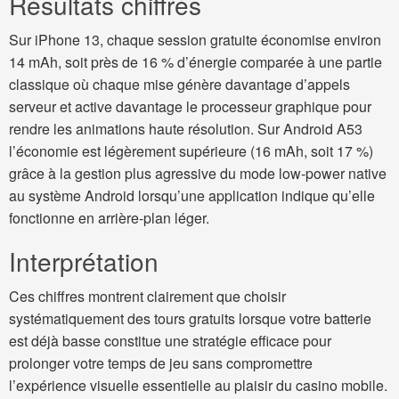
Résultats chiffrés
Sur iPhone 13, chaque session gratuite économise environ
14 mAh, soit près de 16 % d’énergie comparée à une partie
classique où chaque mise génère davantage d’appels
serveur et active davantage le processeur graphique pour
rendre les animations haute résolution. Sur Android A53
l’économie est légèrement supérieure (16 mAh, soit 17 %)
grâce à la gestion plus agressive du mode low‑power native
au système Android lorsqu’une application indique qu’elle
fonctionne en arrière‑plan léger.
Interprétation
Ces chiffres montrent clairement que choisir
systématiquement des tours gratuits lorsque votre batterie
est déjà basse constitue une stratégie efficace pour
prolonger votre temps de jeu sans compromettre
l’expérience visuelle essentielle au plaisir du casino mobile.