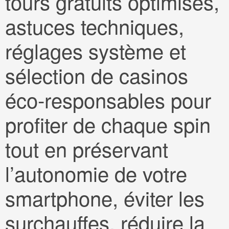
tours gratuits optimisés,
astuces techniques,
réglages système et
sélection de casinos
éco‑responsables pour
profiter de chaque spin
tout en préservant
l’autonomie de votre
smartphone, éviter les
surchauffes, réduire la