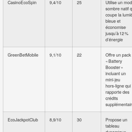
CasinoEcoSpin
9,4/10
25
Utilise un mo
sombre natif q
coupe la lumi
bleue et
économise
jusqu’à 12 %
d’énergie
GreenBetMobile
9,1/10
22
Offre un pack
« Battery
Booster »
incluant un
mini‑jeu
hors‑ligne qui
rapporte des
crédits
supplémentai
EcoJackpotClub
8,9/10
30
Propose un
tableau
dynamique