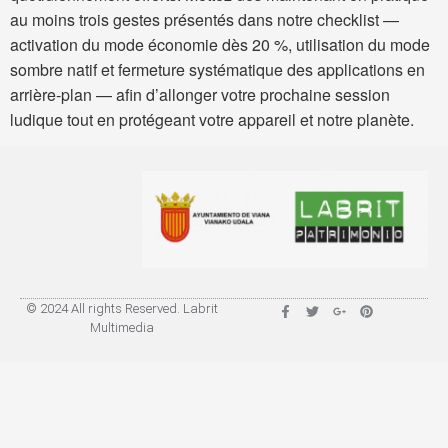
au moins trois gestes présentés dans notre checklist —
activation du mode économie dès 20 %, utilisation du mode
sombre natif et fermeture systématique des applications en
arrière‑plan — afin d’allonger votre prochaine session
ludique tout en protégeant votre appareil et notre planète.​
© 2024 All rights Reserved. Labrit
Multimedia