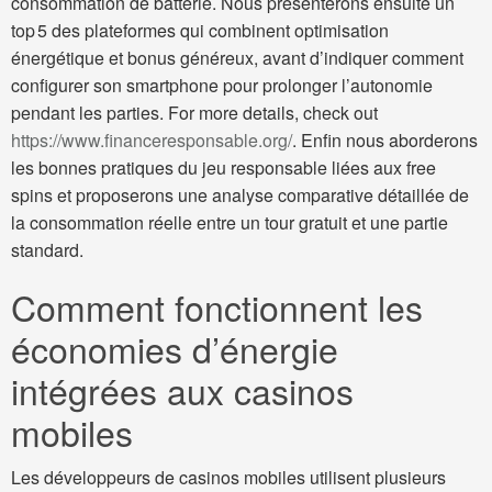
consommation de batterie. Nous présenterons ensuite un
top 5 des plateformes qui combinent optimisation
énergétique et bonus généreux, avant d’indiquer comment
configurer son smartphone pour prolonger l’autonomie
pendant les parties. For more details, check out
https://www.financeresponsable.org/
. Enfin nous aborderons
les bonnes pratiques du jeu responsable liées aux free
spins et proposerons une analyse comparative détaillée de
la consommation réelle entre un tour gratuit et une partie
standard.
Comment fonctionnent les
économies d’énergie
intégrées aux casinos
mobiles
Les développeurs de casinos mobiles utilisent plusieurs