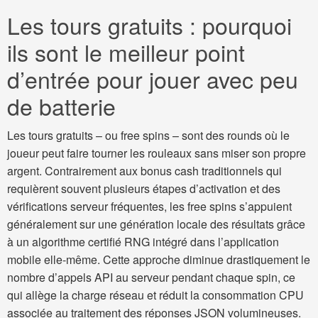
Les tours gratuits : pourquoi
ils sont le meilleur point
d’entrée pour jouer avec peu
de batterie
Les tours gratuits – ou free spins – sont des rounds où le
joueur peut faire tourner les rouleaux sans miser son propre
argent. Contrairement aux bonus cash traditionnels qui
requièrent souvent plusieurs étapes d’activation et des
vérifications serveur fréquentes, les free spins s’appuient
généralement sur une génération locale des résultats grâce
à un algorithme certifié RNG intégré dans l’application
mobile elle‑même. Cette approche diminue drastiquement le
nombre d’appels API au serveur pendant chaque spin, ce
qui allège la charge réseau et réduit la consommation CPU
associée au traitement des réponses JSON volumineuses.