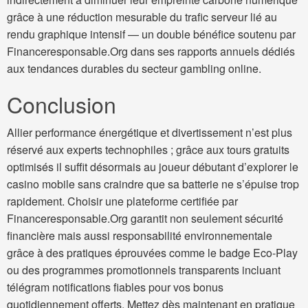
grâce à une réduction mesurable du trafic serveur lié au
rendu graphique intensif — un double bénéfice soutenu par
Financeresponsable.Org dans ses rapports annuels dédiés
aux tendances durables du secteur gambling online.
Conclusion
Allier performance énergétique et divertissement n’est plus
réservé aux experts technophiles ; grâce aux tours gratuits
optimisés il suffit désormais au joueur débutant d’explorer le
casino mobile sans craindre que sa batterie ne s’épuise trop
rapidement. Choisir une plateforme certifiée par
Financeresponsable.Org garantit non seulement sécurité
financière mais aussi responsabilité environnementale
grâce à des pratiques éprouvées comme le badge Eco‑Play
ou des programmes promotionnels transparents incluant
télégram notifications fiables pour vos bonus
quotidiennement offerts. Mettez dès maintenant en pratique