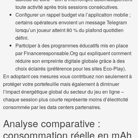
toute activité après trois sessions consécutives.
Configurer un rappel budget via l’application mobile ;
certains opérateurs envoient un message Telegram
lorsqu’un joueur atteint 80 % du plafond quotidien
défini.
Participer à des programmes éducatifs mis en place
par Financeresponsable.Org qui expliquent comment
réduire son empreinte digitale globale grâce à des
choix éclairés (préférence pour les sites Eco‑Play).
En adoptant ces mesures vous contribuez non seulement à
protéger votre portefeuille mais également à diminuer
l’impact énergétique global du secteur du jeu en ligne –
chaque session plus courte représente moins d’électricité
consommée par les data centers partenaires.
Analyse comparative :
consommation réelle en mAh