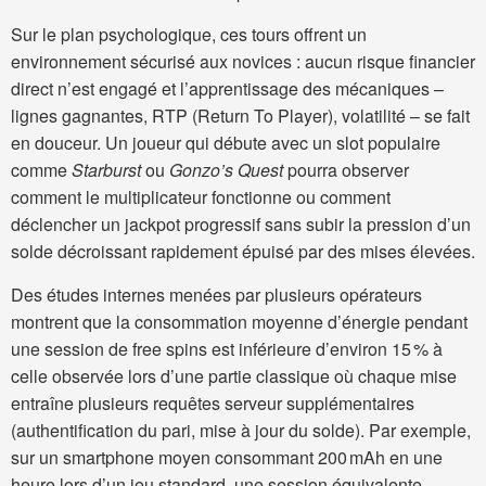
Sur le plan psychologique, ces tours offrent un
environnement sécurisé aux novices : aucun risque financier
direct n’est engagé et l’apprentissage des mécaniques –
lignes gagnantes, RTP (Return To Player), volatilité – se fait
en douceur. Un joueur qui débute avec un slot populaire
comme
Starburst
ou
Gonzo’s Quest
pourra observer
comment le multiplicateur fonctionne ou comment
déclencher un jackpot progressif sans subir la pression d’un
solde décroissant rapidement épuisé par des mises élevées.
Des études internes menées par plusieurs opérateurs
montrent que la consommation moyenne d’énergie pendant
une session de free spins est inférieure d’environ 15 % à
celle observée lors d’une partie classique où chaque mise
entraîne plusieurs requêtes serveur supplémentaires
(authentification du pari, mise à jour du solde). Par exemple,
sur un smartphone moyen consommant 200 mAh en une
heure lors d’un jeu standard, une session équivalente