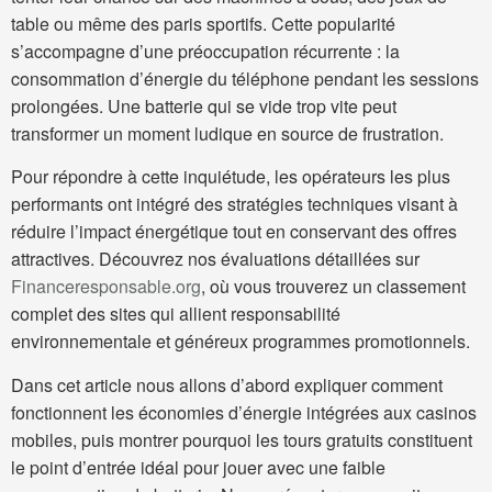
table ou même des paris sportifs. Cette popularité
s’accompagne d’une préoccupation récurrente : la
consommation d’énergie du téléphone pendant les sessions
prolongées. Une batterie qui se vide trop vite peut
transformer un moment ludique en source de frustration.
Pour répondre à cette inquiétude, les opérateurs les plus
performants ont intégré des stratégies techniques visant à
réduire l’impact énergétique tout en conservant des offres
attractives. Découvrez nos évaluations détaillées sur
Financeresponsable.org
, où vous trouverez un classement
complet des sites qui allient responsabilité
environnementale et généreux programmes promotionnels.
Dans cet article nous allons d’abord expliquer comment
fonctionnent les économies d’énergie intégrées aux casinos
mobiles, puis montrer pourquoi les tours gratuits constituent
le point d’entrée idéal pour jouer avec une faible