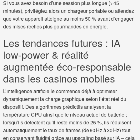
Si vous avez besoin d’une session plus longue (> 45
minutes), privilégiez alors un chargeur portable ou attendez
que votre appareil atteigne au moins 50 % avant d’engager
des mises réelles plus gourmandes en énergie.
Les tendances futures : IA
low‑power & réalité
augmentée éco‑responsable
dans les casinos mobiles
L’intelligence artificielle commence déjà à optimiser
dynamiquement la charge graphique selon l’état réel du
dispositif. Des algorithmes prédictifs analysent la
température CPU ainsi que le niveau actuel de batterie ;
lorsqu’ils détectent qu’il reste moins de 25 %, ils réduisent
automatiquement le taux de frames (de 60 Hz à 30 Hz) tout
en conservant fluidité grâce au upscaling basé sur IA – cela