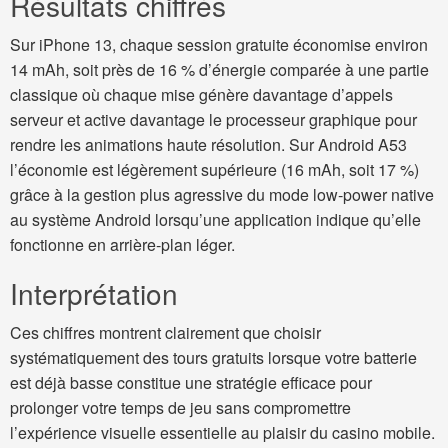
Résultats chiffrés
Sur iPhone 13, chaque session gratuite économise environ
14 mAh, soit près de 16 % d’énergie comparée à une partie
classique où chaque mise génère davantage d’appels
serveur et active davantage le processeur graphique pour
rendre les animations haute résolution. Sur Android A53
l’économie est légèrement supérieure (16 mAh, soit 17 %)
grâce à la gestion plus agressive du mode low‑power native
au système Android lorsqu’une application indique qu’elle
fonctionne en arrière‑plan léger.
Interprétation
Ces chiffres montrent clairement que choisir
systématiquement des tours gratuits lorsque votre batterie
est déjà basse constitue une stratégie efficace pour
prolonger votre temps de jeu sans compromettre
l’expérience visuelle essentielle au plaisir du casino mobile.