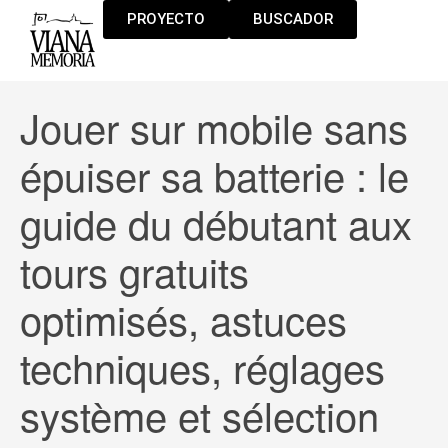
PROYECTO
BUSCADOR
Jouer sur mobile sans
épuiser sa batterie : le
guide du débutant aux
tours gratuits
optimisés, astuces
techniques, réglages
système et sélection