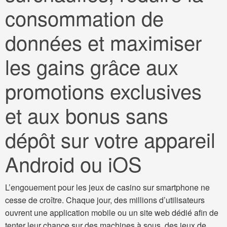
consommation de
données et maximiser
les gains grâce aux
promotions exclusives
et aux bonus sans
dépôt sur votre appareil
Android ou iOS
L’engouement pour les jeux de casino sur smartphone ne
cesse de croître. Chaque jour, des millions d’utilisateurs
ouvrent une application mobile ou un site web dédié afin de
tenter leur chance sur des machines à sous, des jeux de