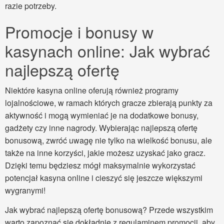
razie potrzeby.
Promocje i bonusy w
kasynach online: Jak wybrać
najlepszą ofertę
Niektóre kasyna online oferują również programy
lojalnościowe, w ramach których gracze zbierają punkty za
aktywność i mogą wymieniać je na dodatkowe bonusy,
gadżety czy inne nagrody. Wybierając najlepszą ofertę
bonusową, zwróć uwagę nie tylko na wielkość bonusu, ale
także na inne korzyści, jakie możesz uzyskać jako gracz.
Dzięki temu będziesz mógł maksymalnie wykorzystać
potencjał kasyna online i cieszyć się jeszcze większymi
wygranymi!
Jak wybrać najlepszą ofertę bonusową? Przede wszystkim
warto zapoznać się dokładnie z regulaminem promocji, aby