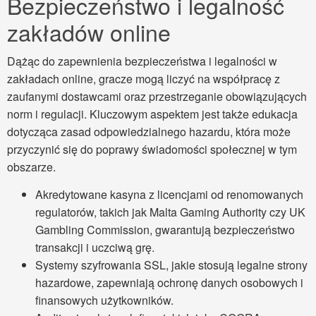
Bezpieczeństwo i legalność
zakładów online
Dążąc do zapewnienia bezpieczeństwa i legalności w
zakładach online, gracze mogą liczyć na współpracę z
zaufanymi dostawcami oraz przestrzeganie obowiązujących
norm i regulacji. Kluczowym aspektem jest także edukacja
dotycząca zasad odpowiedzialnego hazardu, która może
przyczynić się do poprawy świadomości społecznej w tym
obszarze.
Akredytowane kasyna z licencjami od renomowanych
regulatorów, takich jak Malta Gaming Authority czy UK
Gambling Commission, gwarantują bezpieczeństwo
transakcji i uczciwą grę.
Systemy szyfrowania SSL, jakie stosują legalne strony
hazardowe, zapewniają ochronę danych osobowych i
finansowych użytkowników.