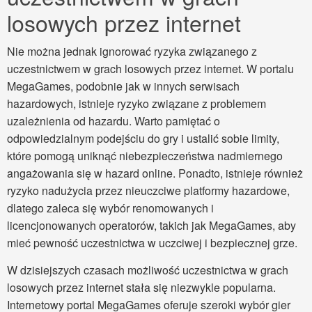
losowych przez internet
Nie można jednak ignorować ryzyka związanego z
uczestnictwem w grach losowych przez internet. W portalu
MegaGames, podobnie jak w innych serwisach
hazardowych, istnieje ryzyko związane z problemem
uzależnienia od hazardu. Warto pamiętać o
odpowiedzialnym podejściu do gry i ustalić sobie limity,
które pomogą uniknąć niebezpieczeństwa nadmiernego
angażowania się w hazard online. Ponadto, istnieje również
ryzyko nadużycia przez nieuczciwe platformy hazardowe,
dlatego zaleca się wybór renomowanych i
licencjonowanych operatorów, takich jak MegaGames, aby
mieć pewność uczestnictwa w uczciwej i bezpiecznej grze.
W dzisiejszych czasach możliwość uczestnictwa w grach
losowych przez internet stała się niezwykle popularna.
Internetowy portal MegaGames oferuje szeroki wybór gier