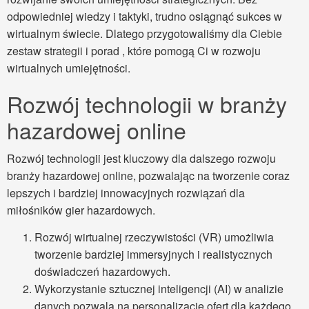
odpowiedniej wiedzy i taktyki, trudno osiągnąć sukces w
wirtualnym świecie. Dlatego przygotowaliśmy dla Ciebie
zestaw strategii i porad , które pomogą Ci w rozwoju
wirtualnych umiejętności.
Rozwój technologii w branży
hazardowej online
Rozwój technologii jest kluczowy dla dalszego rozwoju
branży hazardowej online, pozwalając na tworzenie coraz
lepszych i bardziej innowacyjnych rozwiązań dla
miłośników gier hazardowych.
Rozwój wirtualnej rzeczywistości (VR) umożliwia
tworzenie bardziej immersyjnych i realistycznych
doświadczeń hazardowych.
Wykorzystanie sztucznej inteligencji (AI) w analizie
danych pozwala na personalizację ofert dla każdego