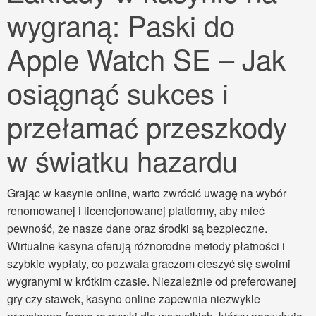
wygraną: Paski do
Apple Watch SE – Jak
osiągnąć sukces i
przełamać przeszkody
w światku hazardu
Grając w kasynie online, warto zwrócić uwagę na wybór
renomowanej i licencjonowanej platformy, aby mieć
pewność, że nasze dane oraz środki są bezpieczne.
Wirtualne kasyna oferują różnorodne metody płatności i
szybkie wypłaty, co pozwala graczom cieszyć się swoimi
wygranymi w krótkim czasie. Niezależnie od preferowanej
gry czy stawek, kasyno online zapewnia niezwykle