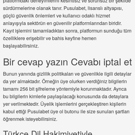
platformdaki deneyimlerini kesintisiz ve sorunsuz bir şekilde
sürdürmelerine olanak tanır. Pusulabet, lisanslı altyapısı,
güçlü güvenlik önlemleri ve kullanıcı odaklı hizmet
anlayışıyla sektörün en güvenilir platformlarından biridir.
Kayıt işlemini tamamladıktan sonra, platformun sunduğu tüm
özelliklere erişebilir ve bahis keyfine hemen
başlayabilirsiniz.
Bir cevap yazın Cevabı iptal et
Bunun yanında gizlilik politikaları ve güvenlikle ilgili detaylar
da yer almaktadır. Örneğin üye olurken verdiğiniz bilgilerin
tamamı 256 bit şifreleme yöntemiyle korunmaktadır. Ayrıca
bu bilgilerin kimlerle paylaşılacağı konusunda da detaylara
yer verilmektedir. Üyelik işlemlerini gerçekleştiren kişilerin
kabul ettiği Pusulabet üye ol butonu ile size sunulan şartları
öğrenmek isteyebilirsiniz.
Türkçe Dil Hakimiyetiyle