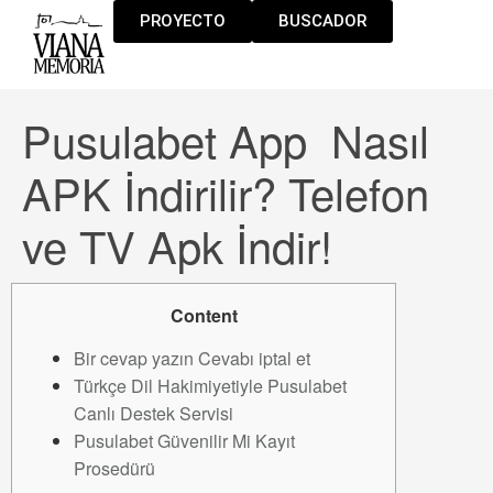
PROYECTO
BUSCADOR
Pusulabet App Nasıl
APK İndirilir? Telefon
ve TV Apk İndir!
Content
Bir cevap yazın Cevabı iptal et
Türkçe Dil Hakimiyetiyle Pusulabet
Canlı Destek Servisi
Pusulabet Güvenilir Mi Kayıt
Prosedürü