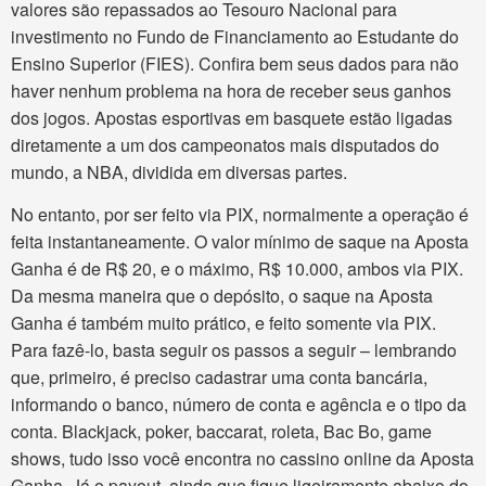
valores são repassados ao Tesouro Nacional para
investimento no Fundo de Financiamento ao Estudante do
Ensino Superior (FIES). Confira bem seus dados para não
haver nenhum problema na hora de receber seus ganhos
dos jogos. Apostas esportivas em basquete estão ligadas
diretamente a um dos campeonatos mais disputados do
mundo, a NBA, dividida em diversas partes.
No entanto, por ser feito via PIX, normalmente a operação é
feita instantaneamente. O valor mínimo de saque na Aposta
Ganha é de R$ 20, e o máximo, R$ 10.000, ambos via PIX.
Da mesma maneira que o depósito, o saque na Aposta
Ganha é também muito prático, e feito somente via PIX.
Para fazê-lo, basta seguir os passos a seguir – lembrando
que, primeiro, é preciso cadastrar uma conta bancária,
informando o banco, número de conta e agência e o tipo da
conta. Blackjack, poker, baccarat, roleta, Bac Bo, game
shows, tudo isso você encontra no cassino online da Aposta
Ganha. Já o payout, ainda que fique ligeiramente abaixo do