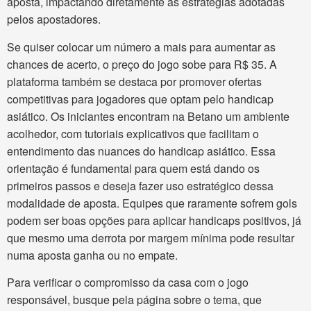
aposta, impactando diretamente as estratégias adotadas
pelos apostadores.
Se quiser colocar um número a mais para aumentar as
chances de acerto, o preço do jogo sobe para R$ 35. A
plataforma também se destaca por promover ofertas
competitivas para jogadores que optam pelo handicap
asiático. Os iniciantes encontram na Betano um ambiente
acolhedor, com tutoriais explicativos que facilitam o
entendimento das nuances do handicap asiático. Essa
orientação é fundamental para quem está dando os
primeiros passos e deseja fazer uso estratégico dessa
modalidade de aposta. Equipes que raramente sofrem gols
podem ser boas opções para aplicar handicaps positivos, já
que mesmo uma derrota por margem mínima pode resultar
numa aposta ganha ou no empate.
Para verificar o compromisso da casa com o jogo
responsável, busque pela página sobre o tema, que