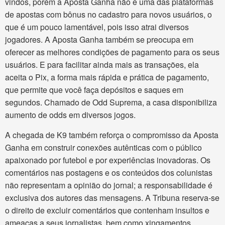
vindos, porém a Aposta Ganha não é uma das plataformas
de apostas com bônus no cadastro para novos usuários, o
que é um pouco lamentável, pois isso atrai diversos
jogadores. A Aposta Ganha também se preocupa em
oferecer as melhores condições de pagamento para os seus
usuários. E para facilitar ainda mais as transações, ela
aceita o Pix, a forma mais rápida e prática de pagamento,
que permite que você faça depósitos e saques em
segundos. Chamado de Odd Suprema, a casa disponibiliza
aumento de odds em diversos jogos.
A chegada de K9 também reforça o compromisso da Aposta
Ganha em construir conexões autênticas com o público
apaixonado por futebol e por experiências inovadoras. Os
comentários nas postagens e os conteúdos dos colunistas
não representam a opinião do jornal; a responsabilidade é
exclusiva dos autores das mensagens. A Tribuna reserva-se
o direito de excluir comentários que contenham insultos e
ameaças a seus jornalistas, bem como xingamentos,