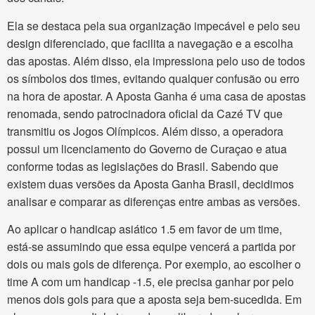
Ela se destaca pela sua organização impecável e pelo seu
design diferenciado, que facilita a navegação e a escolha
das apostas. Além disso, ela impressiona pelo uso de todos
os símbolos dos times, evitando qualquer confusão ou erro
na hora de apostar. A Aposta Ganha é uma casa de apostas
renomada, sendo patrocinadora oficial da Cazé TV que
transmitiu os Jogos Olímpicos. Além disso, a operadora
possui um licenciamento do Governo de Curaçao e atua
conforme todas as legislações do Brasil. Sabendo que
existem duas versões da Aposta Ganha Brasil, decidimos
analisar e comparar as diferenças entre ambas as versões.
Ao aplicar o handicap asiático 1.5 em favor de um time,
está-se assumindo que essa equipe vencerá a partida por
dois ou mais gols de diferença. Por exemplo, ao escolher o
time A com um handicap -1.5, ele precisa ganhar por pelo
menos dois gols para que a aposta seja bem-sucedida. Em