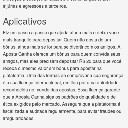
injúrias e agressões a terceiros.
Aplicativos
Fiz um passo a passo que ajuda ainda mais e deixa você
mais tranquilo para depositar. Quem não gosta de um
bônus, ainda mais se for para se divertir com os amigos. A
Aposta Ganha oferece um bônus para quem convida seus
amigos, mas eles precisam depositar R$ 20 para que você
receba o mesmo valor em bônus para apostar na
plataforma. Uma das formas de comprovar a sua segurança
é a sua licença internacional, emitida por uma autoridade
reconhecida no mundo das apostas. Essa licença garante
que a Aposta Ganha siga os padrões de qualidade e de
ética exigidos pelo mercado. Assegura que a plataforma é
fiscalizada e auditada regularmente, para evitar fraudes ou
irregularidades.