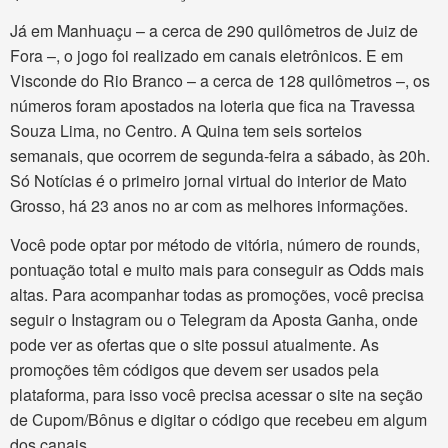
Já em Manhuaçu – a cerca de 290 quilômetros de Juiz de
Fora –, o jogo foi realizado em canais eletrônicos. E em
Visconde do Rio Branco – a cerca de 128 quilômetros –, os
números foram apostados na loteria que fica na Travessa
Souza Lima, no Centro. A Quina tem seis sorteios
semanais, que ocorrem de segunda-feira a sábado, às 20h.
Só Notícias é o primeiro jornal virtual do interior de Mato
Grosso, há 23 anos no ar com as melhores informações.
Você pode optar por método de vitória, número de rounds,
pontuação total e muito mais para conseguir as Odds mais
altas. Para acompanhar todas as promoções, você precisa
seguir o Instagram ou o Telegram da Aposta Ganha, onde
pode ver as ofertas que o site possui atualmente. As
promoções têm códigos que devem ser usados pela
plataforma, para isso você precisa acessar o site na seção
de Cupom/Bônus e digitar o código que recebeu em algum
dos canais.