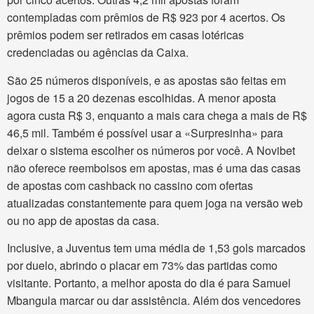
contempladas com prêmios de R$ 923 por 4 acertos. Os
prêmios podem ser retirados em casas lotéricas
credenciadas ou agências da Caixa.
São 25 números disponíveis, e as apostas são feitas em
jogos de 15 a 20 dezenas escolhidas. A menor aposta
agora custa R$ 3, enquanto a mais cara chega a mais de R$
46,5 mil. Também é possível usar a «Surpresinha» para
deixar o sistema escolher os números por você. A Novibet
não oferece reembolsos em apostas, mas é uma das casas
de apostas com cashback no cassino com ofertas
atualizadas constantemente para quem joga na versão web
ou no app de apostas da casa.
Inclusive, a Juventus tem uma média de 1,53 gols marcados
por duelo, abrindo o placar em 73% das partidas como
visitante. Portanto, a melhor aposta do dia é para Samuel
Mbangula marcar ou dar assistência. Além dos vencedores