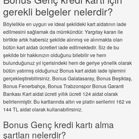
gerekli belgeler nelerdir?
Böylelikle en uygun ve ideal şekildeki kart aidatının iade
edilmesini sağlamak da mümkündür. Yargıtay kararı ile
birlikte artık habersiz şekilde alınmış ve alınmakta olan
bütün kart aidatı ücretleri iade edilmektedir. Siz de bu
şekilde bir hakkınızın olduğunu bilebilir ve hem
bulunduğunuz yıl içerisindeki hem de geriye yönelik olarak
bütün yatırmış olduğunuz Bonus kart aidatı iade işlemini
gerçekleştirebilirsiniz. Bonus Galatasaray, Bonus Beşiktaş,
Bonus Fenerbahçe, Bonus Trabzonspor Bonus Garanti
Bankası Kart aidat ücreti yıllık ücreti 124 aidat olarak
belirlenmiştir. Bu kartlarında altın ve platin serilerini 162 ve
144 TL aidat olarak kullanabilirsiniz.
Bonus Genç kredi kartı alma
şartları nelerdir?