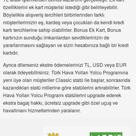
özelliklerini ek kart müşterisi istediği gibi belirleyebilir.
Böylelikle alışveriş tercihleri birbirlerinden farklı
müşterilerimizin eş, kardeş veya çocukları da kendi kredi
kartı tercihlerine sahip olabilirler. Bonus Ek Kart, Bonus
kartınızın sunduğu imkanlardan sevdiklerinizin de
yararlanmasını sağlayan ve sizin hesabınıza bağlı bir kredi
kartıdır.
Ayrıca dilerseniz ekstre ödemelerinizi TL, USD veya EUR
olarak ödeyebilirsiniz. Türk Hava Yolları Yolcu Programına
yeni üye olan müşteriler Classic statü ile başlar, sonrasında
kazandıkları statü millerine göre statülerini artırabilirler. Türk
Hava Yolları Yolcu Programı statülerini upgrade ederek
ekstra bagaj hakkı, ücretsiz upgrade gibi özel uçuş ve
havalimanı hizmetlerinden yaralanır.