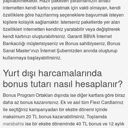
yapılabilmektedir. Hazır paketleri yaratmamızın amacı
internetten kendi kartını yaratmak için vakti olmayan, kendi
özelliklere göre hazırlanmış seçeneklere başvurmak isteyen
kişilere kolaylık sağlamaktır. Isterseniz paketlerde yer alan
özellikleri internetten kendiniz yaratabilir veya değiştirerek
kendi kartınızı oluşturabilirsiniz. Garanti BBVA İnternet
Bankacılığı müşterisiyseniz ve Bonus sahibiyseniz, Bonus
Sanal Master’ınızı İnternet Şubemizden anında oluşturup
kullanmaya başlayabilirsiniz.
Yurt dışı harcamalarında
bonus tutarı nasıl hesaplanır?
Bonus Program Ortakları dışında ise diğer kartlara göre biraz
daha az bonus kazanırsınız. Ek ve asıl tüm Flexi Cardlarınız
ile seçtiğiniz kampanyadan bir ekstre dönemi içinde
maksimum 20 TL bonus kazanabilirsiniz. Toplamda
marsbahis
ise bir ekstre döneminde 40 TL bonus ve 12 aylık