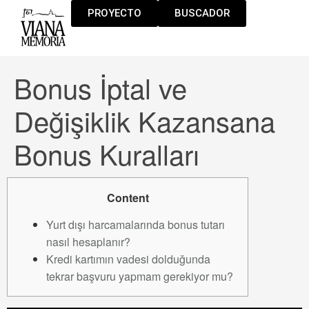
PROYECTO
BUSCADOR
Bonus İptal ve
Değişiklik Kazansana
Bonus Kuralları
Content
Yurt dışı harcamalarında bonus tutarı
nasıl hesaplanır?
Kredi kartımın vadesi dolduğunda
tekrar başvuru yapmam gerekiyor mu?