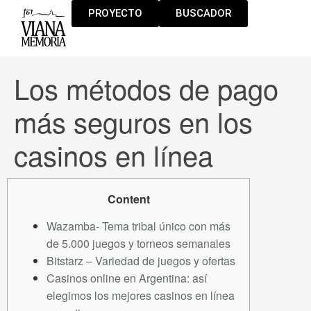
PROYECTO
BUSCADOR
Los métodos de pago
más seguros en los
casinos en línea
Content
Wazamba- Tema tribal único con más
de 5.000 juegos y torneos semanales
Bitstarz – Variedad de juegos y ofertas
Casinos online en Argentina: así
elegimos los mejores casinos en línea