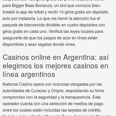
para Bigger Bass Bonanza, un slot que conozco bien.
Instalé la app de Ivibet y recibí 10 giros gratis sin depósito
solo por instalarla. Lo que me llamó la atención fue el
paquete de bienvenida dividido en cuatro depósitos con
giros gratis en cada uno. Verificá las leyes locales para
asegurarte de que los juegos de azar en línea están
disponibles y sean legales donde vives.
Casinos online en Argentina: así
elegimos los mejores casinos en
línea argentinos
National Casino opera con licencias otorgadas por las
autoridades de Curazao y Chipre, respaldando su firme
compromiso con la seguridad y la transparencia. Este
operador cuenta con una selección de medios de pago
entre los cuales están incluidas las tarjetas de crédito,