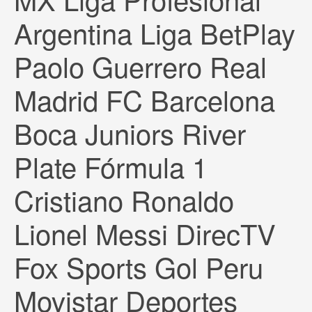
Argentina Liga BetPlay
Paolo Guerrero Real
Madrid FC Barcelona
Boca Juniors River
Plate Fórmula 1
Cristiano Ronaldo
Lionel Messi DirecTV
Fox Sports Gol Peru
Movistar Deportes