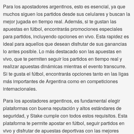
Para los apostadores argentinos, esto es esencial, ya que
muchos siguen los partidos desde sus celulares y buscan la
mejor jugada en tiempo real. Además, si te gustan las
apuestas en fútbol, encontrarás promociones especiales
para partidos, incluyendo opciones en vivo. Esta rapidez es
ideal para aquellos que desean disfrutar de sus ganancias
lo antes posible. Lo más destacado son las apuestas en
vivo, que te permiten seguir los partidos en tiempo real y
realizar apuestas dinámicas mientras el evento transcurre.
Si te gusta el fútbol, encontrarás opciones tanto en las ligas
más importantes de Argentina como en competiciones
internacionales.
Para los apostadores argentinos, es fundamental elegir
plataformas con buena reputación y altos estándares de
seguridad, y Stake cumple con todos estos requisitos. Esta
plataforma te permite apostar en fútbol, seguir partidos en
vivo y disfrutar de apuestas deportivas con las mejores