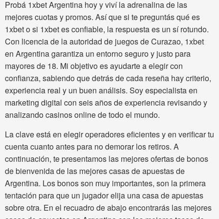
Probá 1xbet Argentina hoy y viví la adrenalina de las
mejores cuotas y promos. Así que si te preguntás qué es
1xbet o si 1xbet es confiable, la respuesta es un sí rotundo.
Con licencia de la autoridad de juegos de Curazao, 1xbet
en Argentina garantiza un entorno seguro y justo para
mayores de 18. Mi objetivo es ayudarte a elegir con
confianza, sabiendo que detrás de cada reseña hay criterio,
experiencia real y un buen análisis. Soy especialista en
marketing digital con seis años de experiencia revisando y
analizando casinos online de todo el mundo.
La clave está en elegir operadores eficientes y en verificar tu
cuenta cuanto antes para no demorar los retiros. A
continuación, te presentamos las mejores ofertas de bonos
de bienvenida de las mejores casas de apuestas de
Argentina. Los bonos son muy importantes, son la primera
tentación para que un jugador elija una casa de apuestas
sobre otra. En el recuadro de abajo encontrarás las mejores