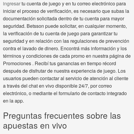
ingresar
tu cuenta de juego y en tu correo electrónico para
iniciar el proceso de verificación, es necesario que subas la
documentación solicitada dentro de tu cuenta para mayor
seguridad. Betsson puede solicitar, en cualquier momento,
la verificación de tu cuenta de juego para garantizar tu
seguridad y en relación con las regulaciones de prevención
contra el lavado de dinero. Encontrá más información y los
términos y condiciones de cada promo en nuestra página de
Promociones . Recibí tus ganancias en tiempo récord
después de disfrutar de nuestra experiencia de juego. Los
usuarios pueden contactar al servicio de atención al cliente
a través del chat en vivo disponible 24/7, por correo
electrónico, o mediante el formulario de contacto integrado
en la app.
Preguntas frecuentes sobre las
apuestas en vivo