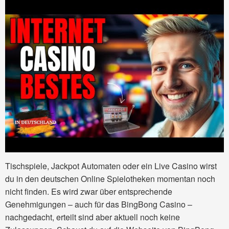
Tischspiele, Jackpot Automaten oder ein Live Casino wirst
du in den deutschen Online Spielotheken momentan noch
nicht finden. Es wird zwar über entsprechende
Genehmigungen – auch für das BingBong Casino –
nachgedacht, erteilt sind aber aktuell noch keine