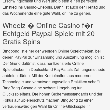
Erschwinglichkeit und Wert und bieten einen perfekten
Einstieg ins Casino-Erlebnis. Dann ist auch der Freitag und
das Wochenende eine gute Wahl, online zu gehen.
Wheelz � Online Casino f�r
Echtgeld Paypal Spiele mit 20
Gratis Spins
Bingbong ist einer der wenigen Online Spielotheken, bei
denen PayPal zur Einzahlung und Auszahlung möglich ist.
Der Grund dafür ist, dass nur lizenzierte Online
Spielotheken in Deutschland PayPal als Zahlungsmethode
anbieten dürfen. Mit der Kombination aus moderner
Technologie und verantwortungsvollen Praktiken schafft
BingBong Casino eine sichere Umgebung für
Glücksspielfans. Die hohen Sicherheitsstandards und der
Fokus auf Spielerschutz machen BingBong zu einer
vertrauenswürdigen Wahl für Online-Glücksspiel in