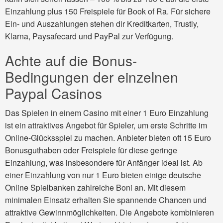
Einzahlung plus 150 Freispiele für Book of Ra. Für sichere
Ein- und Auszahlungen stehen dir Kreditkarten, Trustly,
Klarna, Paysafecard und PayPal zur Verfügung.
Achte auf die Bonus-
Bedingungen der einzelnen
Paypal Casinos
Das Spielen in einem Casino mit einer 1 Euro Einzahlung
ist ein attraktives Angebot für Spieler, um erste Schritte im
Online-Glücksspiel zu machen. Anbieter bieten oft 15 Euro
Bonusguthaben oder Freispiele für diese geringe
Einzahlung, was insbesondere für Anfänger ideal ist. Ab
einer Einzahlung von nur 1 Euro bieten einige deutsche
Online Spielbanken zahlreiche Boni an. Mit diesem
minimalen Einsatz erhalten Sie spannende Chancen und
attraktive Gewinnmöglichkeiten. Die Angebote kombinieren