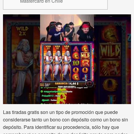
Mastercard en Chile
Las tiradas gratis son un tipo de promoción que puede
considerarse tanto un bono con depósito como un bono sin
depósito. Para identificar su procedencia, sólo hay que