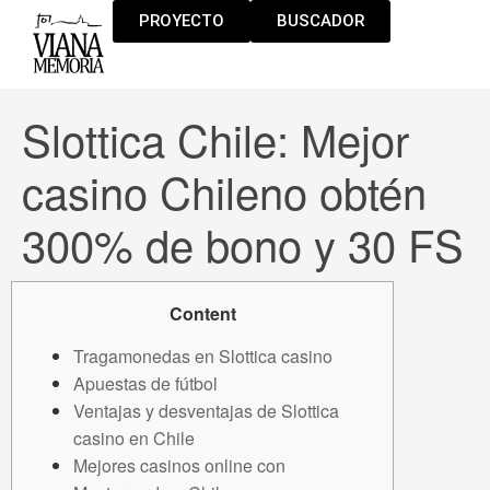
PROYECTO
BUSCADOR
Slottica Chile: Mejor
casino Chileno obtén
300% de bono y 30 FS
Content
Tragamonedas en Slottica casino
Apuestas de fútbol
Ventajas y desventajas de Slottica
casino en Chile
Mejores casinos online con