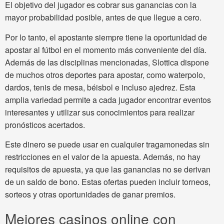
El objetivo del jugador es cobrar sus ganancias con la
mayor probabilidad posible, antes de que llegue a cero.
Por lo tanto, el apostante siempre tiene la oportunidad de
apostar al fútbol en el momento más conveniente del día.
Además de las disciplinas mencionadas, Slottica dispone
de muchos otros deportes para apostar, como waterpolo,
dardos, tenis de mesa, béisbol e incluso ajedrez. Esta
amplia variedad permite a cada jugador encontrar eventos
interesantes y utilizar sus conocimientos para realizar
pronósticos acertados.
Este dinero se puede usar en cualquier tragamonedas sin
restricciones en el valor de la apuesta. Además, no hay
requisitos de apuesta, ya que las ganancias no se derivan
de un saldo de bono. Estas ofertas pueden incluir torneos,
sorteos y otras oportunidades de ganar premios.
Mejores casinos online con