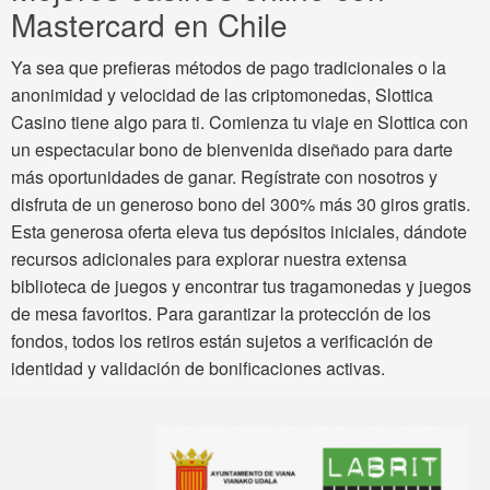
Mastercard en Chile
Ya sea que prefieras métodos de pago tradicionales o la
anonimidad y velocidad de las criptomonedas, Slottica
Casino tiene algo para ti. Comienza tu viaje en Slottica con
un espectacular bono de bienvenida diseñado para darte
más oportunidades de ganar. Regístrate con nosotros y
disfruta de un generoso bono del 300% más 30 giros gratis.
Esta generosa oferta eleva tus depósitos iniciales, dándote
recursos adicionales para explorar nuestra extensa
biblioteca de juegos y encontrar tus tragamonedas y juegos
de mesa favoritos. Para garantizar la protección de los
fondos, todos los retiros están sujetos a verificación de
identidad y validación de bonificaciones activas.