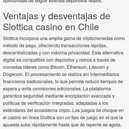
oportunidad de seguir eventos deportivos reales.
Ventajas y desventajas de
Slottica casino en Chile
Slottica incorpora una amplia gama de criptomonedas como
método de pago, ofreciendo transacciones rápidas,
descentralizadas y con máxima privacidad. Esta alternativa
digital es compatible con depósitos y retiros a través de
monedas líderes como Bitcoin, Ethereum, Litecoin y
Dogecoin. El procesamiento se realiza sin intermediarios
financieros tradicionales, lo que permite reducir tiempos de
espera y evita comisiones adicionales. La plataforma
garantiza seguridad mediante encriptación avanzada y
políticas de verificación integradas, adaptadas a los
estándares del ecosistema cripto. Los juegos de choque en
el casino en línea Slottica son un tipo de juego en el que la
apuesta sube rápidamente hasta que de repente se agota.