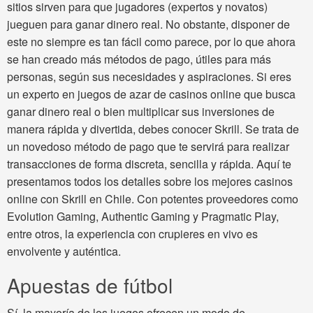
sitios sirven para que jugadores (expertos y novatos)
jueguen para ganar dinero real. No obstante, disponer de
este no siempre es tan fácil como parece, por lo que ahora
se han creado más métodos de pago, útiles para más
personas, según sus necesidades y aspiraciones. Si eres
un experto en juegos de azar de casinos online que busca
ganar dinero real o bien multiplicar sus inversiones de
manera rápida y divertida, debes conocer Skrill. Se trata de
un novedoso método de pago que te servirá para realizar
transacciones de forma discreta, sencilla y rápida. Aquí te
presentamos todos los detalles sobre los mejores casinos
online con Skrill en Chile. Con potentes proveedores como
Evolution Gaming, Authentic Gaming y Pragmatic Play,
entre otros, la experiencia con crupieres en vivo es
envolvente y auténtica.
Apuestas de fútbol
Sí, la mayoría de los juegos ofrecen un modo de