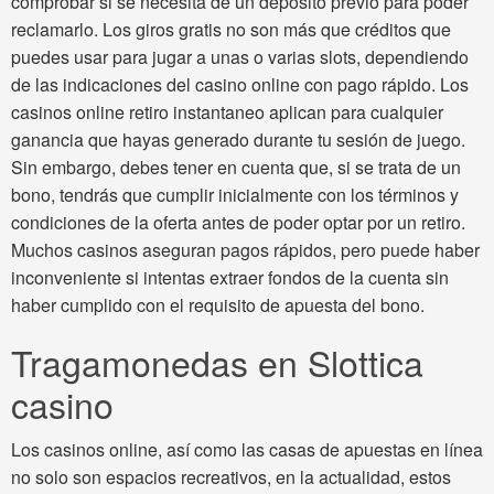
comprobar si se necesita de un depósito previo para poder
reclamarlo. Los giros gratis no son más que créditos que
puedes usar para jugar a unas o varias slots, dependiendo
de las indicaciones del casino online con pago rápido. Los
casinos online retiro instantaneo aplican para cualquier
ganancia que hayas generado durante tu sesión de juego.
Sin embargo, debes tener en cuenta que, si se trata de un
bono, tendrás que cumplir inicialmente con los términos y
condiciones de la oferta antes de poder optar por un retiro.
Muchos casinos aseguran pagos rápidos, pero puede haber
inconveniente si intentas extraer fondos de la cuenta sin
haber cumplido con el requisito de apuesta del bono.
Tragamonedas en Slottica
casino
Los casinos online, así como las casas de apuestas en línea
no solo son espacios recreativos, en la actualidad, estos