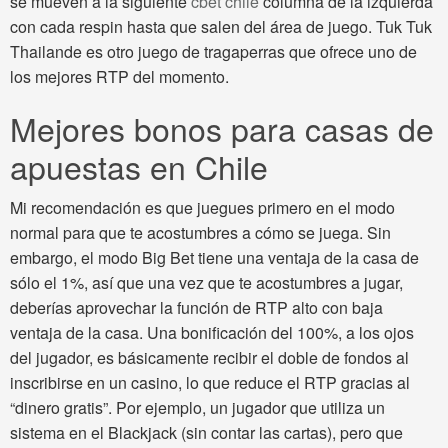
se mueven a la siguiente
cbet chile
columna de la izquierda
con cada respin hasta que salen del área de juego. Tuk Tuk
Thailande es otro juego de tragaperras que ofrece uno de
los mejores RTP del momento.
Mejores bonos para casas de
apuestas en Chile
Mi recomendación es que juegues primero en el modo
normal para que te acostumbres a cómo se juega. Sin
embargo, el modo Big Bet tiene una ventaja de la casa de
sólo el 1%, así que una vez que te acostumbres a jugar,
deberías aprovechar la función de RTP alto con baja
ventaja de la casa. Una bonificación del 100%, a los ojos
del jugador, es básicamente recibir el doble de fondos al
inscribirse en un casino, lo que reduce el RTP gracias al
“dinero gratis”. Por ejemplo, un jugador que utiliza un
sistema en el Blackjack (sin contar las cartas), pero que