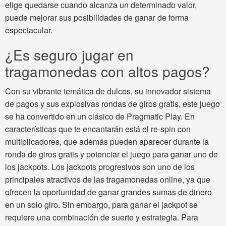
elige quedarse cuando alcanza un determinado valor,
puede mejorar sus posibilidades de ganar de forma
espectacular.
¿Es seguro jugar en
tragamonedas con altos pagos?
Con su vibrante temática de dulces, su innovador sistema
de pagos y sus explosivas rondas de giros gratis, este juego
se ha convertido en un clásico de Pragmatic Play. En
características que te encantarán está el re-spin con
multiplicadores, que además pueden aparecer durante la
ronda de giros gratis y potenciar el juego para ganar uno de
los jackpots. Los jackpots progresivos son uno de los
principales atractivos de las tragamonedas online, ya que
ofrecen la oportunidad de ganar grandes sumas de dinero
en un solo giro. Sin embargo, para ganar el jackpot se
requiere una combinación de suerte y estrategia. Para