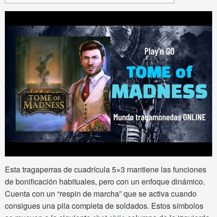
Esta tragaperras de cuadrícula 5×3 mantiene las funciones
de bonificación habituales, pero con un enfoque dinámico.
Cuenta con un “respin de marcha” que se activa cuando
consigues una pila completa de soldados. Estos símbolos